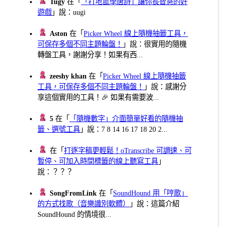
Tugy
在「
「打地鼠學唐詩」讓你長智慧的好
遊戲
」說：uugi
Aston
在「
Picker Wheel 線上隨機抽籤工具，
可保存多個不同主題輪盤！
」說：很實用的隨機
轉盤工具，謝謝分享！如果有西...
zeeshy khan
在「
Picker Wheel 線上隨機抽籤
工具，可保存多個不同主題輪盤！
」說：感謝分
享這個實用的工具！🎉 如果有需要波...
5
在「
「隨機數字」介面簡單好看的隨機抽
籤、選號工具
」說：7 8 14 16 17 18 20 2...
在「
打逐字稿更輕鬆！oTranscribe 可調速、可
暫停、可加入時間標籤的線上聽寫工具
」
說：？？？
SongFromLink
在「
SoundHound 用「哼歌」
的方式找歌（音樂識別軟體）
」說：這篇介紹
SoundHound 的情境很...