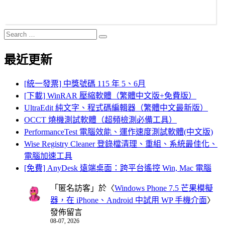
Search
Search
for:
最近更新
[統一發票] 中獎號碼 115 年 5、6月
[下載] WinRAR 壓縮軟體（繁體中文版+免費版）
UltraEdit 純文字、程式碼編輯器（繁體中文最新版）
OCCT 燒機測試軟體（超頻檢測必備工具）
PerformanceTest 電腦效能、運作速度測試軟體(中文版)
Wise Registry Cleaner 登錄檔清理、重組、系統最佳化、
電腦加速工具
[免費] AnyDesk 遠端桌面：跨平台遙控 Win, Mac 電腦
「
匿名訪客
」於〈
Windows Phone 7.5 芒果模擬
器，在 iPhone、Android 中試用 WP 手機介面
〉
發佈留言
08-07, 2026