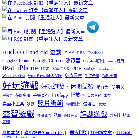
章
分
類
android
android 遊戲
APP
BBS
Facebook
Google Chrome 瀏覽器
Google Chrome
Google 與其他 Google 應用
iPhone
iPad
PDF
widget
LINE
Mac OS X
Windows 7
免費圖庫
Windows Vista
WordPress 網站架設
動作遊戲
動態桌布
好玩遊戲
好玩遊戲、休閒益智
學英文
學日文
播放器
拍照app
待辦事項
手機桌布
學英語
日文學習
桌布
照片編輯
桌面小工具
環境音
濾鏡
療癒
物理遊戲
益智遊戲
解謎遊戲
舒壓
貼圖
計時器
睡眠音樂
英語學習
鬧鐘
關於本站
|
聯絡站長(Contact Us)
|
廣告刊登
|
訂閱新文章
/
用 Email