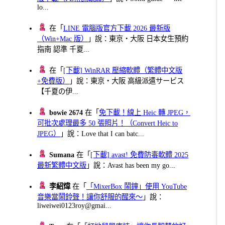
lo...
在「
LINE 電腦版官方下載 2026 最新版
（Win+Mac 版）
」說：東京・大阪 日本女生預約
指南 認準 千夏...
在「
[下載] WinRAR 壓縮軟體（繁體中文版
+免費版）
」說：東京・大阪 高級派遣サービス
【千夏の伊...
bowie 2674
在「
免下載！線上 Heic 轉 JPEG，
可批次處理最多 50 張照片！（Convert Heic to
JPEG）
」說：Love that I can batc...
Sumana
在「
[下載] avast! 免費防毒軟體 2025
最新繁體中文版
」說：Avast has been my go...
李紹煒
在「
「MixerBox 鬧鐘」使用 YouTube
音樂當鬧鈴聲！讓你舒服的醒來～
」說：
liweiwei0123roy@gmai...