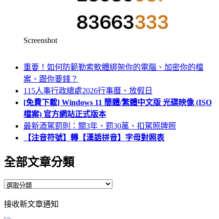
Screenshot
重要！如何防範勒索軟體綁架你的電腦、加密你的檔
案、跟你要錢？
115人事行政總處2026行事曆、放假日
[免費下載] Windows 11 簡體/繁體中文版 光碟映像 (ISO
檔案) 官方網站正式版本
最新酒駕罰則：關3年、罰30萬、扣駕照牌照
【注音符號】轉【漢語拼音】字母對照表
全部文章分類
全
部
接收新文章通知
文