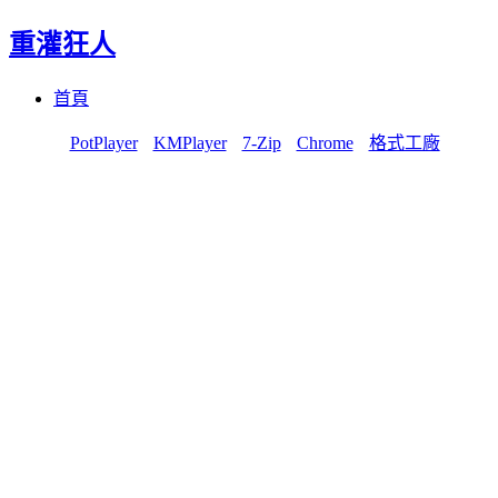
重灌狂人
Menu
Skip
首頁
to
content
PotPlayer
KMPlayer
7-Zip
Chrome
格式工廠