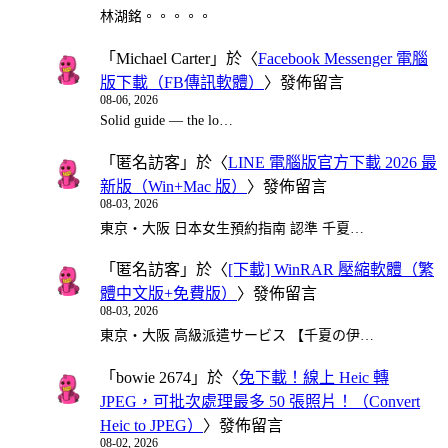
林湖銘。。。。。
「
Michael Carter
」於〈
Facebook Messenger 電腦
版下載（FB傳訊軟體）
〉發佈留言
08-06, 2026
Solid guide — the lo…
「
匿名訪客
」於〈
LINE 電腦版官方下載 2026 最
新版（Win+Mac 版）
〉發佈留言
08-03, 2026
東京・大阪 日本女生預約指南 認準 千夏…
「
匿名訪客
」於〈
[下載] WinRAR 壓縮軟體（繁
體中文版+免費版）
〉發佈留言
08-03, 2026
東京・大阪 高級派遣サービス 【千夏の伊…
「
bowie 2674
」於〈
免下載！線上 Heic 轉
JPEG，可批次處理最多 50 張照片！（Convert
Heic to JPEG）
〉發佈留言
08-02, 2026