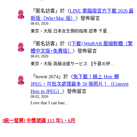
「
匿名訪客
」於〈
LINE 電腦版官方下載 2026 最
新版（Win+Mac 版）
〉發佈留言
08-03, 2026
東京・大阪 日本女生預約指南 認準 千夏…
「
匿名訪客
」於〈
[下載] WinRAR 壓縮軟體（繁
體中文版+免費版）
〉發佈留言
08-03, 2026
東京・大阪 高級派遣サービス 【千夏の伊…
「
bowie 2674
」於〈
免下載！線上 Heic 轉
JPEG，可批次處理最多 50 張照片！（Convert
Heic to JPEG）
〉發佈留言
08-02, 2026
Love that I can batc…
[統一發票] 中獎號碼 115 年5、6月