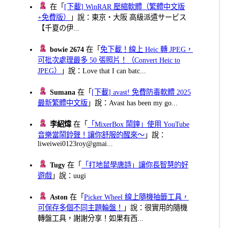
在「
[下載] WinRAR 壓縮軟體（繁體中文版
+免費版）
」說：東京・大阪 高級派遣サービス
【千夏の伊...
bowie 2674
在「
免下載！線上 Heic 轉 JPEG，
可批次處理最多 50 張照片！（Convert Heic to
JPEG）
」說：Love that I can batc...
Sumana
在「
[下載] avast! 免費防毒軟體 2025
最新繁體中文版
」說：Avast has been my go...
李紹煒
在「
「MixerBox 鬧鐘」使用 YouTube
音樂當鬧鈴聲！讓你舒服的醒來～
」說：
liweiwei0123roy@gmai...
Tugy
在「
「打地鼠學唐詩」讓你長智慧的好
遊戲
」說：uugi
Aston
在「
Picker Wheel 線上隨機抽籤工具，
可保存多個不同主題輪盤！
」說：很實用的隨機
轉盤工具，謝謝分享！如果有西...