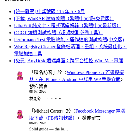
[統一發票] 中獎號碼 115 年 5、6月
[下載] WinRAR 壓縮軟體（繁體中文版+免費版）
UltraEdit 純文字、程式碼編輯器（繁體中文最新版）
OCCT 燒機測試軟體（超頻檢測必備工具）
PerformanceTest 電腦效能、運作速度測試軟體(中文版)
Wise Registry Cleaner 登錄檔清理、重組、系統最佳化、
電腦加速工具
[免費] AnyDesk 遠端桌面：跨平台遙控 Win, Mac 電腦
「
匿名訪客
」於〈
Windows Phone 7.5 芒果模擬
器，在 iPhone、Android 中試用 WP 手機介面
〉
發佈留言
08-07, 2026
林湖銘。。。。。
「
Michael Carter
」於〈
Facebook Messenger 電腦
版下載（FB傳訊軟體）
〉發佈留言
08-06, 2026
Solid guide — the lo…