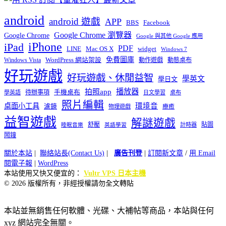
android
android 遊戲
APP
BBS
Facebook
Google Chrome 瀏覽器
Google Chrome
Google 與其他 Google 應用
iPhone
iPad
PDF
widget
LINE
Mac OS X
Windows 7
免費圖庫
Windows Vista
WordPress 網站架設
動作遊戲
動態桌布
好玩遊戲
好玩遊戲、休閒益智
學英文
學日文
播放器
拍照app
待辦事項
手機桌布
學英語
日文學習
桌布
照片編輯
桌面小工具
環境音
濾鏡
療癒
物理遊戲
益智遊戲
解謎遊戲
舒壓
貼圖
計時器
睡眠音樂
英語學習
鬧鐘
關於本站
|
聯絡站長(Contact Us)
|
廣告刊登
|
訂閱新文章
/
用 Email
閱電子報
|
WordPress
本站使用又快又便宜的：
Vultr VPS 日本主機
© 2026 版權所有，非經授權請勿全文轉貼
本站並無銷售任何軟體、光碟、大補帖等商品，本站與任何
xyz 網站完全無關。