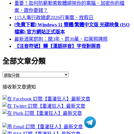
重要！如何防範勒索軟體綁架你的電腦、加密你的檔
案、跟你要錢？
115人事行政總處2026行事曆、放假日
[免費下載] Windows 11 簡體/繁體中文版 光碟映像 (ISO
檔案) 官方網站正式版本
最新酒駕罰則：關3年、罰30萬、扣駕照牌照
【注音符號】轉【漢語拼音】字母對照表
全部文章分類
全
部
接收新文章通知
文
章
分
類