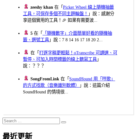
zeeshy khan
在「
Picker Wheel 線上隨機抽籤
工具，可保存多個不同主題輪盤！
」說：感謝分
享這個實用的工具！🎉 如果有需要波...
5
在「
「隨機數字」介面簡單好看的隨機抽
籤、選號工具
」說：7 8 14 16 17 18 20 2...
在「
打逐字稿更輕鬆！oTranscribe 可調速、可
暫停、可加入時間標籤的線上聽寫工具
」
說：？？？
SongFromLink
在「
SoundHound 用「哼歌」
的方式找歌（音樂識別軟體）
」說：這篇介紹
SoundHound 的情境很...
Search
Search
for:
最近更新