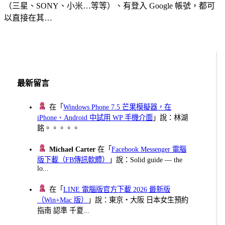
（三星、SONY、小米…等等）、有登入 Google 帳號，都可
以直接在其…
最新留言
在「
Windows Phone 7.5 芒果模擬器，在
iPhone、Android 中試用 WP 手機介面
」說：林湖
銘。。。。。
Michael Carter
在「
Facebook Messenger 電腦
版下載（FB傳訊軟體）
」說：Solid guide — the
lo...
在「
LINE 電腦版官方下載 2026 最新版
（Win+Mac 版）
」說：東京・大阪 日本女生預約
指南 認準 千夏...