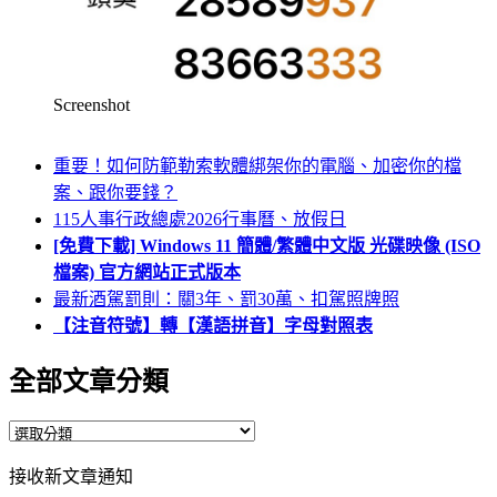
Screenshot
重要！如何防範勒索軟體綁架你的電腦、加密你的檔
案、跟你要錢？
115人事行政總處2026行事曆、放假日
[免費下載] Windows 11 簡體/繁體中文版 光碟映像 (ISO
檔案) 官方網站正式版本
最新酒駕罰則：關3年、罰30萬、扣駕照牌照
【注音符號】轉【漢語拼音】字母對照表
全部文章分類
全
部
接收新文章通知
文