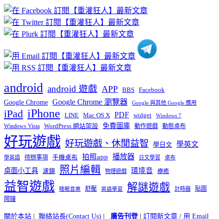
章
分
類
android
android 遊戲
APP
BBS
Facebook
Google Chrome 瀏覽器
Google Chrome
Google 與其他 Google 應用
iPhone
iPad
PDF
widget
LINE
Mac OS X
Windows 7
免費圖庫
Windows Vista
WordPress 網站架設
動作遊戲
動態桌布
好玩遊戲
好玩遊戲、休閒益智
學英文
學日文
播放器
拍照app
待辦事項
手機桌布
學英語
日文學習
桌布
照片編輯
桌面小工具
環境音
濾鏡
療癒
物理遊戲
益智遊戲
解謎遊戲
舒壓
貼圖
計時器
睡眠音樂
英語學習
鬧鐘
關於本站
|
聯絡站長(Contact Us)
|
廣告刊登
|
訂閱新文章
/
用 Email