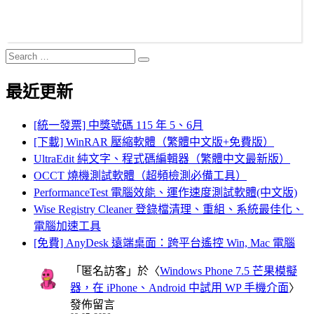
Search
Search
for:
最近更新
[統一發票] 中獎號碼 115 年 5、6月
[下載] WinRAR 壓縮軟體（繁體中文版+免費版）
UltraEdit 純文字、程式碼編輯器（繁體中文最新版）
OCCT 燒機測試軟體（超頻檢測必備工具）
PerformanceTest 電腦效能、運作速度測試軟體(中文版)
Wise Registry Cleaner 登錄檔清理、重組、系統最佳化、
電腦加速工具
[免費] AnyDesk 遠端桌面：跨平台遙控 Win, Mac 電腦
「
匿名訪客
」於〈
Windows Phone 7.5 芒果模擬
器，在 iPhone、Android 中試用 WP 手機介面
〉
發佈留言