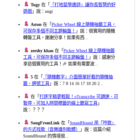
Tugy
在「
「打地鼠學唐詩」讓你長智慧的好
遊戲
」說：uugi
Aston
在「
Picker Wheel 線上隨機抽籤工具，
可保存多個不同主題輪盤！
」說：很實用的隨機
轉盤工具，謝謝分享！如果有西...
zeeshy khan
在「
Picker Wheel 線上隨機抽籤
工具，可保存多個不同主題輪盤！
」說：感謝分
享這個實用的工具！🎉 如果有需要波...
5
在「
「隨機數字」介面簡單好看的隨機抽
籤、選號工具
」說：7 8 14 16 17 18 20 2...
在「
打逐字稿更輕鬆！oTranscribe 可調速、可
暫停、可加入時間標籤的線上聽寫工具
」
說：？？？
SongFromLink
在「
SoundHound 用「哼歌」
的方式找歌（音樂識別軟體）
」說：這篇介紹
SoundHound 的情境很...