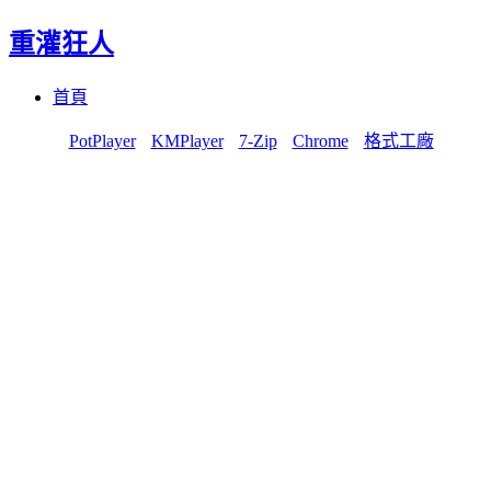
重灌狂人
Menu
Skip
首頁
to
content
PotPlayer
KMPlayer
7-Zip
Chrome
格式工廠