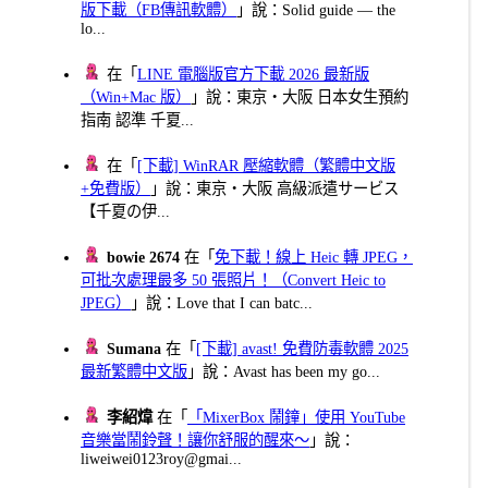
版下載（FB傳訊軟體）
」說：Solid guide — the
lo...
在「
LINE 電腦版官方下載 2026 最新版
（Win+Mac 版）
」說：東京・大阪 日本女生預約
指南 認準 千夏...
在「
[下載] WinRAR 壓縮軟體（繁體中文版
+免費版）
」說：東京・大阪 高級派遣サービス
【千夏の伊...
bowie 2674
在「
免下載！線上 Heic 轉 JPEG，
可批次處理最多 50 張照片！（Convert Heic to
JPEG）
」說：Love that I can batc...
Sumana
在「
[下載] avast! 免費防毒軟體 2025
最新繁體中文版
」說：Avast has been my go...
李紹煒
在「
「MixerBox 鬧鐘」使用 YouTube
音樂當鬧鈴聲！讓你舒服的醒來～
」說：
liweiwei0123roy@gmai...