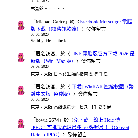
08-07, 2026
林湖銘。。。。。
「
Michael Carter
」於〈
Facebook Messenger 電腦
版下載（FB傳訊軟體）
〉發佈留言
08-06, 2026
Solid guide — the lo…
「
匿名訪客
」於〈
LINE 電腦版官方下載 2026 最
新版（Win+Mac 版）
〉發佈留言
08-03, 2026
東京・大阪 日本女生預約指南 認準 千夏…
「
匿名訪客
」於〈
[下載] WinRAR 壓縮軟體（繁
體中文版+免費版）
〉發佈留言
08-03, 2026
東京・大阪 高級派遣サービス 【千夏の伊…
「
bowie 2674
」於〈
免下載！線上 Heic 轉
JPEG，可批次處理最多 50 張照片！（Convert
Heic to JPEG）
〉發佈留言