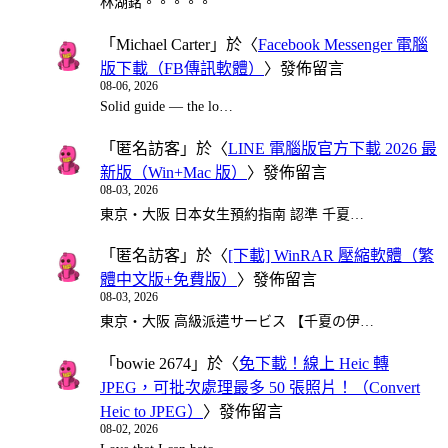
林湖銘。。。。。
「
Michael Carter
」於〈
Facebook Messenger 電腦
版下載（FB傳訊軟體）
〉發佈留言
08-06, 2026
Solid guide — the lo…
「
匿名訪客
」於〈
LINE 電腦版官方下載 2026 最
新版（Win+Mac 版）
〉發佈留言
08-03, 2026
東京・大阪 日本女生預約指南 認準 千夏…
「
匿名訪客
」於〈
[下載] WinRAR 壓縮軟體（繁
體中文版+免費版）
〉發佈留言
08-03, 2026
東京・大阪 高級派遣サービス 【千夏の伊…
「
bowie 2674
」於〈
免下載！線上 Heic 轉
JPEG，可批次處理最多 50 張照片！（Convert
Heic to JPEG）
〉發佈留言
08-02, 2026