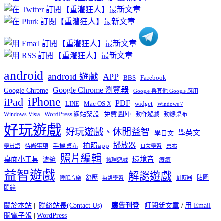
分
類
android
android 遊戲
APP
BBS
Facebook
Google Chrome 瀏覽器
Google Chrome
Google 與其他 Google 應用
iPhone
iPad
PDF
widget
LINE
Mac OS X
Windows 7
免費圖庫
Windows Vista
WordPress 網站架設
動作遊戲
動態桌布
好玩遊戲
好玩遊戲、休閒益智
學英文
學日文
播放器
拍照app
待辦事項
手機桌布
學英語
日文學習
桌布
照片編輯
桌面小工具
環境音
濾鏡
療癒
物理遊戲
益智遊戲
解謎遊戲
舒壓
貼圖
計時器
睡眠音樂
英語學習
鬧鐘
關於本站
|
聯絡站長(Contact Us)
|
廣告刊登
|
訂閱新文章
/
用 Email
閱電子報
|
WordPress