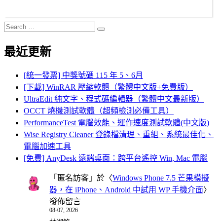
Search
Search
for:
最近更新
[統一發票] 中獎號碼 115 年 5、6月
[下載] WinRAR 壓縮軟體（繁體中文版+免費版）
UltraEdit 純文字、程式碼編輯器（繁體中文最新版）
OCCT 燒機測試軟體（超頻檢測必備工具）
PerformanceTest 電腦效能、運作速度測試軟體(中文版)
Wise Registry Cleaner 登錄檔清理、重組、系統最佳化、
電腦加速工具
[免費] AnyDesk 遠端桌面：跨平台遙控 Win, Mac 電腦
「
匿名訪客
」於〈
Windows Phone 7.5 芒果模擬
器，在 iPhone、Android 中試用 WP 手機介面
〉
發佈留言
08-07, 2026