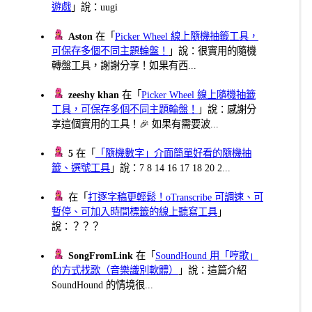
遊戲
」說：uugi
Aston
在「
Picker Wheel 線上隨機抽籤工具，
可保存多個不同主題輪盤！
」說：很實用的隨機
轉盤工具，謝謝分享！如果有西...
zeeshy khan
在「
Picker Wheel 線上隨機抽籤
工具，可保存多個不同主題輪盤！
」說：感謝分
享這個實用的工具！🎉 如果有需要波...
5
在「
「隨機數字」介面簡單好看的隨機抽
籤、選號工具
」說：7 8 14 16 17 18 20 2...
在「
打逐字稿更輕鬆！oTranscribe 可調速、可
暫停、可加入時間標籤的線上聽寫工具
」
說：？？？
SongFromLink
在「
SoundHound 用「哼歌」
的方式找歌（音樂識別軟體）
」說：這篇介紹
SoundHound 的情境很...