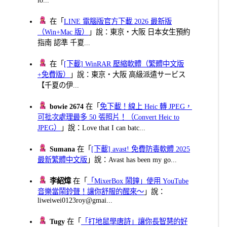
在「
LINE 電腦版官方下載 2026 最新版
（Win+Mac 版）
」說：東京・大阪 日本女生預約
指南 認準 千夏...
在「
[下載] WinRAR 壓縮軟體（繁體中文版
+免費版）
」說：東京・大阪 高級派遣サービス
【千夏の伊...
bowie 2674
在「
免下載！線上 Heic 轉 JPEG，
可批次處理最多 50 張照片！（Convert Heic to
JPEG）
」說：Love that I can batc...
Sumana
在「
[下載] avast! 免費防毒軟體 2025
最新繁體中文版
」說：Avast has been my go...
李紹煒
在「
「MixerBox 鬧鐘」使用 YouTube
音樂當鬧鈴聲！讓你舒服的醒來～
」說：
liweiwei0123roy@gmai...
Tugy
在「
「打地鼠學唐詩」讓你長智慧的好