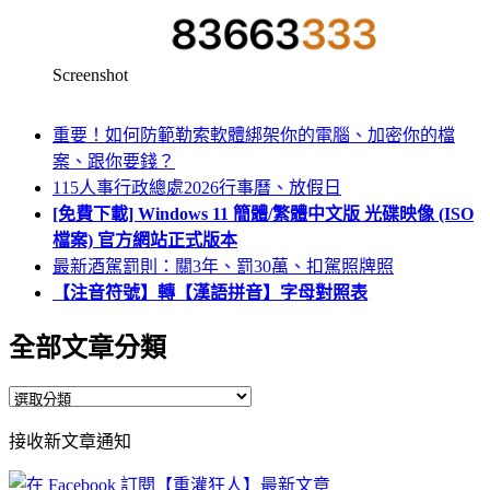
Screenshot
重要！如何防範勒索軟體綁架你的電腦、加密你的檔
案、跟你要錢？
115人事行政總處2026行事曆、放假日
[免費下載] Windows 11 簡體/繁體中文版 光碟映像 (ISO
檔案) 官方網站正式版本
最新酒駕罰則：關3年、罰30萬、扣駕照牌照
【注音符號】轉【漢語拼音】字母對照表
全部文章分類
全
部
接收新文章通知
文
章