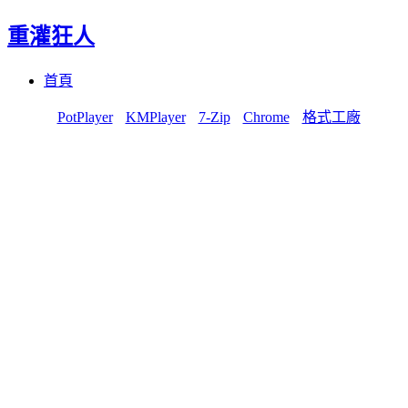
重灌狂人
Menu
Skip
首頁
to
content
PotPlayer
KMPlayer
7-Zip
Chrome
格式工廠