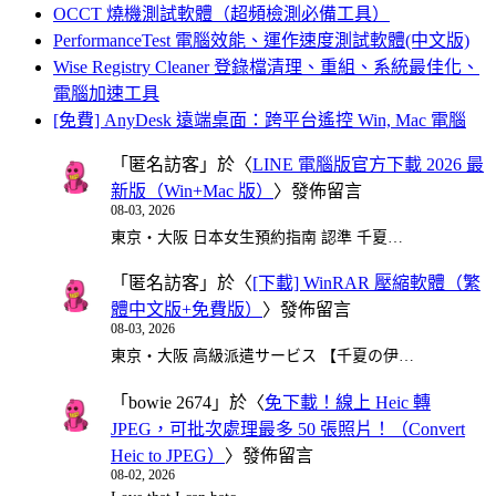
OCCT 燒機測試軟體（超頻檢測必備工具）
PerformanceTest 電腦效能、運作速度測試軟體(中文版)
Wise Registry Cleaner 登錄檔清理、重組、系統最佳化、
電腦加速工具
[免費] AnyDesk 遠端桌面：跨平台遙控 Win, Mac 電腦
「
匿名訪客
」於〈
LINE 電腦版官方下載 2026 最
新版（Win+Mac 版）
〉發佈留言
08-03, 2026
東京・大阪 日本女生預約指南 認準 千夏…
「
匿名訪客
」於〈
[下載] WinRAR 壓縮軟體（繁
體中文版+免費版）
〉發佈留言
08-03, 2026
東京・大阪 高級派遣サービス 【千夏の伊…
「
bowie 2674
」於〈
免下載！線上 Heic 轉
JPEG，可批次處理最多 50 張照片！（Convert
Heic to JPEG）
〉發佈留言
08-02, 2026