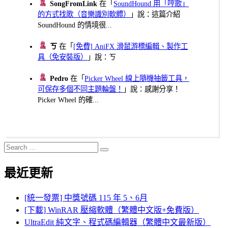
SongFromLink
在「
SoundHound 用「哼歌」
的方式找歌（音樂識別軟體）
」說：這篇介紹
SoundHound 的情境很...
ㄎ
在「
[免費] AniFX 滑鼠游標編輯、製作工
具（免安裝版）
」說：ㄎ
Pedro
在「
Picker Wheel 線上隨機抽籤工具，
可保存多個不同主題輪盤！
」說：感謝分享！
Picker Wheel 的確...
Search
Search
for:
最近更新
[統一發票] 中獎號碼 115 年 5、6月
[下載] WinRAR 壓縮軟體（繁體中文版+免費版）
UltraEdit 純文字、程式碼編輯器（繁體中文最新版）