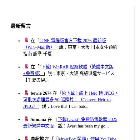
最新留言
在「
LINE 電腦版官方下載 2026 最新版
（Win+Mac 版）
」說：東京・大阪 日本女生預約
指南 認準 千夏...
在「
[下載] WinRAR 壓縮軟體（繁體中文版
+免費版）
」說：東京・大阪 高級派遣サービス
【千夏の伊...
bowie 2674
在「
免下載！線上 Heic 轉 JPEG，
可批次處理最多 50 張照片！（Convert Heic to
JPEG）
」說：Love that I can batc...
Sumana
在「
[下載] avast! 免費防毒軟體 2025
最新繁體中文版
」說：Avast has been my go...
李紹煒
在「
「MixerBox 鬧鐘」使用 YouTube