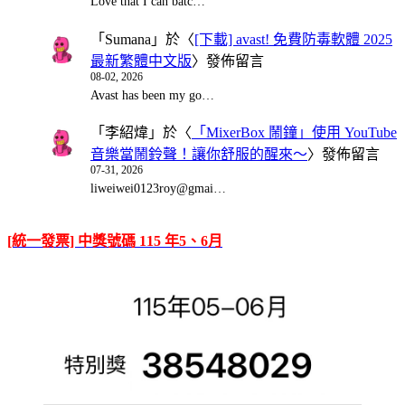
Love that I can batc…
「
Sumana
」於〈
[下載] avast! 免費防毒軟體 2025
最新繁體中文版
〉發佈留言
08-02, 2026
Avast has been my go…
「
李紹煒
」於〈
「MixerBox 鬧鐘」使用 YouTube
音樂當鬧鈴聲！讓你舒服的醒來～
〉發佈留言
07-31, 2026
liweiwei0123roy@gmai…
[統一發票] 中獎號碼 115 年5、6月