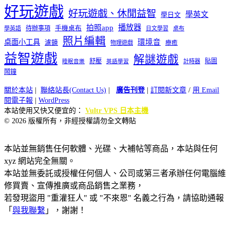
好玩遊戲
好玩遊戲、休閒益智
學英文
學日文
播放器
拍照app
待辦事項
手機桌布
學英語
日文學習
桌布
照片編輯
桌面小工具
環境音
濾鏡
療癒
物理遊戲
益智遊戲
解謎遊戲
舒壓
貼圖
計時器
睡眠音樂
英語學習
鬧鐘
關於本站
|
聯絡站長(Contact Us)
|
廣告刊登
|
訂閱新文章
/
用 Email
閱電子報
|
WordPress
本站使用又快又便宜的：
Vultr VPS 日本主機
© 2026 版權所有，非經授權請勿全文轉貼
本站並無銷售任何軟體、光碟、大補帖等商品，本站與任何
xyz 網站完全無關。
本站並無委託或授權任何個人、公司或第三者承辦任何電腦維
修買賣、宣傳推廣或商品銷售之業務，
若發現盜用 "重灌狂人" 或 "不來恩" 名義之行為，請協助通報
「
與我聯繫
」，謝謝！