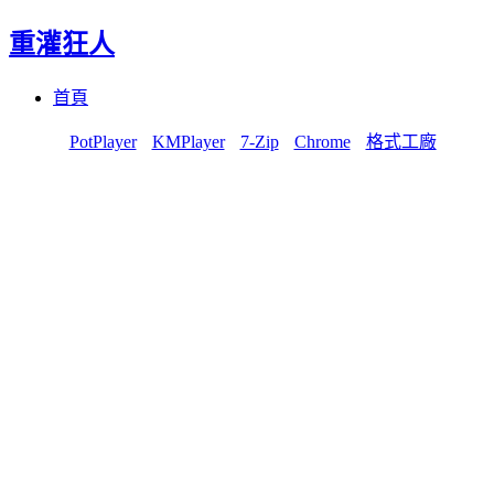
重灌狂人
Menu
Skip
首頁
to
content
PotPlayer
KMPlayer
7-Zip
Chrome
格式工廠