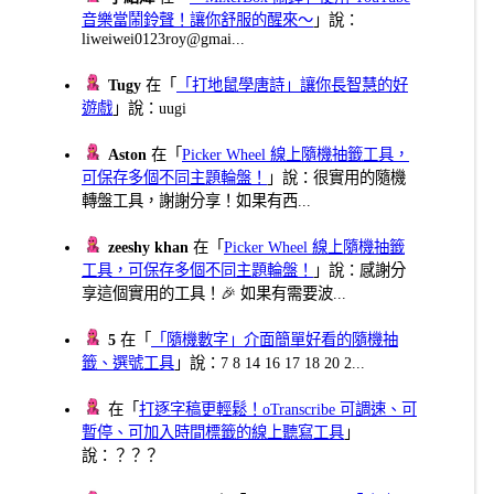
音樂當鬧鈴聲！讓你舒服的醒來～
」說：
liweiwei0123roy@gmai...
Tugy
在「
「打地鼠學唐詩」讓你長智慧的好
遊戲
」說：uugi
Aston
在「
Picker Wheel 線上隨機抽籤工具，
可保存多個不同主題輪盤！
」說：很實用的隨機
轉盤工具，謝謝分享！如果有西...
zeeshy khan
在「
Picker Wheel 線上隨機抽籤
工具，可保存多個不同主題輪盤！
」說：感謝分
享這個實用的工具！🎉 如果有需要波...
5
在「
「隨機數字」介面簡單好看的隨機抽
籤、選號工具
」說：7 8 14 16 17 18 20 2...
在「
打逐字稿更輕鬆！oTranscribe 可調速、可
暫停、可加入時間標籤的線上聽寫工具
」
說：？？？