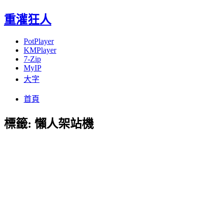
重灌狂人
PotPlayer
KMPlayer
7-Zip
MyIP
大字
Menu
Skip
首頁
to
content
標籤:
懶人架站機