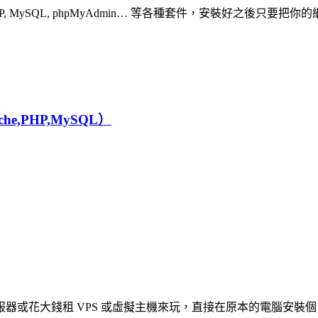
PHP, MySQL, phpMyAdmin… 等各種套件，安裝好之後只要把你
he,PHP,MySQL）
花大錢租 VPS 或虛擬主機來玩，直接在原本的電腦安裝個 A