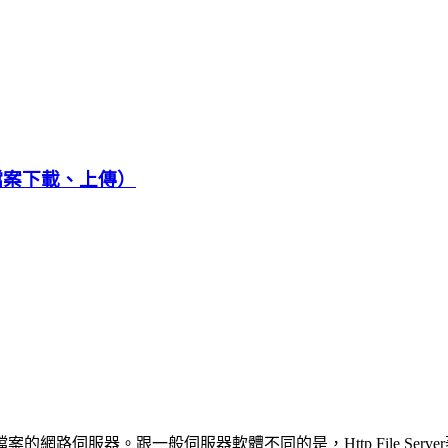
（提供檔案下載、上傳）
網路伺服器。跟一般伺服器軟體不同的是，Http File Ser