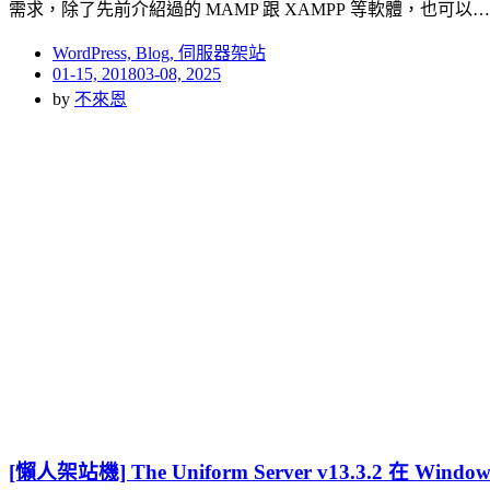
需求，除了先前介紹過的 MAMP 跟 XAMPP 等軟體，也可以…
WordPress, Blog, 伺服器架站
Posted
01-15, 2018
03-08, 2025
on
by
不來恩
[懶人架站機] The Uniform Server v13.3.2 在 Win