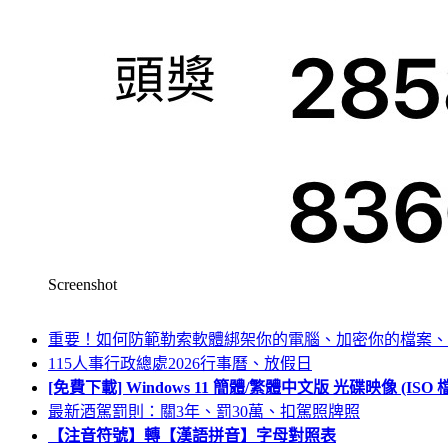
Screenshot
重要！如何防範勒索軟體綁架你的電腦、加密你的檔案、
115人事行政總處2026行事曆、放假日
[免費下載] Windows 11 簡體/繁體中文版 光碟映像 (IS
最新酒駕罰則：關3年、罰30萬、扣駕照牌照
【注音符號】轉【漢語拼音】字母對照表