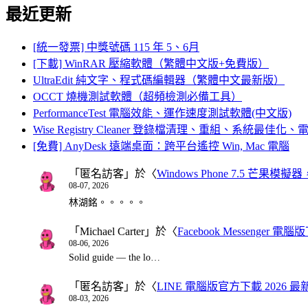
最近更新
[統一發票] 中獎號碼 115 年 5、6月
[下載] WinRAR 壓縮軟體（繁體中文版+免費版）
UltraEdit 純文字、程式碼編輯器（繁體中文最新版）
OCCT 燒機測試軟體（超頻檢測必備工具）
PerformanceTest 電腦效能、運作速度測試軟體(中文版)
Wise Registry Cleaner 登錄檔清理、重組、系統最佳
[免費] AnyDesk 遠端桌面：跨平台遙控 Win, Mac 電腦
「
匿名訪客
」於〈
Windows Phone 7.5 芒果模擬
08-07, 2026
林湖銘。。。。。
「
Michael Carter
」於〈
Facebook Messenger
08-06, 2026
Solid guide — the lo…
「
匿名訪客
」於〈
LINE 電腦版官方下載 2026 最
08-03, 2026