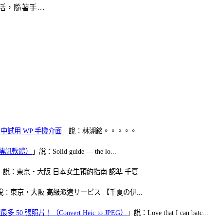
活，隨著手…
oid 中試用 WP 手機介面
」說：林湖銘。。。。。
（FB傳訊軟體）
」說：Solid guide — the lo...
」說：東京・大阪 日本女生預約指南 認準 千夏...
說：東京・大阪 高級派遣サービス 【千夏の伊...
50 張照片！（Convert Heic to JPEG）
」說：Love that I can batc...