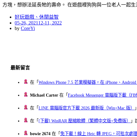
方塊，想辦法延長牠的壽命。 在遊戲裡狗狗與一位老人一起生
好玩遊戲、休閒益智
Posted
05-26, 2021
12-11, 2022
on
by
CoreYi
最新留言
在「
Windows Phone 7.5 芒果模擬器，在 iPhone、Andr
Michael Carter
在「
Facebook Messenger 電腦版下載
在「
LINE 電腦版官方下載 2026 最新版（Win+Mac 版）
在「
[下載] WinRAR 壓縮軟體（繁體中文版+免費版）
」
bowie 2674
在「
免下載！線上 Heic 轉 JPEG，可批次處理最多 