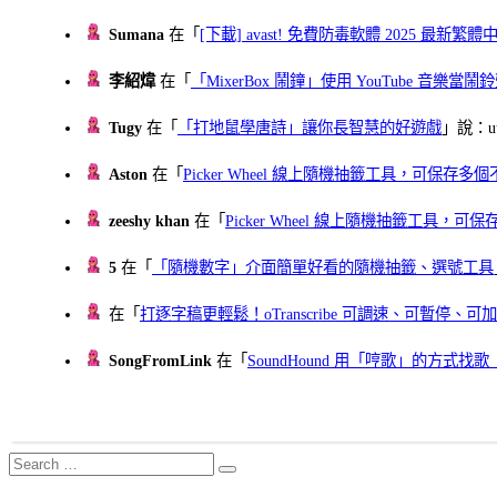
Sumana
在「
[下載] avast! 免費防毒軟體 2025 最新繁
李紹煒
在「
「MixerBox 鬧鐘」使用 YouTube 音樂
Tugy
在「
「打地鼠學唐詩」讓你長智慧的好遊戲
」說：uu
Aston
在「
Picker Wheel 線上隨機抽籤工具，可保存
zeeshy khan
在「
Picker Wheel 線上隨機抽籤工具，
5
在「
「隨機數字」介面簡單好看的隨機抽籤、選號工具
在「
打逐字稿更輕鬆！oTranscribe 可調速、可暫停
SongFromLink
在「
SoundHound 用「哼歌」的方式
Search
Search
for: