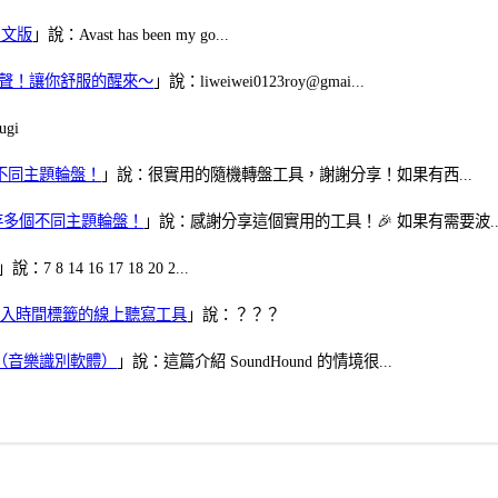
體中文版
」說：Avast has been my go...
當鬧鈴聲！讓你舒服的醒來～
」說：liweiwei0123roy@gmai...
gi
多個不同主題輪盤！
」說：很實用的隨機轉盤工具，謝謝分享！如果有西...
可保存多個不同主題輪盤！
」說：感謝分享這個實用的工具！🎉 如果有需要波..
」說：7 8 14 16 17 18 20 2...
、可加入時間標籤的線上聽寫工具
」說：？？？
找歌（音樂識別軟體）
」說：這篇介紹 SoundHound 的情境很...