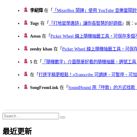
李紹煒
在「
「MixerBox 鬧鐘」使用 YouTube 音樂
Tugy
在「
「打地鼠學唐詩」讓你長智慧的好遊戲
」說：uu
Aston
在「
Picker Wheel 線上隨機抽籤工具，可保存
zeeshy khan
在「
Picker Wheel 線上隨機抽籤工具，
5
在「
「隨機數字」介面簡單好看的隨機抽籤、選號工具
在「
打逐字稿更輕鬆！oTranscribe 可調速、可暫停
SongFromLink
在「
SoundHound 用「哼歌」的方式
Search
Search
for:
最近更新