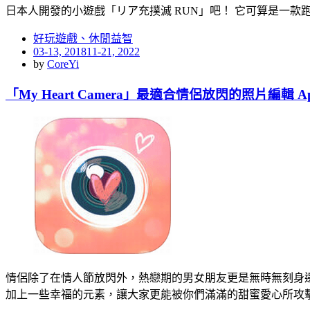
日本人開發的小遊戲「リア充撲滅 RUN」吧！ 它可算是一款
好玩遊戲、休閒益智
Posted
03-13, 2018
11-21, 2022
on
by
CoreYi
「My Heart Camera」最適合情侶放閃的照片編輯 A
情侶除了在情人節放閃外，熱戀期的男女朋友更是無時無刻身
加上一些幸福的元素，讓大家更能被你們滿滿的甜蜜愛心所攻擊。 「