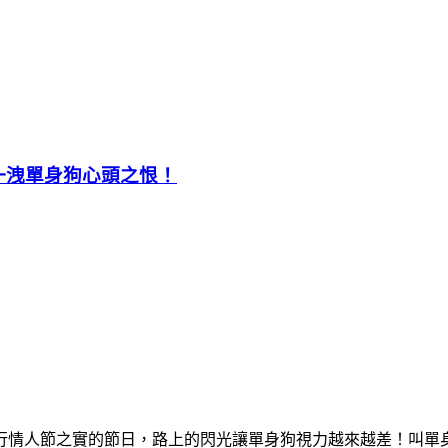
一洩單身狗心頭之恨！
行情人節之實的節日，路上的閃光讓單身狗視力越來越差！叫單