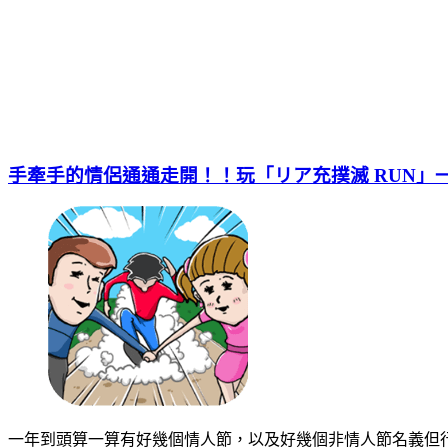
手牽手的情侶通通走開！！玩「リア充撲滅 RUN」
一年到頭算一算有好幾個情人節，以及好幾個非情人節名義但