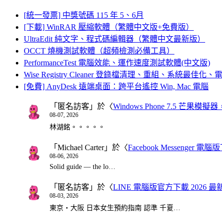
[統一發票] 中獎號碼 115 年 5、6月
[下載] WinRAR 壓縮軟體（繁體中文版+免費版）
UltraEdit 純文字、程式碼編輯器（繁體中文最新版）
OCCT 燒機測試軟體（超頻檢測必備工具）
PerformanceTest 電腦效能、運作速度測試軟體(中文版)
Wise Registry Cleaner 登錄檔清理、重組、系統最佳
[免費] AnyDesk 遠端桌面：跨平台遙控 Win, Mac 電腦
「
匿名訪客
」於〈
Windows Phone 7.5 芒果模擬
08-07, 2026
林湖銘。。。。。
「
Michael Carter
」於〈
Facebook Messenger
08-06, 2026
Solid guide — the lo…
「
匿名訪客
」於〈
LINE 電腦版官方下載 2026 最
08-03, 2026
東京・大阪 日本女生預約指南 認準 千夏…