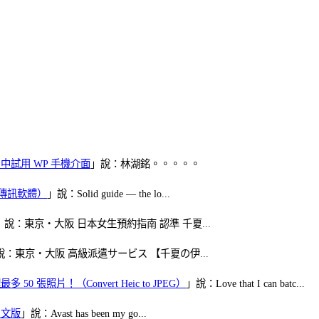
oid 中試用 WP 手機介面
」說：林湖銘。。。。。
（FB傳訊軟體）
」說：Solid guide — the lo...
」說：東京・大阪 日本女生預約指南 認準 千夏...
說：東京・大阪 高級派遣サービス 【千夏の伊...
50 張照片！（Convert Heic to JPEG）
」說：Love that I can batc...
體中文版
」說：Avast has been my go...