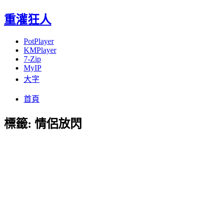
重灌狂人
PotPlayer
KMPlayer
7-Zip
MyIP
大字
Menu
Skip
首頁
to
content
標籤:
情侶放閃