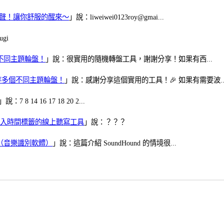
當鬧鈴聲！讓你舒服的醒來～
」說：liweiwei0123roy@gmai...
gi
多個不同主題輪盤！
」說：很實用的隨機轉盤工具，謝謝分享！如果有西...
可保存多個不同主題輪盤！
」說：感謝分享這個實用的工具！🎉 如果有需要波..
」說：7 8 14 16 17 18 20 2...
、可加入時間標籤的線上聽寫工具
」說：？？？
找歌（音樂識別軟體）
」說：這篇介紹 SoundHound 的情境很...