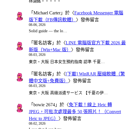
林湖銘。。。。。
「
Michael Carter
」於〈
Facebook Messenger 電腦
版下載（FB傳訊軟體）
〉發佈留言
08-06, 2026
Solid guide — the lo…
「
匿名訪客
」於〈
LINE 電腦版官方下載 2026 最
新版（Win+Mac 版）
〉發佈留言
08-03, 2026
東京・大阪 日本女生預約指南 認準 千夏…
「
匿名訪客
」於〈
[下載] WinRAR 壓縮軟體（繁
體中文版+免費版）
〉發佈留言
08-03, 2026
東京・大阪 高級派遣サービス 【千夏の伊…
「
bowie 2674
」於〈
免下載！線上 Heic 轉
JPEG，可批次處理最多 50 張照片！（Convert
Heic to JPEG）
〉發佈留言
08-02, 2026