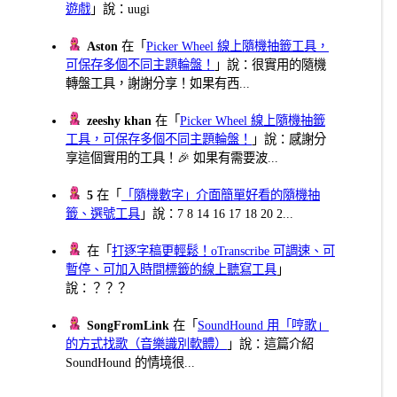
遊戲
」說：uugi
Aston
在「
Picker Wheel 線上隨機抽籤工具，
可保存多個不同主題輪盤！
」說：很實用的隨機
轉盤工具，謝謝分享！如果有西...
zeeshy khan
在「
Picker Wheel 線上隨機抽籤
工具，可保存多個不同主題輪盤！
」說：感謝分
享這個實用的工具！🎉 如果有需要波...
5
在「
「隨機數字」介面簡單好看的隨機抽
籤、選號工具
」說：7 8 14 16 17 18 20 2...
在「
打逐字稿更輕鬆！oTranscribe 可調速、可
暫停、可加入時間標籤的線上聽寫工具
」
說：？？？
SongFromLink
在「
SoundHound 用「哼歌」
的方式找歌（音樂識別軟體）
」說：這篇介紹
SoundHound 的情境很...