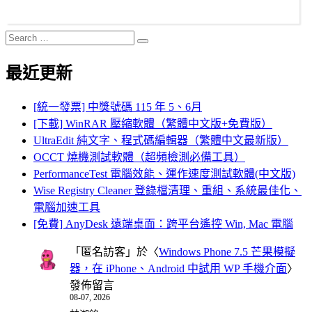
Search
Search
for:
最近更新
[統一發票] 中獎號碼 115 年 5、6月
[下載] WinRAR 壓縮軟體（繁體中文版+免費版）
UltraEdit 純文字、程式碼編輯器（繁體中文最新版）
OCCT 燒機測試軟體（超頻檢測必備工具）
PerformanceTest 電腦效能、運作速度測試軟體(中文版)
Wise Registry Cleaner 登錄檔清理、重組、系統最佳化、
電腦加速工具
[免費] AnyDesk 遠端桌面：跨平台遙控 Win, Mac 電腦
「
匿名訪客
」於〈
Windows Phone 7.5 芒果模擬
器，在 iPhone、Android 中試用 WP 手機介面
〉
發佈留言
08-07, 2026