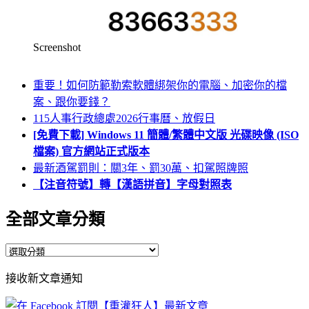
Screenshot
重要！如何防範勒索軟體綁架你的電腦、加密你的檔
案、跟你要錢？
115人事行政總處2026行事曆、放假日
[免費下載] Windows 11 簡體/繁體中文版 光碟映像 (ISO
檔案) 官方網站正式版本
最新酒駕罰則：關3年、罰30萬、扣駕照牌照
【注音符號】轉【漢語拼音】字母對照表
全部文章分類
全
部
接收新文章通知
文
章