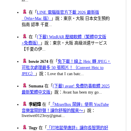
lo...
在「
LINE 電腦版官方下載 2026 最新版
（Win+Mac 版）
」說：東京・大阪 日本女生預約
指南 認準 千夏...
在「
[下載] WinRAR 壓縮軟體（繁體中文版
+免費版）
」說：東京・大阪 高級派遣サービス
【千夏の伊...
bowie 2674
在「
免下載！線上 Heic 轉 JPEG，
可批次處理最多 50 張照片！（Convert Heic to
JPEG）
」說：Love that I can batc...
Sumana
在「
[下載] avast! 免費防毒軟體 2025
最新繁體中文版
」說：Avast has been my go...
李紹煒
在「
「MixerBox 鬧鐘」使用 YouTube
音樂當鬧鈴聲！讓你舒服的醒來～
」說：
liweiwei0123roy@gmai...
Tugy
在「
「打地鼠學唐詩」讓你長智慧的好