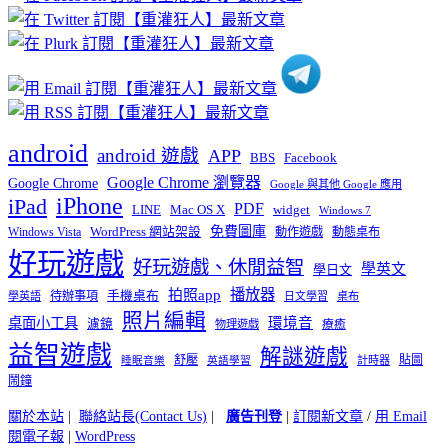
分
類
android
android 遊戲
APP
BBS
Facebook
Google Chrome 瀏覽器
Google Chrome
Google 與其他 Google 應用
iPhone
iPad
PDF
widget
LINE
Mac OS X
Windows 7
免費圖庫
Windows Vista
WordPress 網站架設
動作遊戲
動態桌布
好玩遊戲
好玩遊戲、休閒益智
學英文
學日文
播放器
拍照app
待辦事項
手機桌布
學英語
日文學習
桌布
照片編輯
桌面小工具
環境音
濾鏡
療癒
物理遊戲
益智遊戲
解謎遊戲
舒壓
貼圖
計時器
睡眠音樂
英語學習
鬧鐘
關於本站
|
聯絡站長(Contact Us)
|
廣告刊登
|
訂閱新文章
/
用 Email
閱電子報
|
WordPress