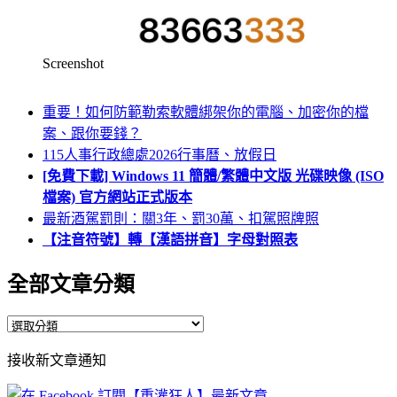
Screenshot
重要！如何防範勒索軟體綁架你的電腦、加密你的檔
案、跟你要錢？
115人事行政總處2026行事曆、放假日
[免費下載] Windows 11 簡體/繁體中文版 光碟映像 (ISO
檔案) 官方網站正式版本
最新酒駕罰則：關3年、罰30萬、扣駕照牌照
【注音符號】轉【漢語拼音】字母對照表
全部文章分類
全
部
接收新文章通知
文
章