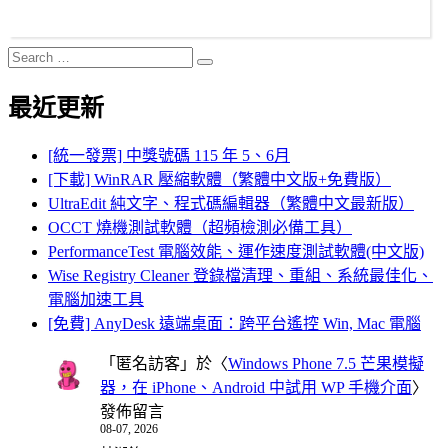
Search
Search
for:
最近更新
[統一發票] 中獎號碼 115 年 5、6月
[下載] WinRAR 壓縮軟體（繁體中文版+免費版）
UltraEdit 純文字、程式碼編輯器（繁體中文最新版）
OCCT 燒機測試軟體（超頻檢測必備工具）
PerformanceTest 電腦效能、運作速度測試軟體(中文版)
Wise Registry Cleaner 登錄檔清理、重組、系統最佳化、
電腦加速工具
[免費] AnyDesk 遠端桌面：跨平台遙控 Win, Mac 電腦
「
匿名訪客
」於〈
Windows Phone 7.5 芒果模擬
器，在 iPhone、Android 中試用 WP 手機介面
〉
發佈留言
08-07, 2026