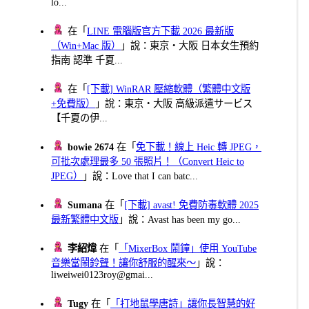
lo...
在「
LINE 電腦版官方下載 2026 最新版
（Win+Mac 版）
」說：東京・大阪 日本女生預約
指南 認準 千夏...
在「
[下載] WinRAR 壓縮軟體（繁體中文版
+免費版）
」說：東京・大阪 高級派遣サービス
【千夏の伊...
bowie 2674
在「
免下載！線上 Heic 轉 JPEG，
可批次處理最多 50 張照片！（Convert Heic to
JPEG）
」說：Love that I can batc...
Sumana
在「
[下載] avast! 免費防毒軟體 2025
最新繁體中文版
」說：Avast has been my go...
李紹煒
在「
「MixerBox 鬧鐘」使用 YouTube
音樂當鬧鈴聲！讓你舒服的醒來～
」說：
liweiwei0123roy@gmai...
Tugy
在「
「打地鼠學唐詩」讓你長智慧的好