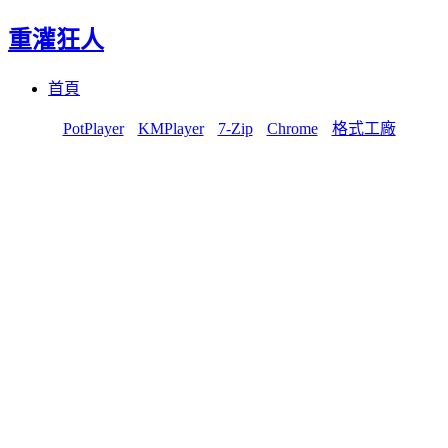
重灌狂人
Menu
Skip
首頁
to
content
PotPlayer
KMPlayer
7-Zip
Chrome
格式工廠