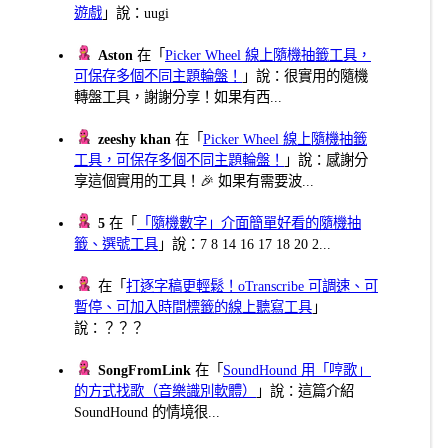
遊戲
」說：uugi
Aston
在「
Picker Wheel 線上隨機抽籤工具，
可保存多個不同主題輪盤！
」說：很實用的隨機
轉盤工具，謝謝分享！如果有西...
zeeshy khan
在「
Picker Wheel 線上隨機抽籤
工具，可保存多個不同主題輪盤！
」說：感謝分
享這個實用的工具！🎉 如果有需要波...
5
在「
「隨機數字」介面簡單好看的隨機抽
籤、選號工具
」說：7 8 14 16 17 18 20 2...
在「
打逐字稿更輕鬆！oTranscribe 可調速、可
暫停、可加入時間標籤的線上聽寫工具
」
說：？？？
SongFromLink
在「
SoundHound 用「哼歌」
的方式找歌（音樂識別軟體）
」說：這篇介紹
SoundHound 的情境很...