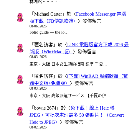
林湖銘。。。。。
「
Michael Carter
」於〈
Facebook Messenger 電腦
版下載（FB傳訊軟體）
〉發佈留言
08-06, 2026
Solid guide — the lo…
「
匿名訪客
」於〈
LINE 電腦版官方下載 2026 最
新版（Win+Mac 版）
〉發佈留言
08-03, 2026
東京・大阪 日本女生預約指南 認準 千夏…
「
匿名訪客
」於〈
[下載] WinRAR 壓縮軟體（繁
體中文版+免費版）
〉發佈留言
08-03, 2026
東京・大阪 高級派遣サービス 【千夏の伊…
「
bowie 2674
」於〈
免下載！線上 Heic 轉
JPEG，可批次處理最多 50 張照片！（Convert
Heic to JPEG）
〉發佈留言
08-02, 2026