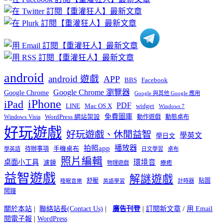
分
類
android
android 遊戲
APP
BBS
Facebook
Google Chrome 瀏覽器
Google Chrome
Google 與其他 Google 應用
iPhone
iPad
PDF
widget
LINE
Mac OS X
Windows 7
免費圖庫
Windows Vista
WordPress 網站架設
動作遊戲
動態桌布
好玩遊戲
好玩遊戲、休閒益智
學英文
學日文
播放器
拍照app
待辦事項
手機桌布
學英語
日文學習
桌布
照片編輯
桌面小工具
環境音
濾鏡
療癒
物理遊戲
益智遊戲
解謎遊戲
舒壓
貼圖
計時器
睡眠音樂
英語學習
鬧鐘
關於本站
|
聯絡站長(Contact Us)
|
廣告刊登
|
訂閱新文章
/
用 Email
閱電子報
|
WordPress