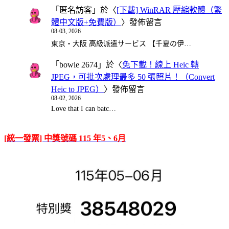
「
匿名訪客
」於〈
[下載] WinRAR 壓縮軟體（繁
體中文版+免費版）
〉發佈留言
08-03, 2026
東京・大阪 高級派遣サービス 【千夏の伊…
「
bowie 2674
」於〈
免下載！線上 Heic 轉
JPEG，可批次處理最多 50 張照片！（Convert
Heic to JPEG）
〉發佈留言
08-02, 2026
Love that I can batc…
[統一發票] 中獎號碼 115 年5、6月