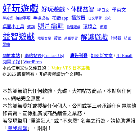
好玩遊戲
好玩遊戲、休閒益智
學英文
學日文
播放器
拍照app
待辦事項
手機桌布
學英語
日文學習
桌布
照片編輯
桌面小工具
環境音
濾鏡
療癒
物理遊戲
益智遊戲
解謎遊戲
舒壓
貼圖
計時器
睡眠音樂
英語學習
鬧鐘
關於本站
|
聯絡站長(Contact Us)
|
廣告刊登
|
訂閱新文章
/
用 Email
閱電子報
|
WordPress
本站使用又快又便宜的：
Vultr VPS 日本主機
© 2026 版權所有，非經授權請勿全文轉貼
本站並無銷售任何軟體、光碟、大補帖等商品，本站與任何
xyz 網站完全無關。
本站並無委託或授權任何個人、公司或第三者承辦任何電腦維
修買賣、宣傳推廣或商品銷售之業務，
若發現盜用 "重灌狂人" 或 "不來恩" 名義之行為，請協助通報
「
與我聯繫
」，謝謝！