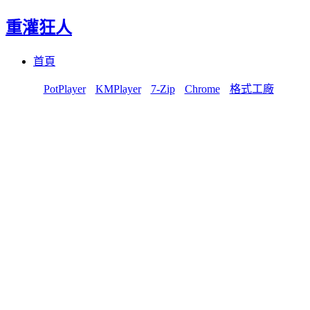
重灌狂人
Menu
Skip
首頁
to
content
PotPlayer
KMPlayer
7-Zip
Chrome
格式工廠