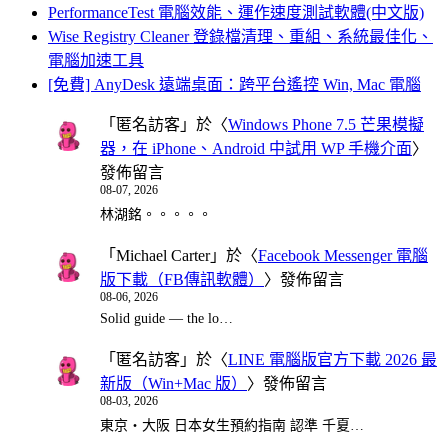
PerformanceTest 電腦效能、運作速度測試軟體(中文版)
Wise Registry Cleaner 登錄檔清理、重組、系統最佳化、
電腦加速工具
[免費] AnyDesk 遠端桌面：跨平台遙控 Win, Mac 電腦
「
匿名訪客
」於〈
Windows Phone 7.5 芒果模擬
器，在 iPhone、Android 中試用 WP 手機介面
〉
發佈留言
08-07, 2026
林湖銘。。。。。
「
Michael Carter
」於〈
Facebook Messenger 電腦
版下載（FB傳訊軟體）
〉發佈留言
08-06, 2026
Solid guide — the lo…
「
匿名訪客
」於〈
LINE 電腦版官方下載 2026 最
新版（Win+Mac 版）
〉發佈留言
08-03, 2026
東京・大阪 日本女生預約指南 認準 千夏…