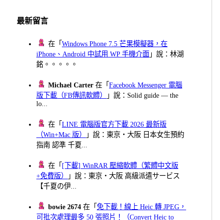
最新留言
在「
Windows Phone 7.5 芒果模擬器，在
iPhone、Android 中試用 WP 手機介面
」說：林湖
銘。。。。。
Michael Carter
在「
Facebook Messenger 電腦
版下載（FB傳訊軟體）
」說：Solid guide — the
lo...
在「
LINE 電腦版官方下載 2026 最新版
（Win+Mac 版）
」說：東京・大阪 日本女生預約
指南 認準 千夏...
在「
[下載] WinRAR 壓縮軟體（繁體中文版
+免費版）
」說：東京・大阪 高級派遣サービス
【千夏の伊...
bowie 2674
在「
免下載！線上 Heic 轉 JPEG，
可批次處理最多 50 張照片！（Convert Heic to