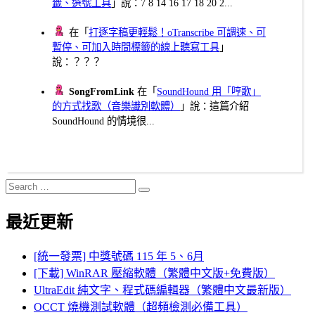
籤、選號工具
」說：7 8 14 16 17 18 20 2...
在「
打逐字稿更輕鬆！oTranscribe 可調速、可
暫停、可加入時間標籤的線上聽寫工具
」
說：？？？
SongFromLink
在「
SoundHound 用「哼歌」
的方式找歌（音樂識別軟體）
」說：這篇介紹
SoundHound 的情境很...
Search
Search
for:
最近更新
[統一發票] 中獎號碼 115 年 5、6月
[下載] WinRAR 壓縮軟體（繁體中文版+免費版）
UltraEdit 純文字、程式碼編輯器（繁體中文最新版）
OCCT 燒機測試軟體（超頻檢測必備工具）