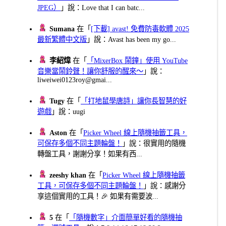
JPEG）
」說：Love that I can batc...
Sumana
在「
[下載] avast! 免費防毒軟體 2025
最新繁體中文版
」說：Avast has been my go...
李紹煒
在「
「MixerBox 鬧鐘」使用 YouTube
音樂當鬧鈴聲！讓你舒服的醒來～
」說：
liweiwei0123roy@gmai...
Tugy
在「
「打地鼠學唐詩」讓你長智慧的好
遊戲
」說：uugi
Aston
在「
Picker Wheel 線上隨機抽籤工具，
可保存多個不同主題輪盤！
」說：很實用的隨機
轉盤工具，謝謝分享！如果有西...
zeeshy khan
在「
Picker Wheel 線上隨機抽籤
工具，可保存多個不同主題輪盤！
」說：感謝分
享這個實用的工具！🎉 如果有需要波...
5
在「
「隨機數字」介面簡單好看的隨機抽