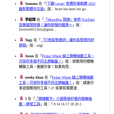
Sumana
在「
[下載] avast! 免費防毒軟體 2025
最新繁體中文版
」說：Avast has been my go...
李紹煒
在「
「MixerBox 鬧鐘」使用 YouTube
音樂當鬧鈴聲！讓你舒服的醒來～
」說：
liweiwei0123roy@gmai...
Tugy
在「
「打地鼠學唐詩」讓你長智慧的好
遊戲
」說：uugi
Aston
在「
Picker Wheel 線上隨機抽籤工具，
可保存多個不同主題輪盤！
」說：很實用的隨機
轉盤工具，謝謝分享！如果有西...
zeeshy khan
在「
Picker Wheel 線上隨機抽籤
工具，可保存多個不同主題輪盤！
」說：感謝分
享這個實用的工具！🎉 如果有需要波...
5
在「
「隨機數字」介面簡單好看的隨機抽
籤、選號工具
」說：7 8 14 16 17 18 20 2...