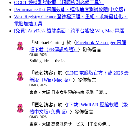
OCCT 燒機測試軟體（超頻檢測必備工具）
PerformanceTest 電腦效能、運作速度測試軟體(中文版)
Wise Registry Cleaner 登錄檔清理、重組、系統最佳化、
電腦加速工具
[免費] AnyDesk 遠端桌面：跨平台遙控 Win, Mac 電腦
「
Michael Carter
」於〈
Facebook Messenger 電腦
版下載（FB傳訊軟體）
〉發佈留言
08-06, 2026
Solid guide — the lo…
「
匿名訪客
」於〈
LINE 電腦版官方下載 2026 最
新版（Win+Mac 版）
〉發佈留言
08-03, 2026
東京・大阪 日本女生預約指南 認準 千夏…
「
匿名訪客
」於〈
[下載] WinRAR 壓縮軟體（繁
體中文版+免費版）
〉發佈留言
08-03, 2026
東京・大阪 高級派遣サービス 【千夏の伊…