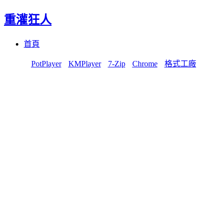
重灌狂人
Menu
Skip
首頁
to
content
PotPlayer
KMPlayer
7-Zip
Chrome
格式工廠