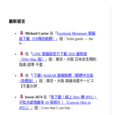
最新留言
Michael Carter
在「
Facebook Messenger 電腦
版下載（FB傳訊軟體）
」說：Solid guide — the
lo...
在「
LINE 電腦版官方下載 2026 最新版
（Win+Mac 版）
」說：東京・大阪 日本女生預約
指南 認準 千夏...
在「
[下載] WinRAR 壓縮軟體（繁體中文版
+免費版）
」說：東京・大阪 高級派遣サービス
【千夏の伊...
bowie 2674
在「
免下載！線上 Heic 轉 JPEG，
可批次處理最多 50 張照片！（Convert Heic to
JPEG）
」說：Love that I can batc...