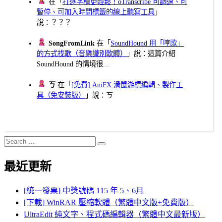
在「
打逐字稿更輕鬆！oTranscribe 可調速、可
暫停、可加入時間標籤的線上聽寫工具
」
說：？？？
SongFromLink
在「
SoundHound 用「哼歌」
的方式找歌（音樂識別軟體）
」說：這篇介紹
SoundHound 的情境很...
ㄎ
在「
[免費] AniFX 滑鼠游標編輯、製作工
具（免安裝版）
」說：ㄎ
Search
Search
for:
最近更新
[統一發票] 中獎號碼 115 年 5、6月
[下載] WinRAR 壓縮軟體（繁體中文版+免費版）
UltraEdit 純文字、程式碼編輯器（繁體中文最新版）