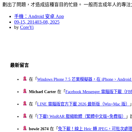
劃出了問題，才造成這種盲目的忙錄。 一般而言成年人的專注力平
手機：Android 安卓 App
Posted
09-15, 2014
03-08, 2025
on
by
CoreYi
最新留言
在「
Windows Phone 7.5 芒果模擬器，在 iPhone、Andr
Michael Carter
在「
Facebook Messenger 電腦版下載
在「
LINE 電腦版官方下載 2026 最新版（Win+Mac 版）
在「
[下載] WinRAR 壓縮軟體（繁體中文版+免費版）
」
bowie 2674
在「
免下載！線上 Heic 轉 JPEG，可批次處理最多 