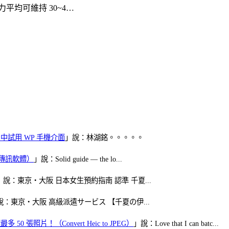
均可維持 30~4…
oid 中試用 WP 手機介面
」說：林湖銘。。。。。
（FB傳訊軟體）
」說：Solid guide — the lo...
」說：東京・大阪 日本女生預約指南 認準 千夏...
說：東京・大阪 高級派遣サービス 【千夏の伊...
50 張照片！（Convert Heic to JPEG）
」說：Love that I can batc...