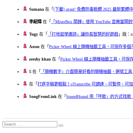
Sumana
在「
[下載] avast! 免費防毒軟體 2025 最新繁
李紹煒
在「
「MixerBox 鬧鐘」使用 YouTube 音樂
Tugy
在「
「打地鼠學唐詩」讓你長智慧的好遊戲
」說：uu
Aston
在「
Picker Wheel 線上隨機抽籤工具，可保存
zeeshy khan
在「
Picker Wheel 線上隨機抽籤工具，
5
在「
「隨機數字」介面簡單好看的隨機抽籤、選號工具
在「
打逐字稿更輕鬆！oTranscribe 可調速、可暫停
SongFromLink
在「
SoundHound 用「哼歌」的方式
Search
Search
for: