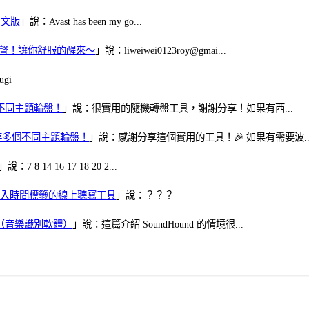
體中文版
」說：Avast has been my go...
當鬧鈴聲！讓你舒服的醒來～
」說：liweiwei0123roy@gmai...
gi
多個不同主題輪盤！
」說：很實用的隨機轉盤工具，謝謝分享！如果有西...
可保存多個不同主題輪盤！
」說：感謝分享這個實用的工具！🎉 如果有需要波..
」說：7 8 14 16 17 18 20 2...
、可加入時間標籤的線上聽寫工具
」說：？？？
找歌（音樂識別軟體）
」說：這篇介紹 SoundHound 的情境很...