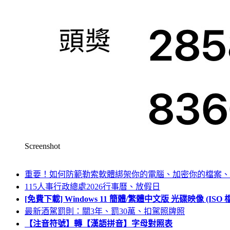
Screenshot
重要！如何防範勒索軟體綁架你的電腦、加密你的檔案、
115人事行政總處2026行事曆、放假日
[免費下載] Windows 11 簡體/繁體中文版 光碟映像 (IS
最新酒駕罰則：關3年、罰30萬、扣駕照牌照
【注音符號】轉【漢語拼音】字母對照表