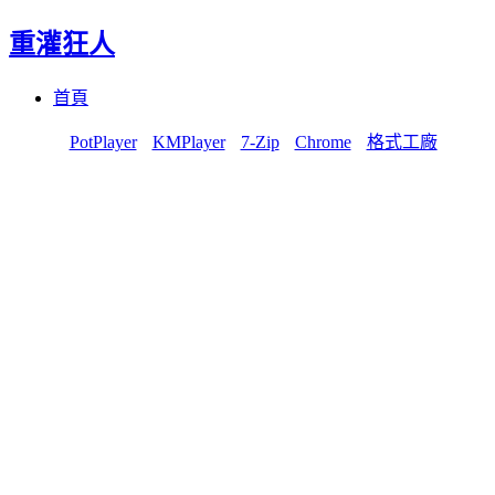
重灌狂人
Menu
Skip
首頁
to
content
PotPlayer
KMPlayer
7-Zip
Chrome
格式工廠