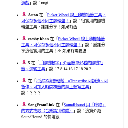
遊戲
」說：uugi
Aston
在「
Picker Wheel 線上隨機抽籤工具，
可保存多個不同主題輪盤！
」說：很實用的隨機
轉盤工具，謝謝分享！如果有西...
zeeshy khan
在「
Picker Wheel 線上隨機抽籤
工具，可保存多個不同主題輪盤！
」說：感謝分
享這個實用的工具！🎉 如果有需要波...
5
在「
「隨機數字」介面簡單好看的隨機抽
籤、選號工具
」說：7 8 14 16 17 18 20 2...
在「
打逐字稿更輕鬆！oTranscribe 可調速、可
暫停、可加入時間標籤的線上聽寫工具
」
說：？？？
SongFromLink
在「
SoundHound 用「哼歌」
的方式找歌（音樂識別軟體）
」說：這篇介紹
SoundHound 的情境很...