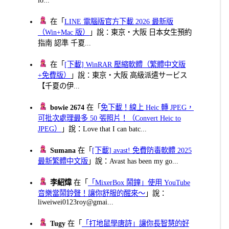
在「
LINE 電腦版官方下載 2026 最新版
（Win+Mac 版）
」說：東京・大阪 日本女生預約
指南 認準 千夏...
在「
[下載] WinRAR 壓縮軟體（繁體中文版
+免費版）
」說：東京・大阪 高級派遣サービス
【千夏の伊...
bowie 2674
在「
免下載！線上 Heic 轉 JPEG，
可批次處理最多 50 張照片！（Convert Heic to
JPEG）
」說：Love that I can batc...
Sumana
在「
[下載] avast! 免費防毒軟體 2025
最新繁體中文版
」說：Avast has been my go...
李紹煒
在「
「MixerBox 鬧鐘」使用 YouTube
音樂當鬧鈴聲！讓你舒服的醒來～
」說：
liweiwei0123roy@gmai...
Tugy
在「
「打地鼠學唐詩」讓你長智慧的好