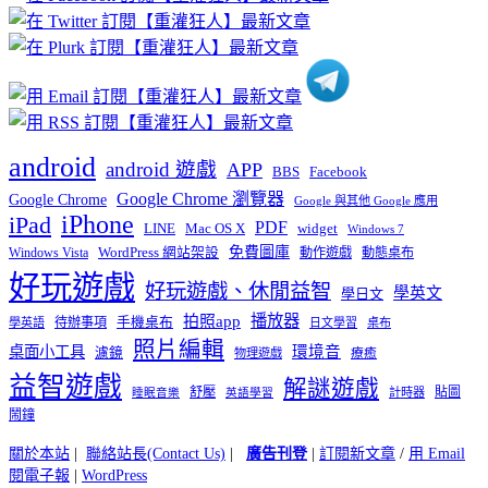
分
類
android
android 遊戲
APP
BBS
Facebook
Google Chrome 瀏覽器
Google Chrome
Google 與其他 Google 應用
iPhone
iPad
PDF
widget
LINE
Mac OS X
Windows 7
免費圖庫
Windows Vista
WordPress 網站架設
動作遊戲
動態桌布
好玩遊戲
好玩遊戲、休閒益智
學英文
學日文
播放器
拍照app
待辦事項
手機桌布
學英語
日文學習
桌布
照片編輯
桌面小工具
環境音
濾鏡
療癒
物理遊戲
益智遊戲
解謎遊戲
舒壓
貼圖
計時器
睡眠音樂
英語學習
鬧鐘
關於本站
|
聯絡站長(Contact Us)
|
廣告刊登
|
訂閱新文章
/
用 Email
閱電子報
|
WordPress