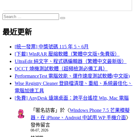
Search
Search
for:
最近更新
[統一發票] 中獎號碼 115 年 5、6月
[下載] WinRAR 壓縮軟體（繁體中文版+免費版）
UltraEdit 純文字、程式碼編輯器（繁體中文最新版）
OCCT 燒機測試軟體（超頻檢測必備工具）
PerformanceTest 電腦效能、運作速度測試軟體(中文版)
Wise Registry Cleaner 登錄檔清理、重組、系統最佳化、
電腦加速工具
[免費] AnyDesk 遠端桌面：跨平台遙控 Win, Mac 電腦
「
匿名訪客
」於〈
Windows Phone 7.5 芒果模擬
器，在 iPhone、Android 中試用 WP 手機介面
〉
發佈留言
08-07, 2026