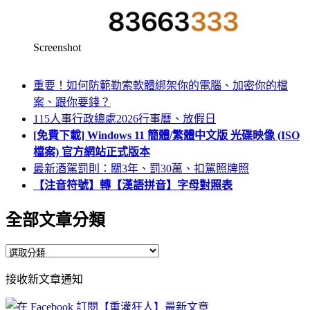
Screenshot
重要！如何防範勒索軟體綁架你的電腦、加密你的檔
案、跟你要錢？
115人事行政總處2026行事曆、放假日
[免費下載] Windows 11 簡體/繁體中文版 光碟映像 (ISO
檔案) 官方網站正式版本
最新酒駕罰則：關3年、罰30萬、扣駕照牌照
【注音符號】轉【漢語拼音】字母對照表
全部文章分類
全
部
接收新文章通知
文
章