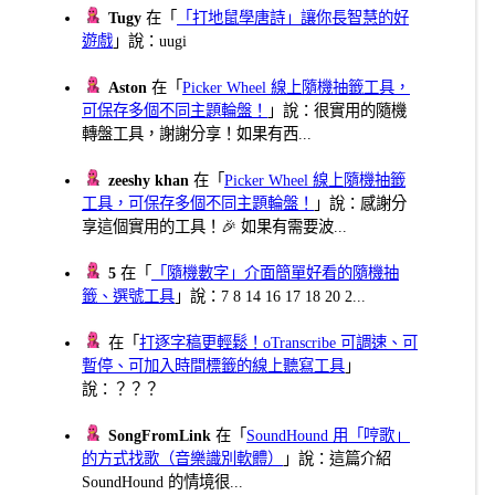
Tugy
在「
「打地鼠學唐詩」讓你長智慧的好
遊戲
」說：uugi
Aston
在「
Picker Wheel 線上隨機抽籤工具，
可保存多個不同主題輪盤！
」說：很實用的隨機
轉盤工具，謝謝分享！如果有西...
zeeshy khan
在「
Picker Wheel 線上隨機抽籤
工具，可保存多個不同主題輪盤！
」說：感謝分
享這個實用的工具！🎉 如果有需要波...
5
在「
「隨機數字」介面簡單好看的隨機抽
籤、選號工具
」說：7 8 14 16 17 18 20 2...
在「
打逐字稿更輕鬆！oTranscribe 可調速、可
暫停、可加入時間標籤的線上聽寫工具
」
說：？？？
SongFromLink
在「
SoundHound 用「哼歌」
的方式找歌（音樂識別軟體）
」說：這篇介紹
SoundHound 的情境很...