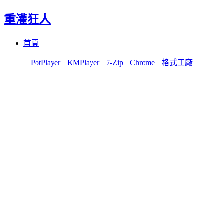
重灌狂人
Menu
Skip
首頁
to
content
PotPlayer
KMPlayer
7-Zip
Chrome
格式工廠