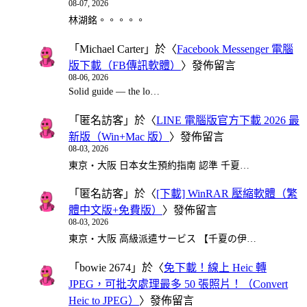
08-07, 2026
林湖銘。。。。。
「
Michael Carter
」於〈
Facebook Messenger 電腦
版下載（FB傳訊軟體）
〉發佈留言
08-06, 2026
Solid guide — the lo…
「
匿名訪客
」於〈
LINE 電腦版官方下載 2026 最
新版（Win+Mac 版）
〉發佈留言
08-03, 2026
東京・大阪 日本女生預約指南 認準 千夏…
「
匿名訪客
」於〈
[下載] WinRAR 壓縮軟體（繁
體中文版+免費版）
〉發佈留言
08-03, 2026
東京・大阪 高級派遣サービス 【千夏の伊…
「
bowie 2674
」於〈
免下載！線上 Heic 轉
JPEG，可批次處理最多 50 張照片！（Convert
Heic to JPEG）
〉發佈留言