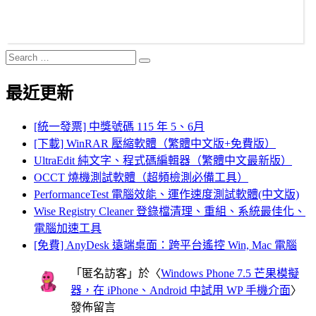
Search
Search
for:
最近更新
[統一發票] 中獎號碼 115 年 5、6月
[下載] WinRAR 壓縮軟體（繁體中文版+免費版）
UltraEdit 純文字、程式碼編輯器（繁體中文最新版）
OCCT 燒機測試軟體（超頻檢測必備工具）
PerformanceTest 電腦效能、運作速度測試軟體(中文版)
Wise Registry Cleaner 登錄檔清理、重組、系統最佳化、
電腦加速工具
[免費] AnyDesk 遠端桌面：跨平台遙控 Win, Mac 電腦
「
匿名訪客
」於〈
Windows Phone 7.5 芒果模擬
器，在 iPhone、Android 中試用 WP 手機介面
〉
發佈留言