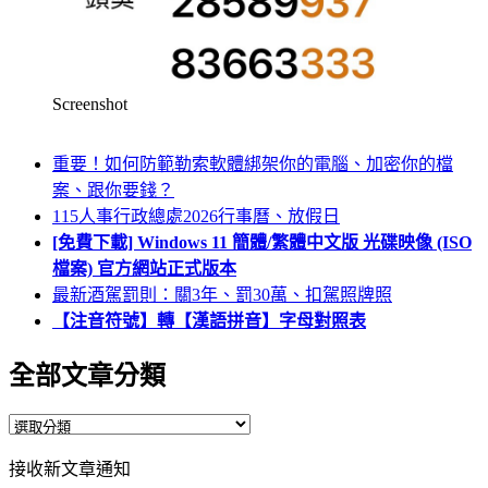
Screenshot
重要！如何防範勒索軟體綁架你的電腦、加密你的檔
案、跟你要錢？
115人事行政總處2026行事曆、放假日
[免費下載] Windows 11 簡體/繁體中文版 光碟映像 (ISO
檔案) 官方網站正式版本
最新酒駕罰則：關3年、罰30萬、扣駕照牌照
【注音符號】轉【漢語拼音】字母對照表
全部文章分類
全
部
接收新文章通知
文