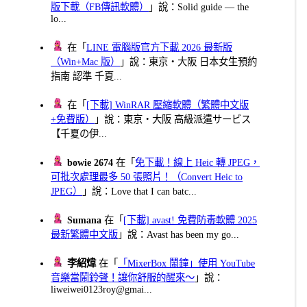
版下載（FB傳訊軟體）
」說：Solid guide — the
lo...
在「
LINE 電腦版官方下載 2026 最新版
（Win+Mac 版）
」說：東京・大阪 日本女生預約
指南 認準 千夏...
在「
[下載] WinRAR 壓縮軟體（繁體中文版
+免費版）
」說：東京・大阪 高級派遣サービス
【千夏の伊...
bowie 2674
在「
免下載！線上 Heic 轉 JPEG，
可批次處理最多 50 張照片！（Convert Heic to
JPEG）
」說：Love that I can batc...
Sumana
在「
[下載] avast! 免費防毒軟體 2025
最新繁體中文版
」說：Avast has been my go...
李紹煒
在「
「MixerBox 鬧鐘」使用 YouTube
音樂當鬧鈴聲！讓你舒服的醒來～
」說：
liweiwei0123roy@gmai...