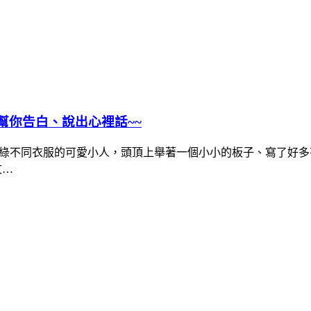
舉牌幫你告白、說出心裡話~~
著花花綠綠不同衣服的可愛小人，頭頂上舉著一個小小的板子、寫了
文…