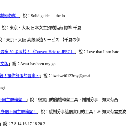
（FB傳訊軟體）
」說：Solid guide — the lo...
」說：東京・大阪 日本女生預約指南 認準 千夏...
說：東京・大阪 高級派遣サービス 【千夏の伊...
50 張照片！（Convert Heic to JPEG）
」說：Love that I can batc...
體中文版
」說：Avast has been my go...
當鬧鈴聲！讓你舒服的醒來～
」說：liweiwei0123roy@gmai...
gi
多個不同主題輪盤！
」說：很實用的隨機轉盤工具，謝謝分享！如果有西...
可保存多個不同主題輪盤！
」說：感謝分享這個實用的工具！🎉 如果有需要波..
」說：7 8 14 16 17 18 20 2...