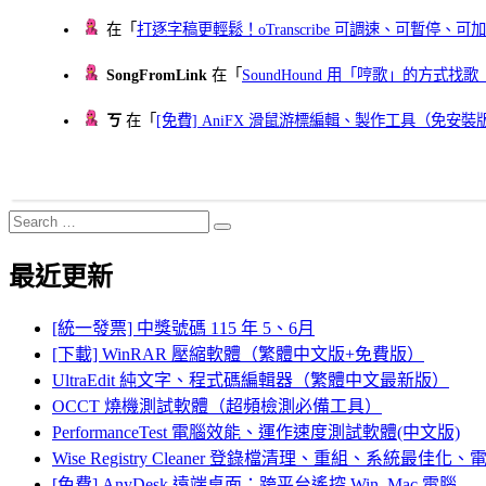
在「
打逐字稿更輕鬆！oTranscribe 可調速、可暫停
SongFromLink
在「
SoundHound 用「哼歌」的方式
ㄎ
在「
[免費] AniFX 滑鼠游標編輯、製作工具（免安裝
Search
Search
for:
最近更新
[統一發票] 中獎號碼 115 年 5、6月
[下載] WinRAR 壓縮軟體（繁體中文版+免費版）
UltraEdit 純文字、程式碼編輯器（繁體中文最新版）
OCCT 燒機測試軟體（超頻檢測必備工具）
PerformanceTest 電腦效能、運作速度測試軟體(中文版)
Wise Registry Cleaner 登錄檔清理、重組、系統最佳
[免費] AnyDesk 遠端桌面：跨平台遙控 Win, Mac 電腦