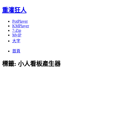
重灌狂人
PotPlayer
KMPlayer
7-Zip
MyIP
大字
Menu
Skip
首頁
to
content
標籤:
小人看板產生器