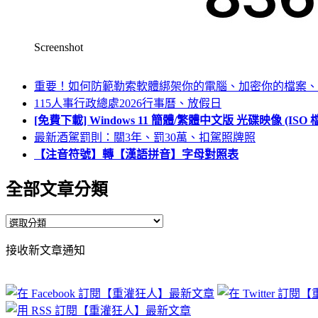
Screenshot
重要！如何防範勒索軟體綁架你的電腦、加密你的檔案、
115人事行政總處2026行事曆、放假日
[免費下載] Windows 11 簡體/繁體中文版 光碟映像 (IS
最新酒駕罰則：關3年、罰30萬、扣駕照牌照
【注音符號】轉【漢語拼音】字母對照表
全部文章分類
全
部
接收新文章通知
文
章
分
類