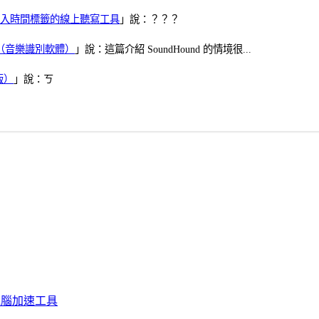
、可加入時間標籤的線上聽寫工具
」說：？？？
找歌（音樂識別軟體）
」說：這篇介紹 SoundHound 的情境很...
版）
」說：ㄎ
化、電腦加速工具