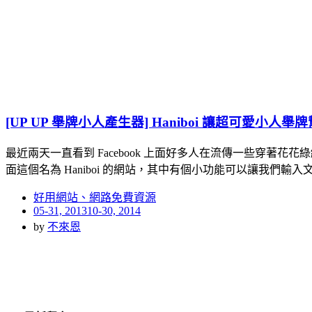
[UP UP 舉牌小人產生器] Haniboi 讓超可愛小人
最近兩天一直看到 Facebook 上面好多人在流傳一些穿
面這個名為 Haniboi 的網站，其中有個小功能可以讓我們輸入
好用網站、網路免費資源
Posted
05-31, 2013
10-30, 2014
on
by
不來恩