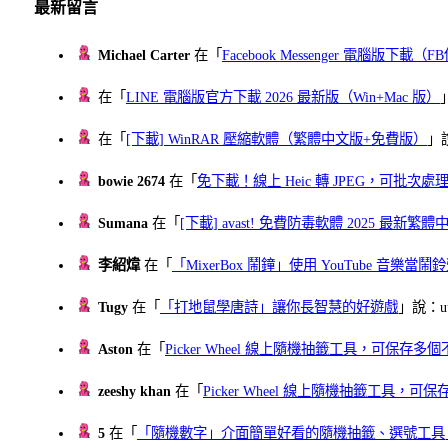
最新留言
Michael Carter
在「
Facebook Messenger 電腦版下載
在「
LINE 電腦版官方下載 2026 最新版（Win+Mac 版）
在「
[下載] WinRAR 壓縮軟體（繁體中文版+免費版）
」
bowie 2674
在「
免下載！線上 Heic 轉 JPEG，可批次處理最多 
Sumana
在「
[下載] avast! 免費防毒軟體 2025 最新繁
李紹煒
在「
「MixerBox 鬧鐘」使用 YouTube 音樂
Tugy
在「
「打地鼠學唐詩」讓你長智慧的好遊戲
」說：uu
Aston
在「
Picker Wheel 線上隨機抽籤工具，可保存
zeeshy khan
在「
Picker Wheel 線上隨機抽籤工具，
5
在「
「隨機數字」介面簡單好看的隨機抽籤、選號工具