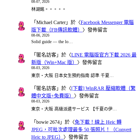
08-07, 2026
林湖銘。。。。。
「
Michael Carter
」於〈
Facebook Messenger 電腦
版下載（FB傳訊軟體）
〉發佈留言
08-06, 2026
Solid guide — the lo…
「
匿名訪客
」於〈
LINE 電腦版官方下載 2026 最
新版（Win+Mac 版）
〉發佈留言
08-03, 2026
東京・大阪 日本女生預約指南 認準 千夏…
「
匿名訪客
」於〈
[下載] WinRAR 壓縮軟體（繁
體中文版+免費版）
〉發佈留言
08-03, 2026
東京・大阪 高級派遣サービス 【千夏の伊…
「
bowie 2674
」於〈
免下載！線上 Heic 轉
JPEG，可批次處理最多 50 張照片！（Convert
Heic to JPEG）
〉發佈留言