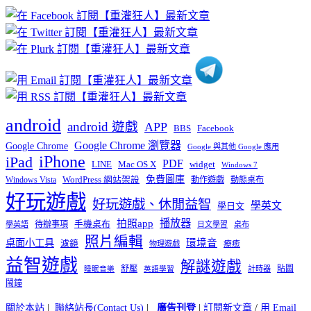
章
分
類
android
android 遊戲
APP
BBS
Facebook
Google Chrome 瀏覽器
Google Chrome
Google 與其他 Google 應用
iPhone
iPad
PDF
widget
LINE
Mac OS X
Windows 7
免費圖庫
Windows Vista
WordPress 網站架設
動作遊戲
動態桌布
好玩遊戲
好玩遊戲、休閒益智
學英文
學日文
播放器
拍照app
待辦事項
手機桌布
學英語
日文學習
桌布
照片編輯
桌面小工具
環境音
濾鏡
療癒
物理遊戲
益智遊戲
解謎遊戲
舒壓
貼圖
計時器
睡眠音樂
英語學習
鬧鐘
關於本站
|
聯絡站長(Contact Us)
|
廣告刊登
|
訂閱新文章
/
用 Email