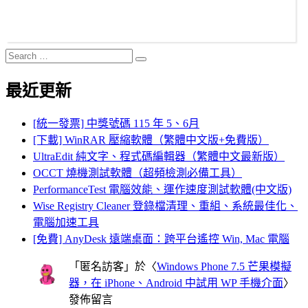
Search
Search
for:
最近更新
[統一發票] 中獎號碼 115 年 5、6月
[下載] WinRAR 壓縮軟體（繁體中文版+免費版）
UltraEdit 純文字、程式碼編輯器（繁體中文最新版）
OCCT 燒機測試軟體（超頻檢測必備工具）
PerformanceTest 電腦效能、運作速度測試軟體(中文版)
Wise Registry Cleaner 登錄檔清理、重組、系統最佳化、
電腦加速工具
[免費] AnyDesk 遠端桌面：跨平台遙控 Win, Mac 電腦
「
匿名訪客
」於〈
Windows Phone 7.5 芒果模擬
器，在 iPhone、Android 中試用 WP 手機介面
〉
發佈留言