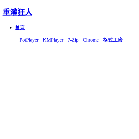
重灌狂人
Menu
Skip
首頁
to
content
PotPlayer
KMPlayer
7-Zip
Chrome
格式工廠