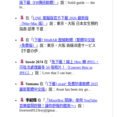
版下載（FB傳訊軟體）
」說：Solid guide — the
lo...
在「
LINE 電腦版官方下載 2026 最新版
（Win+Mac 版）
」說：東京・大阪 日本女生預約
指南 認準 千夏...
在「
[下載] WinRAR 壓縮軟體（繁體中文版
+免費版）
」說：東京・大阪 高級派遣サービス
【千夏の伊...
bowie 2674
在「
免下載！線上 Heic 轉 JPEG，
可批次處理最多 50 張照片！（Convert Heic to
JPEG）
」說：Love that I can batc...
Sumana
在「
[下載] avast! 免費防毒軟體 2025
最新繁體中文版
」說：Avast has been my go...
李紹煒
在「
「MixerBox 鬧鐘」使用 YouTube
音樂當鬧鈴聲！讓你舒服的醒來～
」說：
liweiwei0123roy@gmai...