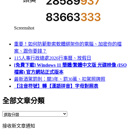
Screenshot
重要！如何防範勒索軟體綁架你的電腦、加密你的檔
案、跟你要錢？
115人事行政總處2026行事曆、放假日
[免費下載] Windows 11 簡體/繁體中文版 光碟映像 (ISO
檔案) 官方網站正式版本
最新酒駕罰則：關3年、罰30萬、扣駕照牌照
【注音符號】轉【漢語拼音】字母對照表
全部文章分類
全
部
接收新文章通知
文