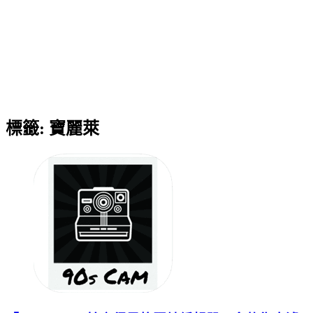
標籤:
寶麗萊