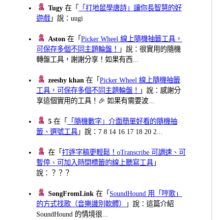
Tugy
在「
「打地鼠學唐詩」讓你長智慧的好
遊戲
」說：uugi
Aston
在「
Picker Wheel 線上隨機抽籤工具，
可保存多個不同主題輪盤！
」說：很實用的隨機
轉盤工具，謝謝分享！如果有西...
zeeshy khan
在「
Picker Wheel 線上隨機抽籤
工具，可保存多個不同主題輪盤！
」說：感謝分
享這個實用的工具！🎉 如果有需要波...
5
在「
「隨機數字」介面簡單好看的隨機抽
籤、選號工具
」說：7 8 14 16 17 18 20 2...
在「
打逐字稿更輕鬆！oTranscribe 可調速、可
暫停、可加入時間標籤的線上聽寫工具
」
說：？？？
SongFromLink
在「
SoundHound 用「哼歌」
的方式找歌（音樂識別軟體）
」說：這篇介紹
SoundHound 的情境很...