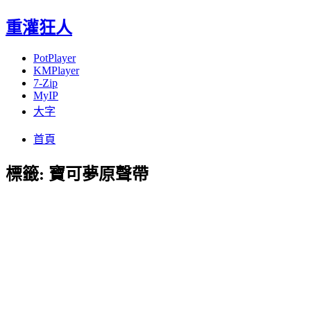
重灌狂人
PotPlayer
KMPlayer
7-Zip
MyIP
大字
Menu
Skip
首頁
to
content
標籤:
寶可夢原聲帶