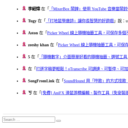
李紹煒
在「
「MixerBox 鬧鐘」使用 YouTube 音樂
Tugy
在「
「打地鼠學唐詩」讓你長智慧的好遊戲
」說：uu
Aston
在「
Picker Wheel 線上隨機抽籤工具，可保存
zeeshy khan
在「
Picker Wheel 線上隨機抽籤工具，
5
在「
「隨機數字」介面簡單好看的隨機抽籤、選號工具
在「
打逐字稿更輕鬆！oTranscribe 可調速、可暫停
SongFromLink
在「
SoundHound 用「哼歌」的方式
ㄎ
在「
[免費] AniFX 滑鼠游標編輯、製作工具（免安裝
Search
Search
for: