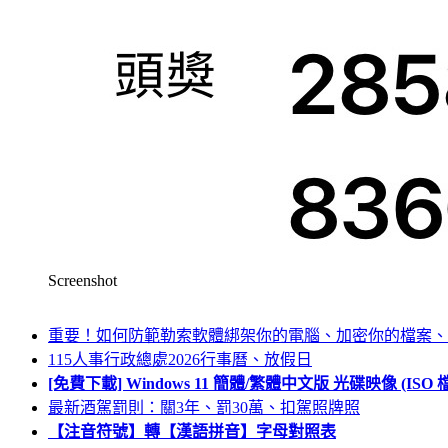
Screenshot
重要！如何防範勒索軟體綁架你的電腦、加密你的檔案、
115人事行政總處2026行事曆、放假日
[免費下載] Windows 11 簡體/繁體中文版 光碟映像 (IS
最新酒駕罰則：關3年、罰30萬、扣駕照牌照
【注音符號】轉【漢語拼音】字母對照表