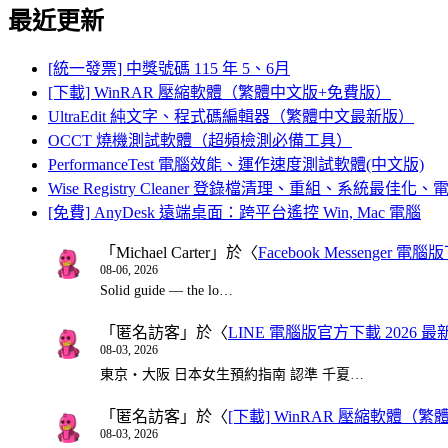
最近更新
[統一發票] 中獎號碼 115 年 5、6月
[下載] WinRAR 壓縮軟體（繁體中文版+免費版）
UltraEdit 純文字、程式碼編輯器（繁體中文最新版）
OCCT 燒機測試軟體（超頻檢測必備工具）
PerformanceTest 電腦效能、運作速度測試軟體(中文版)
Wise Registry Cleaner 登錄檔清理、重組、系統最佳
[免費] AnyDesk 遠端桌面：跨平台遙控 Win, Mac 電腦
「
Michael Carter
」於〈
Facebook Messenger
08-06, 2026
Solid guide — the lo…
「
匿名訪客
」於〈
LINE 電腦版官方下載 2026 最
08-03, 2026
東京・大阪 日本女生預約指南 認準 千夏…
「
匿名訪客
」於〈
[下載] WinRAR 壓縮軟體（
08-03, 2026