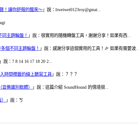
當鬧鈴聲！讓你舒服的醒來～
」說：liweiwei0123roy@gmai...
gi
多個不同主題輪盤！
」說：很實用的隨機轉盤工具，謝謝分享！如果有西...
可保存多個不同主題輪盤！
」說：感謝分享這個實用的工具！🎉 如果有需要波..
」說：7 8 14 16 17 18 20 2...
、可加入時間標籤的線上聽寫工具
」說：？？？
找歌（音樂識別軟體）
」說：這篇介紹 SoundHound 的情境很...
版）
」說：ㄎ