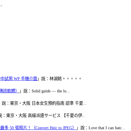
…
oid 中試用 WP 手機介面
」說：林湖銘。。。。。
（FB傳訊軟體）
」說：Solid guide — the lo...
」說：東京・大阪 日本女生預約指南 認準 千夏...
說：東京・大阪 高級派遣サービス 【千夏の伊...
50 張照片！（Convert Heic to JPEG）
」說：Love that I can batc...