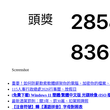
Screenshot
重要！如何防範勒索軟體綁架你的電腦、加密你的檔案、
115人事行政總處2026行事曆、放假日
[免費下載] Windows 11 簡體/繁體中文版 光碟映像 (IS
最新酒駕罰則：關3年、罰30萬、扣駕照牌照
【注音符號】轉【漢語拼音】字母對照表