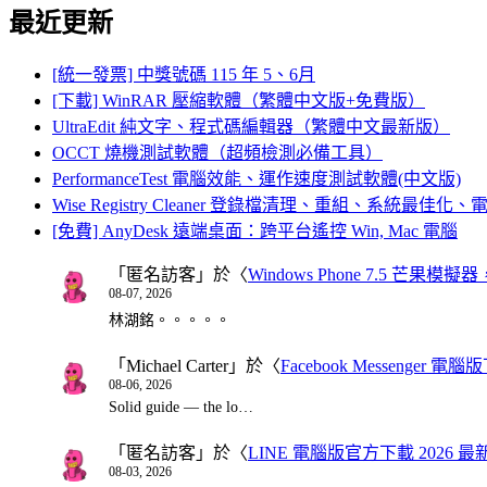
最近更新
[統一發票] 中獎號碼 115 年 5、6月
[下載] WinRAR 壓縮軟體（繁體中文版+免費版）
UltraEdit 純文字、程式碼編輯器（繁體中文最新版）
OCCT 燒機測試軟體（超頻檢測必備工具）
PerformanceTest 電腦效能、運作速度測試軟體(中文版)
Wise Registry Cleaner 登錄檔清理、重組、系統最佳
[免費] AnyDesk 遠端桌面：跨平台遙控 Win, Mac 電腦
「
匿名訪客
」於〈
Windows Phone 7.5 芒果模擬
08-07, 2026
林湖銘。。。。。
「
Michael Carter
」於〈
Facebook Messenger
08-06, 2026
Solid guide — the lo…
「
匿名訪客
」於〈
LINE 電腦版官方下載 2026 最
08-03, 2026