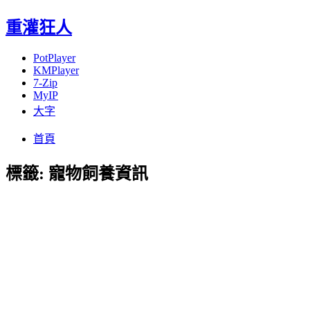
重灌狂人
PotPlayer
KMPlayer
7-Zip
MyIP
大字
Menu
Skip
首頁
to
content
標籤:
寵物飼養資訊