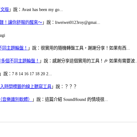
體中文版
」說：Avast has been my go...
當鬧鈴聲！讓你舒服的醒來～
」說：liweiwei0123roy@gmai...
gi
多個不同主題輪盤！
」說：很實用的隨機轉盤工具，謝謝分享！如果有西...
可保存多個不同主題輪盤！
」說：感謝分享這個實用的工具！🎉 如果有需要波..
」說：7 8 14 16 17 18 20 2...
、可加入時間標籤的線上聽寫工具
」說：？？？
找歌（音樂識別軟體）
」說：這篇介紹 SoundHound 的情境很...