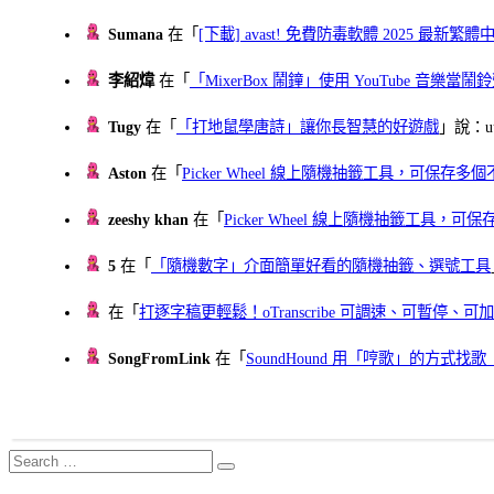
Sumana
在「
[下載] avast! 免費防毒軟體 2025 最新繁
李紹煒
在「
「MixerBox 鬧鐘」使用 YouTube 音樂
Tugy
在「
「打地鼠學唐詩」讓你長智慧的好遊戲
」說：uu
Aston
在「
Picker Wheel 線上隨機抽籤工具，可保存
zeeshy khan
在「
Picker Wheel 線上隨機抽籤工具，
5
在「
「隨機數字」介面簡單好看的隨機抽籤、選號工具
在「
打逐字稿更輕鬆！oTranscribe 可調速、可暫停
SongFromLink
在「
SoundHound 用「哼歌」的方式
Search
Search
for: