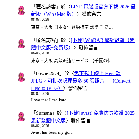
「
匿名訪客
」於〈
LINE 電腦版官方下載 2026 最
新版（Win+Mac 版）
〉發佈留言
08-03, 2026
東京・大阪 日本女生預約指南 認準 千夏…
「
匿名訪客
」於〈
[下載] WinRAR 壓縮軟體（繁
體中文版+免費版）
〉發佈留言
08-03, 2026
東京・大阪 高級派遣サービス 【千夏の伊…
「
bowie 2674
」於〈
免下載！線上 Heic 轉
JPEG，可批次處理最多 50 張照片！（Convert
Heic to JPEG）
〉發佈留言
08-02, 2026
Love that I can batc…
「
Sumana
」於〈
[下載] avast! 免費防毒軟體 2025
最新繁體中文版
〉發佈留言
08-02, 2026
Avast has been my go…