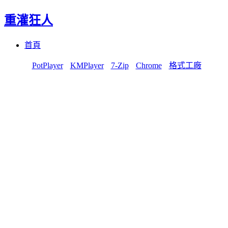
重灌狂人
Menu
Skip
首頁
to
content
PotPlayer
KMPlayer
7-Zip
Chrome
格式工廠