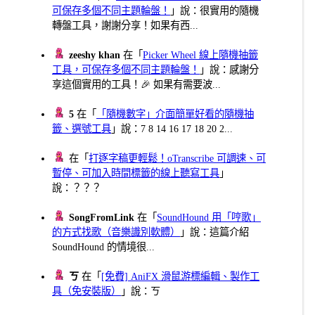
可保存多個不同主題輪盤！
」說：很實用的隨機
轉盤工具，謝謝分享！如果有西...
zeeshy khan
在「
Picker Wheel 線上隨機抽籤
工具，可保存多個不同主題輪盤！
」說：感謝分
享這個實用的工具！🎉 如果有需要波...
5
在「
「隨機數字」介面簡單好看的隨機抽
籤、選號工具
」說：7 8 14 16 17 18 20 2...
在「
打逐字稿更輕鬆！oTranscribe 可調速、可
暫停、可加入時間標籤的線上聽寫工具
」
說：？？？
SongFromLink
在「
SoundHound 用「哼歌」
的方式找歌（音樂識別軟體）
」說：這篇介紹
SoundHound 的情境很...
ㄎ
在「
[免費] AniFX 滑鼠游標編輯、製作工
具（免安裝版）
」說：ㄎ