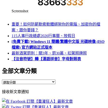
Screenshot
重要！如何防範勒索軟體綁架你的電腦、加密你的檔
案、跟你要錢？
115人事行政總處2026行事曆、放假日
[免費下載] Windows 11 簡體/繁體中文版 光碟映像 (ISO
檔案) 官方網站正式版本
最新酒駕罰則：關3年、罰30萬、扣駕照牌照
【注音符號】轉【漢語拼音】字母對照表
全部文章分類
全
部
接收新文章通知
文
章
分