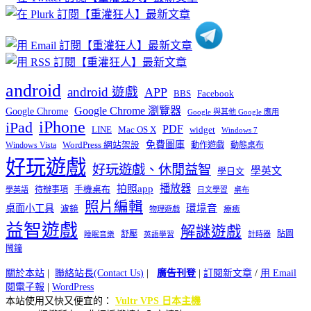
類
android
android 遊戲
APP
BBS
Facebook
Google Chrome 瀏覽器
Google Chrome
Google 與其他 Google 應用
iPhone
iPad
PDF
widget
LINE
Mac OS X
Windows 7
免費圖庫
Windows Vista
WordPress 網站架設
動作遊戲
動態桌布
好玩遊戲
好玩遊戲、休閒益智
學英文
學日文
播放器
拍照app
待辦事項
手機桌布
學英語
日文學習
桌布
照片編輯
桌面小工具
環境音
濾鏡
療癒
物理遊戲
益智遊戲
解謎遊戲
舒壓
貼圖
計時器
睡眠音樂
英語學習
鬧鐘
關於本站
|
聯絡站長(Contact Us)
|
廣告刊登
|
訂閱新文章
/
用 Email
閱電子報
|
WordPress
本站使用又快又便宜的：
Vultr VPS 日本主機