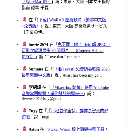
（Win+Mac 版）
」說：東京・大阪 日本女生預約
指南 認準 千夏...
在「
[下載] WinRAR 壓縮軟體（繁體中文版
+免費版）
」說：東京・大阪 高級派遣サービス
【千夏の伊...
bowie 2674
在「
免下載！線上 Heic 轉 JPEG，
可批次處理最多 50 張照片！（Convert Heic to
JPEG）
」說：Love that I can batc...
Sumana
在「
[下載] avast! 免費防毒軟體 2025
最新繁體中文版
」說：Avast has been my go...
李紹煒
在「
「MixerBox 鬧鐘」使用 YouTube
音樂當鬧鈴聲！讓你舒服的醒來～
」說：
liweiwei0123roy@gmai...
Tugy
在「
「打地鼠學唐詩」讓你長智慧的好
遊戲
」說：uugi
Aston
在「
Picker Wheel 線上隨機抽籤工具，