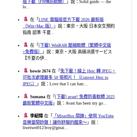
版下載（FB傳訊軟體）
」說：Solid guide — the
lo...
在「
LINE 電腦版官方下載 2026 最新版
（Win+Mac 版）
」說：東京・大阪 日本女生預約
指南 認準 千夏...
在「
[下載] WinRAR 壓縮軟體（繁體中文版
+免費版）
」說：東京・大阪 高級派遣サービス
【千夏の伊...
bowie 2674
在「
免下載！線上 Heic 轉 JPEG，
可批次處理最多 50 張照片！（Convert Heic to
JPEG）
」說：Love that I can batc...
Sumana
在「
[下載] avast! 免費防毒軟體 2025
最新繁體中文版
」說：Avast has been my go...
李紹煒
在「
「MixerBox 鬧鐘」使用 YouTube
音樂當鬧鈴聲！讓你舒服的醒來～
」說：
liweiwei0123roy@gmai...