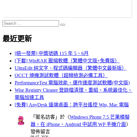
Search
Search
for:
最近更新
[統一發票] 中獎號碼 115 年 5、6月
[下載] WinRAR 壓縮軟體（繁體中文版+免費版）
UltraEdit 純文字、程式碼編輯器（繁體中文最新版）
OCCT 燒機測試軟體（超頻檢測必備工具）
PerformanceTest 電腦效能、運作速度測試軟體(中文版)
Wise Registry Cleaner 登錄檔清理、重組、系統最佳化、
電腦加速工具
[免費] AnyDesk 遠端桌面：跨平台遙控 Win, Mac 電腦
「
匿名訪客
」於〈
Windows Phone 7.5 芒果模擬
器，在 iPhone、Android 中試用 WP 手機介面
〉
發佈留言