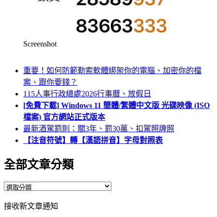
Screenshot
重要！如何防範勒索軟體綁架你的電腦、加密你的檔
案、跟你要錢？
115人事行政總處2026行事曆、放假日
[免費下載] Windows 11 簡體/繁體中文版 光碟映像 (ISO
檔案) 官方網站正式版本
最新酒駕罰則：關3年、罰30萬、扣駕照牌照
【注音符號】轉【漢語拼音】字母對照表
全部文章分類
全
部
接收新文章通知
文