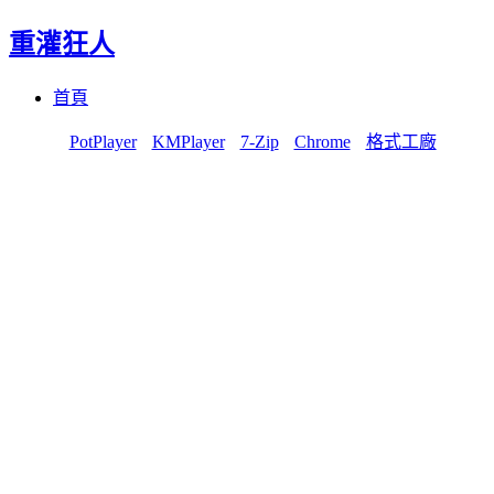
重灌狂人
Menu
Skip
首頁
to
content
PotPlayer
KMPlayer
7-Zip
Chrome
格式工廠