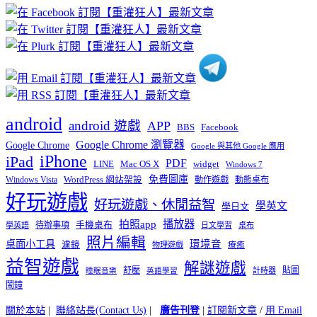
章
分
類
android
android 遊戲
APP
BBS
Facebook
Google Chrome 瀏覽器
Google Chrome
Google 與其他 Google 應用
iPhone
iPad
PDF
widget
LINE
Mac OS X
Windows 7
免費圖庫
Windows Vista
WordPress 網站架設
動作遊戲
動態桌布
好玩遊戲
好玩遊戲、休閒益智
學英文
學日文
播放器
拍照app
待辦事項
手機桌布
學英語
日文學習
桌布
照片編輯
桌面小工具
環境音
濾鏡
療癒
物理遊戲
益智遊戲
解謎遊戲
舒壓
貼圖
計時器
睡眠音樂
英語學習
鬧鐘
關於本站
|
聯絡站長(Contact Us)
|
廣告刊登
|
訂閱新文章
/
用 Email