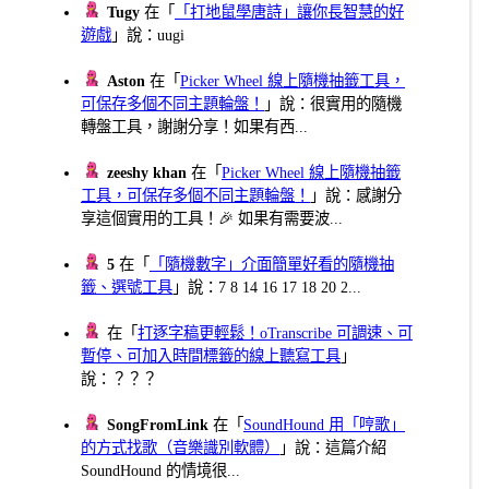
Tugy
在「
「打地鼠學唐詩」讓你長智慧的好
遊戲
」說：uugi
Aston
在「
Picker Wheel 線上隨機抽籤工具，
可保存多個不同主題輪盤！
」說：很實用的隨機
轉盤工具，謝謝分享！如果有西...
zeeshy khan
在「
Picker Wheel 線上隨機抽籤
工具，可保存多個不同主題輪盤！
」說：感謝分
享這個實用的工具！🎉 如果有需要波...
5
在「
「隨機數字」介面簡單好看的隨機抽
籤、選號工具
」說：7 8 14 16 17 18 20 2...
在「
打逐字稿更輕鬆！oTranscribe 可調速、可
暫停、可加入時間標籤的線上聽寫工具
」
說：？？？
SongFromLink
在「
SoundHound 用「哼歌」
的方式找歌（音樂識別軟體）
」說：這篇介紹
SoundHound 的情境很...