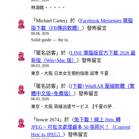
08-07, 2026
林湖銘。。。。。
「
Michael Carter
」於〈
Facebook Messenger 電腦
版下載（FB傳訊軟體）
〉發佈留言
08-06, 2026
Solid guide — the lo…
「
匿名訪客
」於〈
LINE 電腦版官方下載 2026 最
新版（Win+Mac 版）
〉發佈留言
08-03, 2026
東京・大阪 日本女生預約指南 認準 千夏…
「
匿名訪客
」於〈
[下載] WinRAR 壓縮軟體（繁
體中文版+免費版）
〉發佈留言
08-03, 2026
東京・大阪 高級派遣サービス 【千夏の伊…
「
bowie 2674
」於〈
免下載！線上 Heic 轉
JPEG，可批次處理最多 50 張照片！（Convert
Heic to JPEG）
〉發佈留言