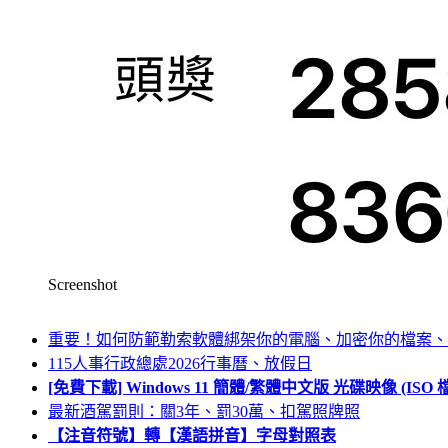
Screenshot
重要！如何防範勒索軟體綁架你的電腦、加密你的檔案、
115人事行政總處2026行事曆、放假日
[免費下載] Windows 11 簡體/繁體中文版 光碟映像 (IS
最新酒駕罰則：關3年、罰30萬、扣駕照牌照
【注音符號】轉【漢語拼音】字母對照表