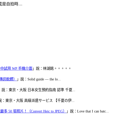
或是自拍時…
oid 中試用 WP 手機介面
」說：林湖銘。。。。。
（FB傳訊軟體）
」說：Solid guide — the lo...
」說：東京・大阪 日本女生預約指南 認準 千夏...
說：東京・大阪 高級派遣サービス 【千夏の伊...
50 張照片！（Convert Heic to JPEG）
」說：Love that I can batc...