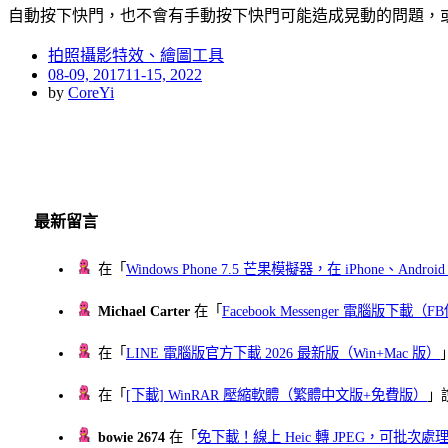
自動按下快門，也不會有手動按下快門可能造成晃動的問題，
拍照攝影特效、繪圖工具
Posted
08-09, 2017
11-15, 2022
on
by
CoreYi
最新留言
在「
Windows Phone 7.5 芒果模擬器，在 iPhone、Andr
Michael Carter
在「
Facebook Messenger 電腦版下載
在「
LINE 電腦版官方下載 2026 最新版（Win+Mac 版）
在「
[下載] WinRAR 壓縮軟體（繁體中文版+免費版）
」
bowie 2674
在「
免下載！線上 Heic 轉 JPEG，可批次處理最多 