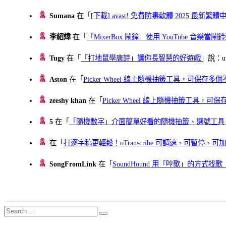
Sumana
在「
[下載] avast! 免費防毒軟體 2025 最新繁
李紹煒
在「
「MixerBox 鬧鐘」使用 YouTube 音樂
Tugy
在「
「打地鼠學唐詩」讓你長智慧的好遊戲
」說：uu
Aston
在「
Picker Wheel 線上隨機抽籤工具，可保存
zeeshy khan
在「
Picker Wheel 線上隨機抽籤工具，
5
在「
「隨機數字」介面簡單好看的隨機抽籤、選號工具
在「
打逐字稿更輕鬆！oTranscribe 可調速、可暫停
SongFromLink
在「
SoundHound 用「哼歌」的方式
Search
Search
for: