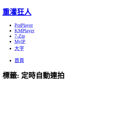
重灌狂人
PotPlayer
KMPlayer
7-Zip
MyIP
大字
Menu
Skip
首頁
to
content
標籤:
定時自動連拍