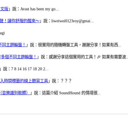
體中文版
」說：Avast has been my go...
當鬧鈴聲！讓你舒服的醒來～
」說：liweiwei0123roy@gmai...
gi
多個不同主題輪盤！
」說：很實用的隨機轉盤工具，謝謝分享！如果有西...
可保存多個不同主題輪盤！
」說：感謝分享這個實用的工具！🎉 如果有需要波..
」說：7 8 14 16 17 18 20 2...
、可加入時間標籤的線上聽寫工具
」說：？？？
找歌（音樂識別軟體）
」說：這篇介紹 SoundHound 的情境很...