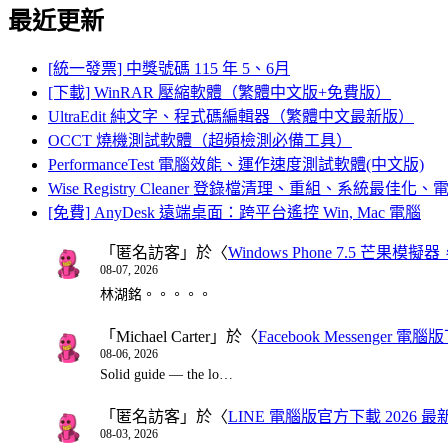
最近更新
[統一發票] 中獎號碼 115 年 5、6月
[下載] WinRAR 壓縮軟體（繁體中文版+免費版）
UltraEdit 純文字、程式碼編輯器（繁體中文最新版）
OCCT 燒機測試軟體（超頻檢測必備工具）
PerformanceTest 電腦效能、運作速度測試軟體(中文版)
Wise Registry Cleaner 登錄檔清理、重組、系統最佳
[免費] AnyDesk 遠端桌面：跨平台遙控 Win, Mac 電腦
「
匿名訪客
」於〈
Windows Phone 7.5 芒果模擬
08-07, 2026
林湖銘。。。。。
「
Michael Carter
」於〈
Facebook Messenger
08-06, 2026
Solid guide — the lo…
「
匿名訪客
」於〈
LINE 電腦版官方下載 2026 最
08-03, 2026