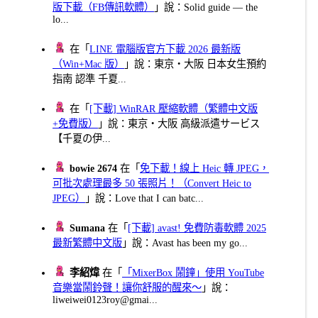
版下載（FB傳訊軟體）
」說：Solid guide — the
lo...
在「
LINE 電腦版官方下載 2026 最新版
（Win+Mac 版）
」說：東京・大阪 日本女生預約
指南 認準 千夏...
在「
[下載] WinRAR 壓縮軟體（繁體中文版
+免費版）
」說：東京・大阪 高級派遣サービス
【千夏の伊...
bowie 2674
在「
免下載！線上 Heic 轉 JPEG，
可批次處理最多 50 張照片！（Convert Heic to
JPEG）
」說：Love that I can batc...
Sumana
在「
[下載] avast! 免費防毒軟體 2025
最新繁體中文版
」說：Avast has been my go...
李紹煒
在「
「MixerBox 鬧鐘」使用 YouTube
音樂當鬧鈴聲！讓你舒服的醒來～
」說：
liweiwei0123roy@gmai...