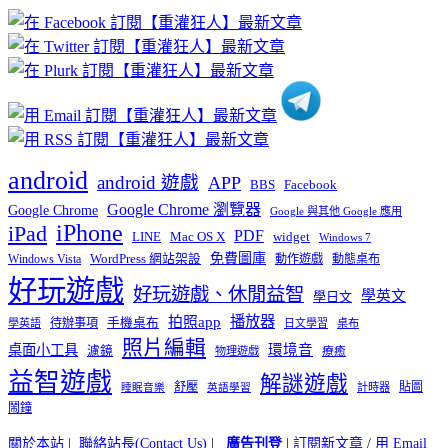
章
分
類
android
android 遊戲
APP
BBS
Facebook
Google Chrome 瀏覽器
Google Chrome
Google 與其他 Google 應用
iPhone
iPad
PDF
widget
LINE
Mac OS X
Windows 7
免費圖庫
Windows Vista
WordPress 網站架設
動作遊戲
動態桌布
好玩遊戲
好玩遊戲、休閒益智
學英文
學日文
播放器
拍照app
待辦事項
手機桌布
學英語
日文學習
桌布
照片編輯
桌面小工具
環境音
濾鏡
療癒
物理遊戲
益智遊戲
解謎遊戲
舒壓
貼圖
計時器
睡眠音樂
英語學習
鬧鐘
關於本站
|
聯絡站長(Contact Us)
|
廣告刊登
|
訂閱新文章
/
用 Email