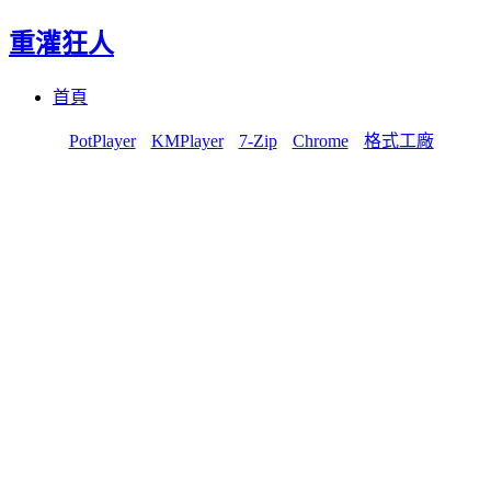
重灌狂人
Menu
Skip
首頁
to
content
PotPlayer
KMPlayer
7-Zip
Chrome
格式工廠