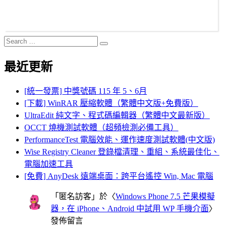
Search
Search
for:
最近更新
[統一發票] 中獎號碼 115 年 5、6月
[下載] WinRAR 壓縮軟體（繁體中文版+免費版）
UltraEdit 純文字、程式碼編輯器（繁體中文最新版）
OCCT 燒機測試軟體（超頻檢測必備工具）
PerformanceTest 電腦效能、運作速度測試軟體(中文版)
Wise Registry Cleaner 登錄檔清理、重組、系統最佳化、
電腦加速工具
[免費] AnyDesk 遠端桌面：跨平台遙控 Win, Mac 電腦
「
匿名訪客
」於〈
Windows Phone 7.5 芒果模擬
器，在 iPhone、Android 中試用 WP 手機介面
〉
發佈留言