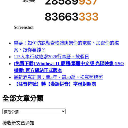
Screenshot
重要！如何防範勒索軟體綁架你的電腦、加密你的檔
案、跟你要錢？
115人事行政總處2026行事曆、放假日
[免費下載] Windows 11 簡體/繁體中文版 光碟映像 (ISO
檔案) 官方網站正式版本
最新酒駕罰則：關3年、罰30萬、扣駕照牌照
【注音符號】轉【漢語拼音】字母對照表
全部文章分類
全
部
接收新文章通知
文