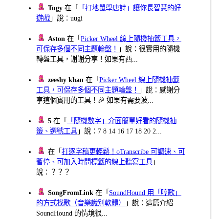
Tugy
在「
「打地鼠學唐詩」讓你長智慧的好
遊戲
」說：uugi
Aston
在「
Picker Wheel 線上隨機抽籤工具，
可保存多個不同主題輪盤！
」說：很實用的隨機
轉盤工具，謝謝分享！如果有西...
zeeshy khan
在「
Picker Wheel 線上隨機抽籤
工具，可保存多個不同主題輪盤！
」說：感謝分
享這個實用的工具！🎉 如果有需要波...
5
在「
「隨機數字」介面簡單好看的隨機抽
籤、選號工具
」說：7 8 14 16 17 18 20 2...
在「
打逐字稿更輕鬆！oTranscribe 可調速、可
暫停、可加入時間標籤的線上聽寫工具
」
說：？？？
SongFromLink
在「
SoundHound 用「哼歌」
的方式找歌（音樂識別軟體）
」說：這篇介紹
SoundHound 的情境很...