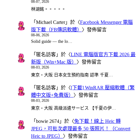
08-07, 2026
林湖銘。。。。。
「
Michael Carter
」於〈
Facebook Messenger 電腦
版下載（FB傳訊軟體）
〉發佈留言
08-06, 2026
Solid guide — the lo…
「
匿名訪客
」於〈
LINE 電腦版官方下載 2026 最
新版（Win+Mac 版）
〉發佈留言
08-03, 2026
東京・大阪 日本女生預約指南 認準 千夏…
「
匿名訪客
」於〈
[下載] WinRAR 壓縮軟體（繁
體中文版+免費版）
〉發佈留言
08-03, 2026
東京・大阪 高級派遣サービス 【千夏の伊…
「
bowie 2674
」於〈
免下載！線上 Heic 轉
JPEG，可批次處理最多 50 張照片！（Convert
Heic to JPEG）
〉發佈留言