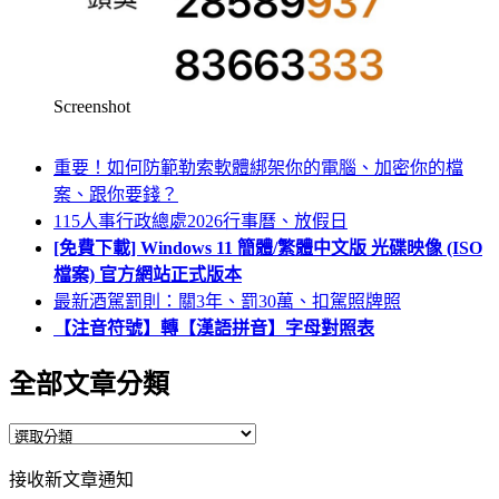
Screenshot
重要！如何防範勒索軟體綁架你的電腦、加密你的檔
案、跟你要錢？
115人事行政總處2026行事曆、放假日
[免費下載] Windows 11 簡體/繁體中文版 光碟映像 (ISO
檔案) 官方網站正式版本
最新酒駕罰則：關3年、罰30萬、扣駕照牌照
【注音符號】轉【漢語拼音】字母對照表
全部文章分類
全
部
接收新文章通知
文