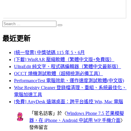
Search
Search
for:
最近更新
[統一發票] 中獎號碼 115 年 5、6月
[下載] WinRAR 壓縮軟體（繁體中文版+免費版）
UltraEdit 純文字、程式碼編輯器（繁體中文最新版）
OCCT 燒機測試軟體（超頻檢測必備工具）
PerformanceTest 電腦效能、運作速度測試軟體(中文版)
Wise Registry Cleaner 登錄檔清理、重組、系統最佳化、
電腦加速工具
[免費] AnyDesk 遠端桌面：跨平台遙控 Win, Mac 電腦
「
匿名訪客
」於〈
Windows Phone 7.5 芒果模擬
器，在 iPhone、Android 中試用 WP 手機介面
〉
發佈留言