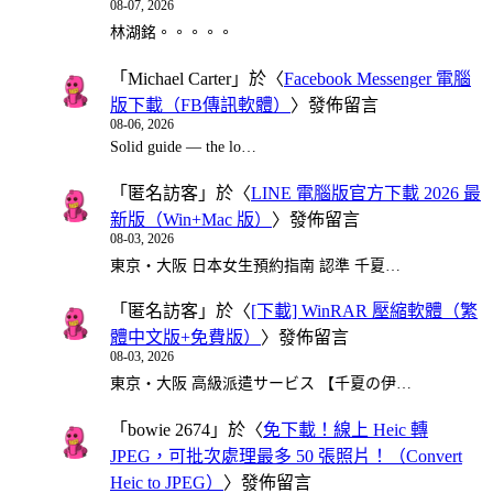
08-07, 2026
林湖銘。。。。。
「
Michael Carter
」於〈
Facebook Messenger 電腦
版下載（FB傳訊軟體）
〉發佈留言
08-06, 2026
Solid guide — the lo…
「
匿名訪客
」於〈
LINE 電腦版官方下載 2026 最
新版（Win+Mac 版）
〉發佈留言
08-03, 2026
東京・大阪 日本女生預約指南 認準 千夏…
「
匿名訪客
」於〈
[下載] WinRAR 壓縮軟體（繁
體中文版+免費版）
〉發佈留言
08-03, 2026
東京・大阪 高級派遣サービス 【千夏の伊…
「
bowie 2674
」於〈
免下載！線上 Heic 轉
JPEG，可批次處理最多 50 張照片！（Convert
Heic to JPEG）
〉發佈留言