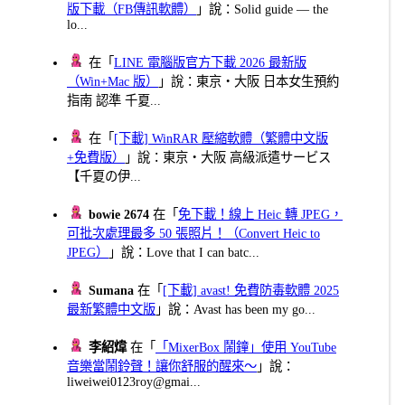
版下載（FB傳訊軟體）
」說：Solid guide — the
lo...
在「
LINE 電腦版官方下載 2026 最新版
（Win+Mac 版）
」說：東京・大阪 日本女生預約
指南 認準 千夏...
在「
[下載] WinRAR 壓縮軟體（繁體中文版
+免費版）
」說：東京・大阪 高級派遣サービス
【千夏の伊...
bowie 2674
在「
免下載！線上 Heic 轉 JPEG，
可批次處理最多 50 張照片！（Convert Heic to
JPEG）
」說：Love that I can batc...
Sumana
在「
[下載] avast! 免費防毒軟體 2025
最新繁體中文版
」說：Avast has been my go...
李紹煒
在「
「MixerBox 鬧鐘」使用 YouTube
音樂當鬧鈴聲！讓你舒服的醒來～
」說：
liweiwei0123roy@gmai...