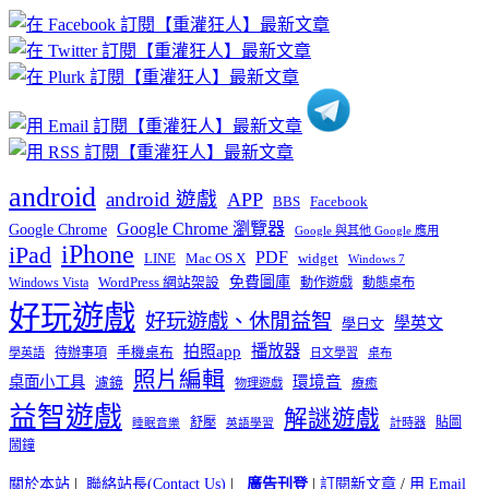
章
分
類
android
android 遊戲
APP
BBS
Facebook
Google Chrome 瀏覽器
Google Chrome
Google 與其他 Google 應用
iPhone
iPad
PDF
widget
LINE
Mac OS X
Windows 7
免費圖庫
Windows Vista
WordPress 網站架設
動作遊戲
動態桌布
好玩遊戲
好玩遊戲、休閒益智
學英文
學日文
播放器
拍照app
待辦事項
手機桌布
學英語
日文學習
桌布
照片編輯
桌面小工具
環境音
濾鏡
療癒
物理遊戲
益智遊戲
解謎遊戲
舒壓
貼圖
計時器
睡眠音樂
英語學習
鬧鐘
關於本站
|
聯絡站長(Contact Us)
|
廣告刊登
|
訂閱新文章
/
用 Email