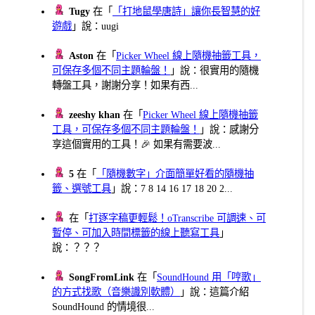
Tugy
在「
「打地鼠學唐詩」讓你長智慧的好
遊戲
」說：uugi
Aston
在「
Picker Wheel 線上隨機抽籤工具，
可保存多個不同主題輪盤！
」說：很實用的隨機
轉盤工具，謝謝分享！如果有西...
zeeshy khan
在「
Picker Wheel 線上隨機抽籤
工具，可保存多個不同主題輪盤！
」說：感謝分
享這個實用的工具！🎉 如果有需要波...
5
在「
「隨機數字」介面簡單好看的隨機抽
籤、選號工具
」說：7 8 14 16 17 18 20 2...
在「
打逐字稿更輕鬆！oTranscribe 可調速、可
暫停、可加入時間標籤的線上聽寫工具
」
說：？？？
SongFromLink
在「
SoundHound 用「哼歌」
的方式找歌（音樂識別軟體）
」說：這篇介紹
SoundHound 的情境很...