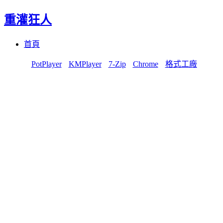
重灌狂人
Menu
Skip
首頁
to
content
PotPlayer
KMPlayer
7-Zip
Chrome
格式工廠