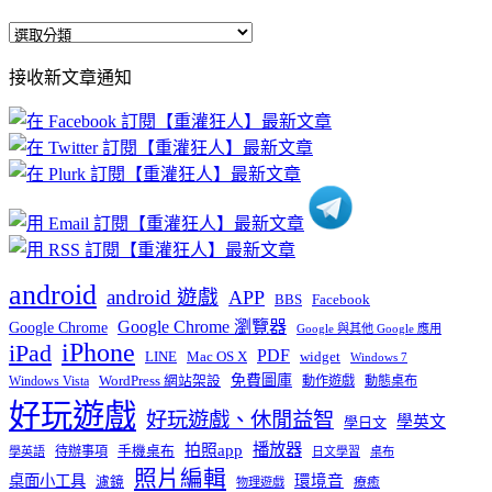
全
部
接收新文章通知
文
章
分
類
android
android 遊戲
APP
BBS
Facebook
Google Chrome 瀏覽器
Google Chrome
Google 與其他 Google 應用
iPhone
iPad
PDF
widget
LINE
Mac OS X
Windows 7
免費圖庫
Windows Vista
WordPress 網站架設
動作遊戲
動態桌布
好玩遊戲
好玩遊戲、休閒益智
學英文
學日文
播放器
拍照app
待辦事項
手機桌布
學英語
日文學習
桌布
照片編輯
桌面小工具
環境音
濾鏡
療癒
物理遊戲