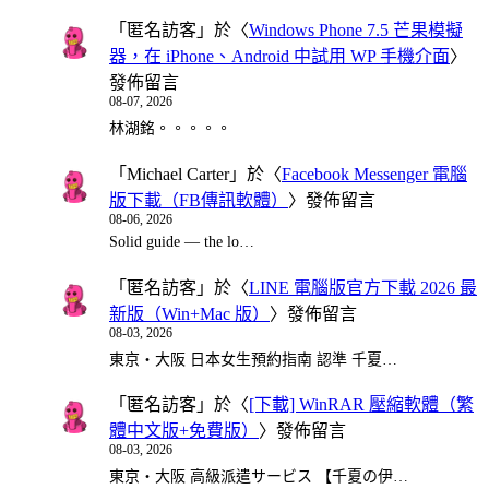
「
匿名訪客
」於〈
Windows Phone 7.5 芒果模擬
器，在 iPhone、Android 中試用 WP 手機介面
〉
發佈留言
08-07, 2026
林湖銘。。。。。
「
Michael Carter
」於〈
Facebook Messenger 電腦
版下載（FB傳訊軟體）
〉發佈留言
08-06, 2026
Solid guide — the lo…
「
匿名訪客
」於〈
LINE 電腦版官方下載 2026 最
新版（Win+Mac 版）
〉發佈留言
08-03, 2026
東京・大阪 日本女生預約指南 認準 千夏…
「
匿名訪客
」於〈
[下載] WinRAR 壓縮軟體（繁
體中文版+免費版）
〉發佈留言
08-03, 2026
東京・大阪 高級派遣サービス 【千夏の伊…