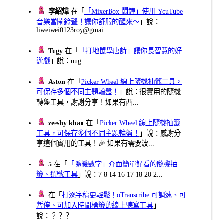
李紹煒
在「
「MixerBox 鬧鐘」使用 YouTube
音樂當鬧鈴聲！讓你舒服的醒來～
」說：
liweiwei0123roy@gmai...
Tugy
在「
「打地鼠學唐詩」讓你長智慧的好
遊戲
」說：uugi
Aston
在「
Picker Wheel 線上隨機抽籤工具，
可保存多個不同主題輪盤！
」說：很實用的隨機
轉盤工具，謝謝分享！如果有西...
zeeshy khan
在「
Picker Wheel 線上隨機抽籤
工具，可保存多個不同主題輪盤！
」說：感謝分
享這個實用的工具！🎉 如果有需要波...
5
在「
「隨機數字」介面簡單好看的隨機抽
籤、選號工具
」說：7 8 14 16 17 18 20 2...
在「
打逐字稿更輕鬆！oTranscribe 可調速、可
暫停、可加入時間標籤的線上聽寫工具
」
說：？？？