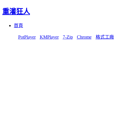
重灌狂人
Menu
Skip
首頁
to
content
PotPlayer
KMPlayer
7-Zip
Chrome
格式工廠