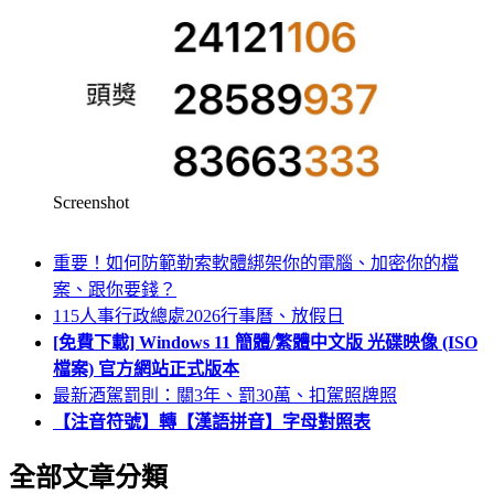
Screenshot
重要！如何防範勒索軟體綁架你的電腦、加密你的檔
案、跟你要錢？
115人事行政總處2026行事曆、放假日
[免費下載] Windows 11 簡體/繁體中文版 光碟映像 (ISO
檔案) 官方網站正式版本
最新酒駕罰則：關3年、罰30萬、扣駕照牌照
【注音符號】轉【漢語拼音】字母對照表
全部文章分類