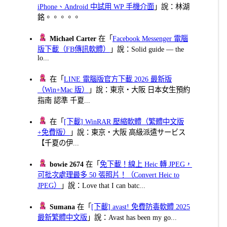
iPhone、Android 中試用 WP 手機介面
」說：林湖
銘。。。。。
Michael Carter
在「
Facebook Messenger 電腦
版下載（FB傳訊軟體）
」說：Solid guide — the
lo...
在「
LINE 電腦版官方下載 2026 最新版
（Win+Mac 版）
」說：東京・大阪 日本女生預約
指南 認準 千夏...
在「
[下載] WinRAR 壓縮軟體（繁體中文版
+免費版）
」說：東京・大阪 高級派遣サービス
【千夏の伊...
bowie 2674
在「
免下載！線上 Heic 轉 JPEG，
可批次處理最多 50 張照片！（Convert Heic to
JPEG）
」說：Love that I can batc...
Sumana
在「
[下載] avast! 免費防毒軟體 2025
最新繁體中文版
」說：Avast has been my go...