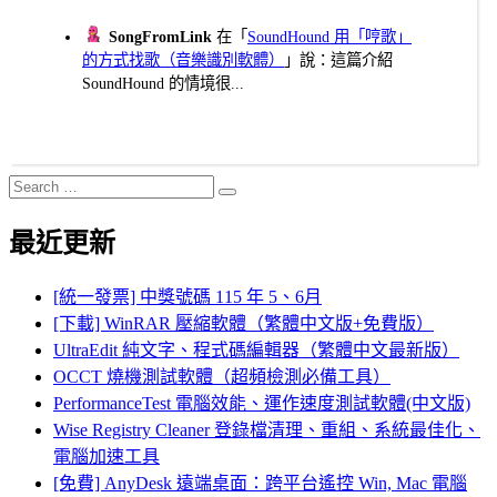
SongFromLink
在「
SoundHound 用「哼歌」
的方式找歌（音樂識別軟體）
」說：這篇介紹
SoundHound 的情境很...
Search
Search
for:
最近更新
[統一發票] 中獎號碼 115 年 5、6月
[下載] WinRAR 壓縮軟體（繁體中文版+免費版）
UltraEdit 純文字、程式碼編輯器（繁體中文最新版）
OCCT 燒機測試軟體（超頻檢測必備工具）
PerformanceTest 電腦效能、運作速度測試軟體(中文版)
Wise Registry Cleaner 登錄檔清理、重組、系統最佳化、
電腦加速工具
[免費] AnyDesk 遠端桌面：跨平台遙控 Win, Mac 電腦