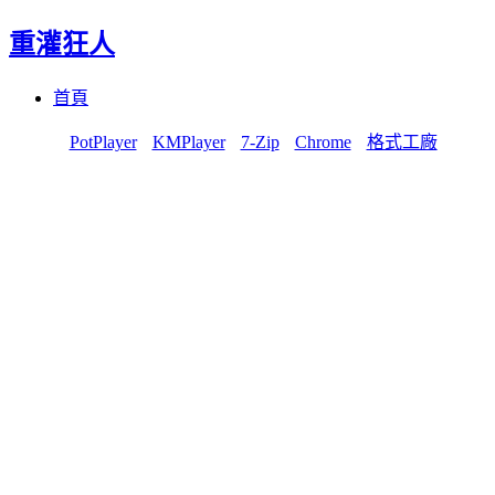
重灌狂人
Menu
Skip
首頁
to
content
PotPlayer
KMPlayer
7-Zip
Chrome
格式工廠