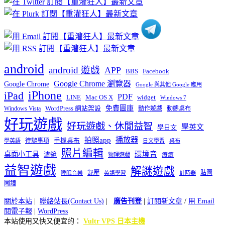
類
android
android 遊戲
APP
BBS
Facebook
Google Chrome 瀏覽器
Google Chrome
Google 與其他 Google 應用
iPhone
iPad
PDF
widget
LINE
Mac OS X
Windows 7
免費圖庫
Windows Vista
WordPress 網站架設
動作遊戲
動態桌布
好玩遊戲
好玩遊戲、休閒益智
學英文
學日文
播放器
拍照app
待辦事項
手機桌布
學英語
日文學習
桌布
照片編輯
桌面小工具
環境音
濾鏡
療癒
物理遊戲
益智遊戲
解謎遊戲
舒壓
貼圖
計時器
睡眠音樂
英語學習
鬧鐘
關於本站
|
聯絡站長(Contact Us)
|
廣告刊登
|
訂閱新文章
/
用 Email
閱電子報
|
WordPress
本站使用又快又便宜的：
Vultr VPS 日本主機