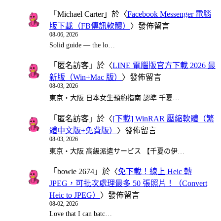
「
Michael Carter
」於〈
Facebook Messenger 電腦
版下載（FB傳訊軟體）
〉發佈留言
08-06, 2026
Solid guide — the lo…
「
匿名訪客
」於〈
LINE 電腦版官方下載 2026 最
新版（Win+Mac 版）
〉發佈留言
08-03, 2026
東京・大阪 日本女生預約指南 認準 千夏…
「
匿名訪客
」於〈
[下載] WinRAR 壓縮軟體（繁
體中文版+免費版）
〉發佈留言
08-03, 2026
東京・大阪 高級派遣サービス 【千夏の伊…
「
bowie 2674
」於〈
免下載！線上 Heic 轉
JPEG，可批次處理最多 50 張照片！（Convert
Heic to JPEG）
〉發佈留言
08-02, 2026
Love that I can batc…