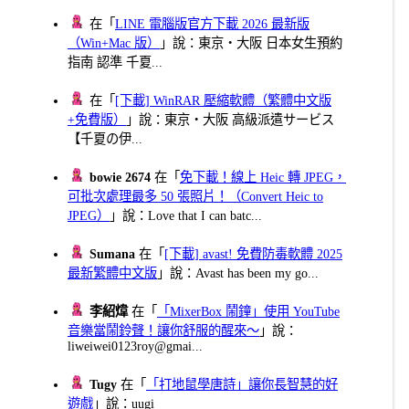
在「
LINE 電腦版官方下載 2026 最新版
（Win+Mac 版）
」說：東京・大阪 日本女生預約
指南 認準 千夏...
在「
[下載] WinRAR 壓縮軟體（繁體中文版
+免費版）
」說：東京・大阪 高級派遣サービス
【千夏の伊...
bowie 2674
在「
免下載！線上 Heic 轉 JPEG，
可批次處理最多 50 張照片！（Convert Heic to
JPEG）
」說：Love that I can batc...
Sumana
在「
[下載] avast! 免費防毒軟體 2025
最新繁體中文版
」說：Avast has been my go...
李紹煒
在「
「MixerBox 鬧鐘」使用 YouTube
音樂當鬧鈴聲！讓你舒服的醒來～
」說：
liweiwei0123roy@gmai...
Tugy
在「
「打地鼠學唐詩」讓你長智慧的好
遊戲
」說：uugi