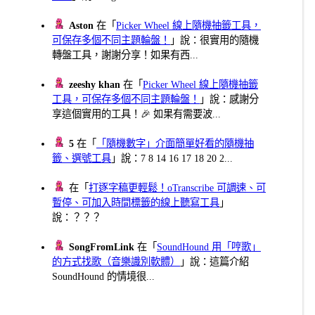
Aston
在「
Picker Wheel 線上隨機抽籤工具，
可保存多個不同主題輪盤！
」說：很實用的隨機
轉盤工具，謝謝分享！如果有西...
zeeshy khan
在「
Picker Wheel 線上隨機抽籤
工具，可保存多個不同主題輪盤！
」說：感謝分
享這個實用的工具！🎉 如果有需要波...
5
在「
「隨機數字」介面簡單好看的隨機抽
籤、選號工具
」說：7 8 14 16 17 18 20 2...
在「
打逐字稿更輕鬆！oTranscribe 可調速、可
暫停、可加入時間標籤的線上聽寫工具
」
說：？？？
SongFromLink
在「
SoundHound 用「哼歌」
的方式找歌（音樂識別軟體）
」說：這篇介紹
SoundHound 的情境很...