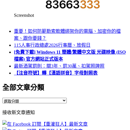
Screenshot
重要！如何防範勒索軟體綁架你的電腦、加密你的檔
案、跟你要錢？
115人事行政總處2026行事曆、放假日
[免費下載] Windows 11 簡體/繁體中文版 光碟映像 (ISO
檔案) 官方網站正式版本
最新酒駕罰則：關3年、罰30萬、扣駕照牌照
【注音符號】轉【漢語拼音】字母對照表
全部文章分類
全
部
接收新文章通知
文
章
分