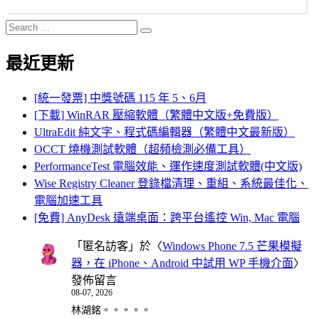
Search
Search
for:
最近更新
[統一發票] 中獎號碼 115 年 5、6月
[下載] WinRAR 壓縮軟體（繁體中文版+免費版）
UltraEdit 純文字、程式碼編輯器（繁體中文最新版）
OCCT 燒機測試軟體（超頻檢測必備工具）
PerformanceTest 電腦效能、運作速度測試軟體(中文版)
Wise Registry Cleaner 登錄檔清理、重組、系統最佳化、
電腦加速工具
[免費] AnyDesk 遠端桌面：跨平台遙控 Win, Mac 電腦
「
匿名訪客
」於〈
Windows Phone 7.5 芒果模擬
器，在 iPhone、Android 中試用 WP 手機介面
〉
發佈留言
08-07, 2026
林湖銘。。。。。