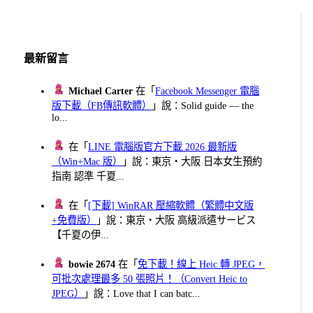
最新留言
Michael Carter
在「
Facebook Messenger 電腦
版下載（FB傳訊軟體）
」說：Solid guide — the
lo...
在「
LINE 電腦版官方下載 2026 最新版
（Win+Mac 版）
」說：東京・大阪 日本女生預約
指南 認準 千夏...
在「
[下載] WinRAR 壓縮軟體（繁體中文版
+免費版）
」說：東京・大阪 高級派遣サービス
【千夏の伊...
bowie 2674
在「
免下載！線上 Heic 轉 JPEG，
可批次處理最多 50 張照片！（Convert Heic to
JPEG）
」說：Love that I can batc...