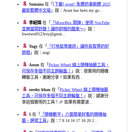
Sumana
在「
[下載] avast! 免費防毒軟體 2025
最新繁體中文版
」說：Avast has been my go...
李紹煒
在「
「MixerBox 鬧鐘」使用 YouTube
音樂當鬧鈴聲！讓你舒服的醒來～
」說：
liweiwei0123roy@gmai...
Tugy
在「
「打地鼠學唐詩」讓你長智慧的好
遊戲
」說：uugi
Aston
在「
Picker Wheel 線上隨機抽籤工具，
可保存多個不同主題輪盤！
」說：很實用的隨機
轉盤工具，謝謝分享！如果有西...
zeeshy khan
在「
Picker Wheel 線上隨機抽籤
工具，可保存多個不同主題輪盤！
」說：感謝分
享這個實用的工具！🎉 如果有需要波...
5
在「
「隨機數字」介面簡單好看的隨機抽
籤、選號工具
」說：7 8 14 16 17 18 20 2...