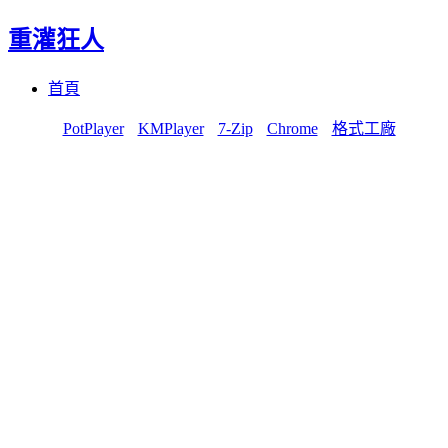
重灌狂人
Menu
Skip
首頁
to
content
PotPlayer
KMPlayer
7-Zip
Chrome
格式工廠