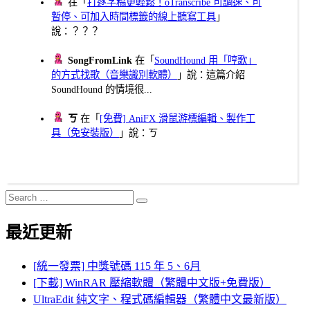
在「
打逐字稿更輕鬆！oTranscribe 可調速、可
暫停、可加入時間標籤的線上聽寫工具
」
說：？？？
SongFromLink
在「
SoundHound 用「哼歌」
的方式找歌（音樂識別軟體）
」說：這篇介紹
SoundHound 的情境很...
ㄎ
在「
[免費] AniFX 滑鼠游標編輯、製作工
具（免安裝版）
」說：ㄎ
Search
Search
for:
最近更新
[統一發票] 中獎號碼 115 年 5、6月
[下載] WinRAR 壓縮軟體（繁體中文版+免費版）
UltraEdit 純文字、程式碼編輯器（繁體中文最新版）