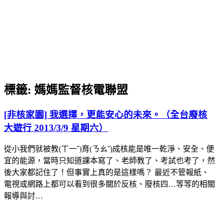
標籤:
媽媽監督核電聯盟
[非核家園] 我選擇，更能安心的未來。（全台廢核
大遊行 2013/3/9 星期六）
從小我們就被教(ㄒ一ˇ)育(ㄋㄠˇ)成核能是唯一乾淨、安全、便
宜的能源，當時只知道課本寫了、老師教了、考試也考了，然
後大家都記住了！但事實上真的是這樣嗎？ 最近不管報紙、
電視或網路上都可以看到很多關於反核、廢核四…等等的相關
報導與討…