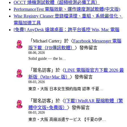
OCCT 燒機測試軟體（超頻檢測必備工具）
PerformanceTest 電腦效能、運作速度測試軟體(中文版)
Wise Registry Cleaner 登錄檔清理、重組、系統最佳化、
電腦加速工具
[免費] AnyDesk 遠端桌面：跨平台遙控 Win, Mac 電腦
「
Michael Carter
」於〈
Facebook Messenger 電腦
版下載（FB傳訊軟體）
〉發佈留言
08-06, 2026
Solid guide — the lo…
「
匿名訪客
」於〈
LINE 電腦版官方下載 2026 最
新版（Win+Mac 版）
〉發佈留言
08-03, 2026
東京・大阪 日本女生預約指南 認準 千夏…
「
匿名訪客
」於〈
[下載] WinRAR 壓縮軟體（繁
體中文版+免費版）
〉發佈留言
08-03, 2026
東京・大阪 高級派遣サービス 【千夏の伊…