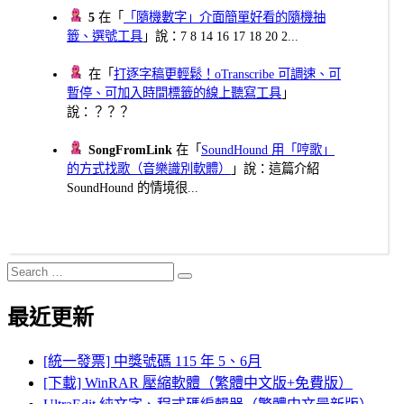
5
在「
「隨機數字」介面簡單好看的隨機抽
籤、選號工具
」說：7 8 14 16 17 18 20 2...
在「
打逐字稿更輕鬆！oTranscribe 可調速、可
暫停、可加入時間標籤的線上聽寫工具
」
說：？？？
SongFromLink
在「
SoundHound 用「哼歌」
的方式找歌（音樂識別軟體）
」說：這篇介紹
SoundHound 的情境很...
Search
Search
for:
最近更新
[統一發票] 中獎號碼 115 年 5、6月
[下載] WinRAR 壓縮軟體（繁體中文版+免費版）