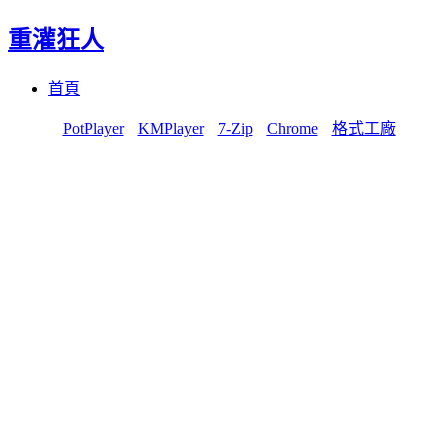
重灌狂人
Menu
Skip
首頁
to
content
PotPlayer
KMPlayer
7-Zip
Chrome
格式工廠