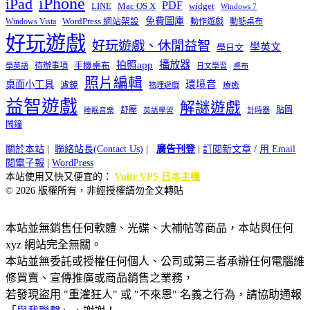
iPhone
iPad
PDF
widget
LINE
Mac OS X
Windows 7
免費圖庫
Windows Vista
WordPress 網站架設
動作遊戲
動態桌布
好玩遊戲
好玩遊戲、休閒益智
學英文
學日文
播放器
拍照app
待辦事項
手機桌布
學英語
日文學習
桌布
照片編輯
桌面小工具
環境音
濾鏡
療癒
物理遊戲
益智遊戲
解謎遊戲
舒壓
貼圖
計時器
睡眠音樂
英語學習
鬧鐘
關於本站
|
聯絡站長(Contact Us)
|
廣告刊登
|
訂閱新文章
/
用 Email
閱電子報
|
WordPress
本站使用又快又便宜的：
Vultr VPS 日本主機
© 2026 版權所有，非經授權請勿全文轉貼
本站並無銷售任何軟體、光碟、大補帖等商品，本站與任何
xyz 網站完全無關。
本站並無委託或授權任何個人、公司或第三者承辦任何電腦維
修買賣、宣傳推廣或商品銷售之業務，
若發現盜用 "重灌狂人" 或 "不來恩" 名義之行為，請協助通報