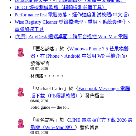
UltraEdit 純文字、程式碼編輯器（繁體中文最新版）
OCCT 燒機測試軟體（超頻檢測必備工具）
PerformanceTest 電腦效能、運作速度測試軟體(中文版)
Wise Registry Cleaner 登錄檔清理、重組、系統最佳化、
電腦加速工具
[免費] AnyDesk 遠端桌面：跨平台遙控 Win, Mac 電腦
「
匿名訪客
」於〈
Windows Phone 7.5 芒果模擬
器，在 iPhone、Android 中試用 WP 手機介面
〉
發佈留言
08-07, 2026
林湖銘。。。。。
「
Michael Carter
」於〈
Facebook Messenger 電腦
版下載（FB傳訊軟體）
〉發佈留言
08-06, 2026
Solid guide — the lo…
「
匿名訪客
」於〈
LINE 電腦版官方下載 2026 最
新版（Win+Mac 版）
〉發佈留言
08-03, 2026