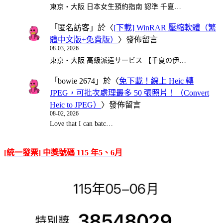
東京・大阪 日本女生預約指南 認準 千夏…
「
匿名訪客
」於〈
[下載] WinRAR 壓縮軟體（繁
體中文版+免費版）
〉發佈留言
08-03, 2026
東京・大阪 高級派遣サービス 【千夏の伊…
「
bowie 2674
」於〈
免下載！線上 Heic 轉
JPEG，可批次處理最多 50 張照片！（Convert
Heic to JPEG）
〉發佈留言
08-02, 2026
Love that I can batc…
[統一發票] 中獎號碼 115 年5、6月