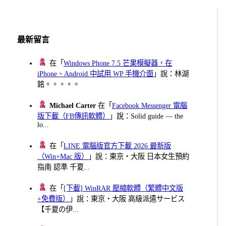
最新留言
在「
Windows Phone 7.5 芒果模擬器，在
iPhone、Android 中試用 WP 手機介面
」說：林湖
銘。。。。。
Michael Carter
在「
Facebook Messenger 電腦
版下載（FB傳訊軟體）
」說：Solid guide — the
lo...
在「
LINE 電腦版官方下載 2026 最新版
（Win+Mac 版）
」說：東京・大阪 日本女生預約
指南 認準 千夏...
在「
[下載] WinRAR 壓縮軟體（繁體中文版
+免費版）
」說：東京・大阪 高級派遣サービス
【千夏の伊...