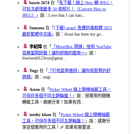
bowie 2674
在「
免下載！線上 Heic 轉 JPEG，
可批次處理最多 50 張照片！（Convert Heic to
JPEG）
」說：Love that I can batc...
Sumana
在「
[下載] avast! 免費防毒軟體 2025
最新繁體中文版
」說：Avast has been my go...
李紹煒
在「
「MixerBox 鬧鐘」使用 YouTube
音樂當鬧鈴聲！讓你舒服的醒來～
」說：
liweiwei0123roy@gmai...
Tugy
在「
「打地鼠學唐詩」讓你長智慧的好
遊戲
」說：uugi
Aston
在「
Picker Wheel 線上隨機抽籤工具，
可保存多個不同主題輪盤！
」說：很實用的隨機
轉盤工具，謝謝分享！如果有西...
zeeshy khan
在「
Picker Wheel 線上隨機抽籤
工具，可保存多個不同主題輪盤！
」說：感謝分
享這個實用的工具！🎉 如果有需要波...