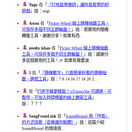
Tugy
在「
「打地鼠學唐詩」讓你長智慧的好
遊戲
」說：uugi
Aston
在「
Picker Wheel 線上隨機抽籤工具，
可保存多個不同主題輪盤！
」說：很實用的隨機
轉盤工具，謝謝分享！如果有西...
zeeshy khan
在「
Picker Wheel 線上隨機抽籤
工具，可保存多個不同主題輪盤！
」說：感謝分
享這個實用的工具！🎉 如果有需要波...
5
在「
「隨機數字」介面簡單好看的隨機抽
籤、選號工具
」說：7 8 14 16 17 18 20 2...
在「
打逐字稿更輕鬆！oTranscribe 可調速、可
暫停、可加入時間標籤的線上聽寫工具
」
說：？？？
SongFromLink
在「
SoundHound 用「哼歌」
的方式找歌（音樂識別軟體）
」說：這篇介紹
SoundHound 的情境很...