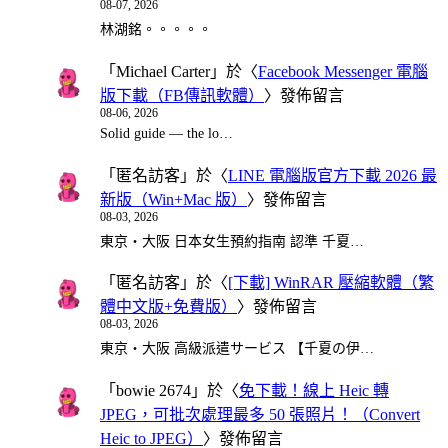
08-07, 2026
林湖銘。。。。。
「
Michael Carter
」於〈
Facebook Messenger 電腦
版下載（FB傳訊軟體）
〉發佈留言
08-06, 2026
Solid guide — the lo…
「
匿名訪客
」於〈
LINE 電腦版官方下載 2026 最
新版（Win+Mac 版）
〉發佈留言
08-03, 2026
東京・大阪 日本女生預約指南 認準 千夏…
「
匿名訪客
」於〈
[下載] WinRAR 壓縮軟體（繁
體中文版+免費版）
〉發佈留言
08-03, 2026
東京・大阪 高級派遣サービス 【千夏の伊…
「
bowie 2674
」於〈
免下載！線上 Heic 轉
JPEG，可批次處理最多 50 張照片！（Convert
Heic to JPEG）
〉發佈留言