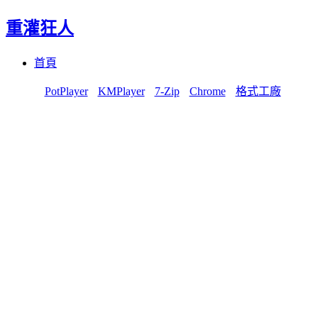
重灌狂人
Menu
Skip
首頁
to
content
PotPlayer
KMPlayer
7-Zip
Chrome
格式工廠