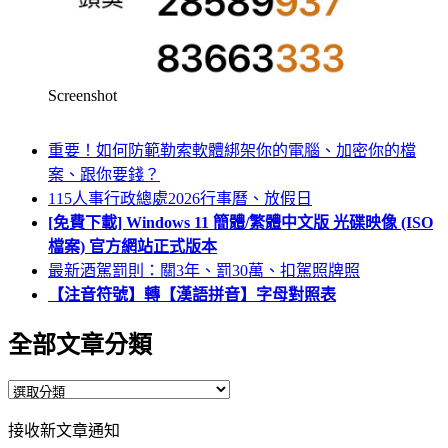
Screenshot
重要！如何防範勒索軟體綁架你的電腦、加密你的檔
案、跟你要錢？
115人事行政總處2026行事曆、放假日
[免費下載] Windows 11 簡體/繁體中文版 光碟映像 (ISO
檔案) 官方網站正式版本
最新酒駕罰則：關3年、罰30萬、扣駕照牌照
【注音符號】轉【漢語拼音】字母對照表
全部文章分類
全
部
接收新文章通知
文