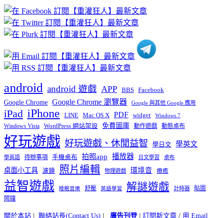
章
分
類
android
android 遊戲
APP
BBS
Facebook
Google Chrome 瀏覽器
Google Chrome
Google 與其他 Google 應用
iPhone
iPad
PDF
widget
LINE
Mac OS X
Windows 7
免費圖庫
Windows Vista
WordPress 網站架設
動作遊戲
動態桌布
好玩遊戲
好玩遊戲、休閒益智
學英文
學日文
播放器
拍照app
待辦事項
手機桌布
學英語
日文學習
桌布
照片編輯
桌面小工具
環境音
濾鏡
療癒
物理遊戲
益智遊戲
解謎遊戲
舒壓
貼圖
計時器
睡眠音樂
英語學習
鬧鐘
關於本站
|
聯絡站長(Contact Us)
|
廣告刊登
|
訂閱新文章
/
用 Email