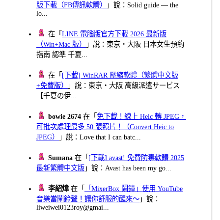
版下載（FB傳訊軟體）
」說：Solid guide — the
lo...
在「
LINE 電腦版官方下載 2026 最新版
（Win+Mac 版）
」說：東京・大阪 日本女生預約
指南 認準 千夏...
在「
[下載] WinRAR 壓縮軟體（繁體中文版
+免費版）
」說：東京・大阪 高級派遣サービス
【千夏の伊...
bowie 2674
在「
免下載！線上 Heic 轉 JPEG，
可批次處理最多 50 張照片！（Convert Heic to
JPEG）
」說：Love that I can batc...
Sumana
在「
[下載] avast! 免費防毒軟體 2025
最新繁體中文版
」說：Avast has been my go...
李紹煒
在「
「MixerBox 鬧鐘」使用 YouTube
音樂當鬧鈴聲！讓你舒服的醒來～
」說：
liweiwei0123roy@gmai...