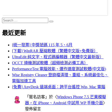
Search
Search
for:
最近更新
[統一發票] 中獎號碼 115 年 5、6月
[下載] WinRAR 壓縮軟體（繁體中文版+免費版）
UltraEdit 純文字、程式碼編輯器（繁體中文最新版）
OCCT 燒機測試軟體（超頻檢測必備工具）
PerformanceTest 電腦效能、運作速度測試軟體(中文版)
Wise Registry Cleaner 登錄檔清理、重組、系統最佳化、
電腦加速工具
[免費] AnyDesk 遠端桌面：跨平台遙控 Win, Mac 電腦
「
匿名訪客
」於〈
Windows Phone 7.5 芒果模擬
器，在 iPhone、Android 中試用 WP 手機介面
〉
發佈留言