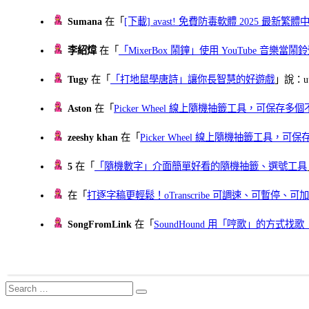
Sumana
在「
[下載] avast! 免費防毒軟體 2025 最新繁
李紹煒
在「
「MixerBox 鬧鐘」使用 YouTube 音樂
Tugy
在「
「打地鼠學唐詩」讓你長智慧的好遊戲
」說：uu
Aston
在「
Picker Wheel 線上隨機抽籤工具，可保存
zeeshy khan
在「
Picker Wheel 線上隨機抽籤工具，
5
在「
「隨機數字」介面簡單好看的隨機抽籤、選號工具
在「
打逐字稿更輕鬆！oTranscribe 可調速、可暫停
SongFromLink
在「
SoundHound 用「哼歌」的方式
Search
Search
for: