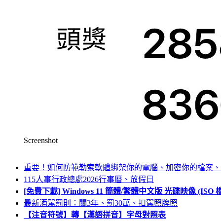
Screenshot
重要！如何防範勒索軟體綁架你的電腦、加密你的檔案、
115人事行政總處2026行事曆、放假日
[免費下載] Windows 11 簡體/繁體中文版 光碟映像 (IS
最新酒駕罰則：關3年、罰30萬、扣駕照牌照
【注音符號】轉【漢語拼音】字母對照表