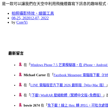
是一款可以讓我們在天空中利用飛機煙霧寫下訊息的趣味程式
拍照攝影特效、繪圖工具
Posted
08-25, 2020
12-07, 2022
on
by
CoreYi
最新留言
在「
Windows Phone 7.5 芒果模擬器，在 iPhone、Andr
Michael Carter
在「
Facebook Messenger 電腦版下載
在「
LINE 電腦版官方下載 2026 最新版（Win+Mac 版）
在「
[下載] WinRAR 壓縮軟體（繁體中文版+免費版）
」
bowie 2674
在「
免下載！線上 Heic 轉 JPEG，可批次處理最多 