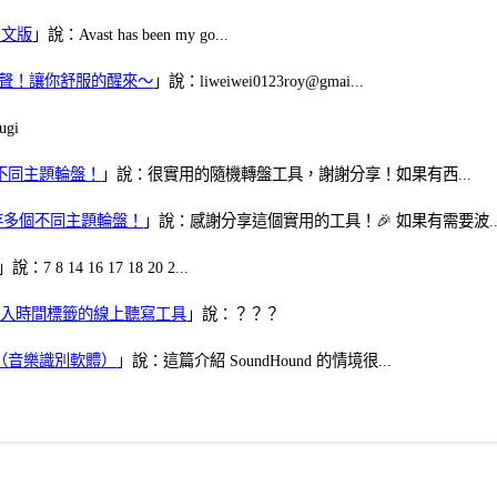
體中文版
」說：Avast has been my go...
當鬧鈴聲！讓你舒服的醒來～
」說：liweiwei0123roy@gmai...
gi
多個不同主題輪盤！
」說：很實用的隨機轉盤工具，謝謝分享！如果有西...
可保存多個不同主題輪盤！
」說：感謝分享這個實用的工具！🎉 如果有需要波..
」說：7 8 14 16 17 18 20 2...
、可加入時間標籤的線上聽寫工具
」說：？？？
找歌（音樂識別軟體）
」說：這篇介紹 SoundHound 的情境很...