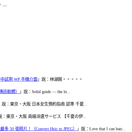
，…
oid 中試用 WP 手機介面
」說：林湖銘。。。。。
（FB傳訊軟體）
」說：Solid guide — the lo...
」說：東京・大阪 日本女生預約指南 認準 千夏...
說：東京・大阪 高級派遣サービス 【千夏の伊...
50 張照片！（Convert Heic to JPEG）
」說：Love that I can batc...