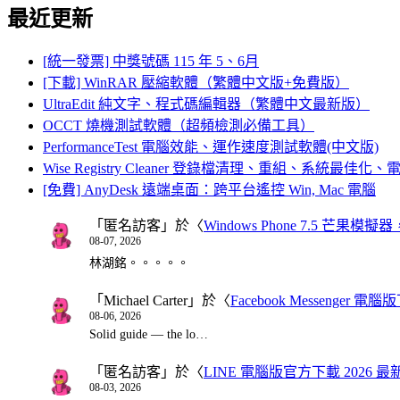
最近更新
[統一發票] 中獎號碼 115 年 5、6月
[下載] WinRAR 壓縮軟體（繁體中文版+免費版）
UltraEdit 純文字、程式碼編輯器（繁體中文最新版）
OCCT 燒機測試軟體（超頻檢測必備工具）
PerformanceTest 電腦效能、運作速度測試軟體(中文版)
Wise Registry Cleaner 登錄檔清理、重組、系統最佳
[免費] AnyDesk 遠端桌面：跨平台遙控 Win, Mac 電腦
「
匿名訪客
」於〈
Windows Phone 7.5 芒果模擬
08-07, 2026
林湖銘。。。。。
「
Michael Carter
」於〈
Facebook Messenger
08-06, 2026
Solid guide — the lo…
「
匿名訪客
」於〈
LINE 電腦版官方下載 2026 最
08-03, 2026