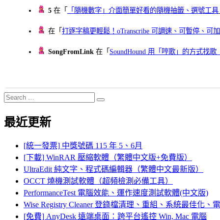
5
在「
「隨機數字」介面簡單好看的隨機抽籤、選號工具
在「
打逐字稿更輕鬆！oTranscribe 可調速、可暫停
SongFromLink
在「
SoundHound 用「哼歌」的方式
Search
Search
for:
最近更新
[統一發票] 中獎號碼 115 年 5、6月
[下載] WinRAR 壓縮軟體（繁體中文版+免費版）
UltraEdit 純文字、程式碼編輯器（繁體中文最新版）
OCCT 燒機測試軟體（超頻檢測必備工具）
PerformanceTest 電腦效能、運作速度測試軟體(中文版)
Wise Registry Cleaner 登錄檔清理、重組、系統最佳
[免費] AnyDesk 遠端桌面：跨平台遙控 Win, Mac 電腦