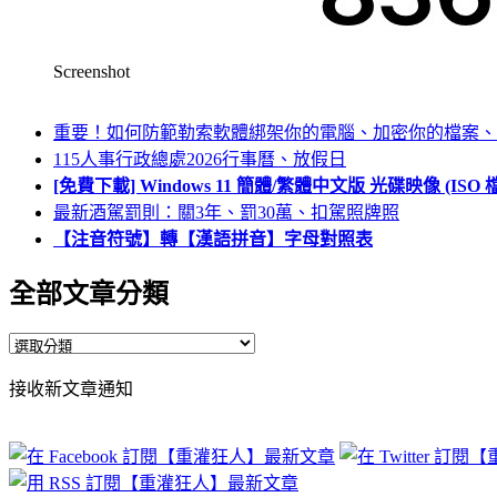
Screenshot
重要！如何防範勒索軟體綁架你的電腦、加密你的檔案、
115人事行政總處2026行事曆、放假日
[免費下載] Windows 11 簡體/繁體中文版 光碟映像 (IS
最新酒駕罰則：關3年、罰30萬、扣駕照牌照
【注音符號】轉【漢語拼音】字母對照表
全部文章分類
全
部
接收新文章通知
文
章
分
類