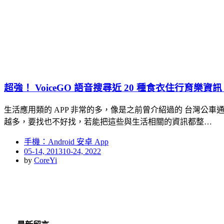
超強！ VoiceGO 語音搜尋近 20 種食衣住行
生活應用類的 APP 非常的多，像是之前曾介紹過的 台灣公車
越多，要找也不好找，若能把這些與生活相關的資訊都整…
手機：Android 安卓 App
Posted
05-14, 2013
10-24, 2022
on
by
CoreYi