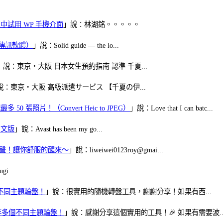
oid 中試用 WP 手機介面
」說：林湖銘。。。。。
（FB傳訊軟體）
」說：Solid guide — the lo...
」說：東京・大阪 日本女生預約指南 認準 千夏...
說：東京・大阪 高級派遣サービス 【千夏の伊...
50 張照片！（Convert Heic to JPEG）
」說：Love that I can batc...
體中文版
」說：Avast has been my go...
當鬧鈴聲！讓你舒服的醒來～
」說：liweiwei0123roy@gmai...
gi
多個不同主題輪盤！
」說：很實用的隨機轉盤工具，謝謝分享！如果有西...
可保存多個不同主題輪盤！
」說：感謝分享這個實用的工具！🎉 如果有需要波..