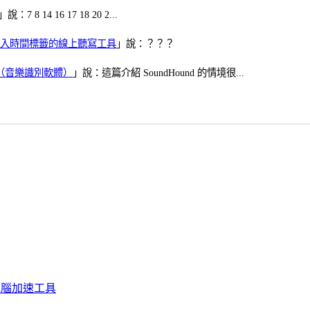
」說：7 8 14 16 17 18 20 2...
、可加入時間標籤的線上聽寫工具
」說：？？？
找歌（音樂識別軟體）
」說：這篇介紹 SoundHound 的情境很...
化、電腦加速工具