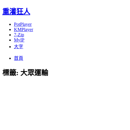
重灌狂人
PotPlayer
KMPlayer
7-Zip
MyIP
大字
Menu
Skip
首頁
to
content
標籤:
大眾運輸