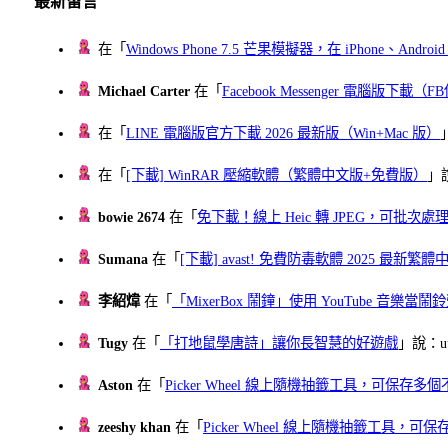
最新留言
在「
Windows Phone 7.5 芒果模擬器，在 iPhone、Andr
Michael Carter
在「
Facebook Messenger 電腦版下載
在「
LINE 電腦版官方下載 2026 最新版（Win+Mac 版）
在「
[下載] WinRAR 壓縮軟體（繁體中文版+免費版）
」
bowie 2674
在「
免下載！線上 Heic 轉 JPEG，可批次處理最多 
Sumana
在「
[下載] avast! 免費防毒軟體 2025 最新繁
李紹煒
在「
「MixerBox 鬧鐘」使用 YouTube 音樂
Tugy
在「
「打地鼠學唐詩」讓你長智慧的好遊戲
」說：uu
Aston
在「
Picker Wheel 線上隨機抽籤工具，可保存
zeeshy khan
在「
Picker Wheel 線上隨機抽籤工具，