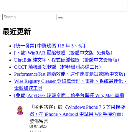
Search
Search
for:
最近更新
[統一發票] 中獎號碼 115 年 5、6月
[下載] WinRAR 壓縮軟體（繁體中文版+免費版）
UltraEdit 純文字、程式碼編輯器（繁體中文最新版）
OCCT 燒機測試軟體（超頻檢測必備工具）
PerformanceTest 電腦效能、運作速度測試軟體(中文版)
Wise Registry Cleaner 登錄檔清理、重組、系統最佳化、
電腦加速工具
[免費] AnyDesk 遠端桌面：跨平台遙控 Win, Mac 電腦
「
匿名訪客
」於〈
Windows Phone 7.5 芒果模擬
器，在 iPhone、Android 中試用 WP 手機介面
〉
發佈留言
08-07, 2026