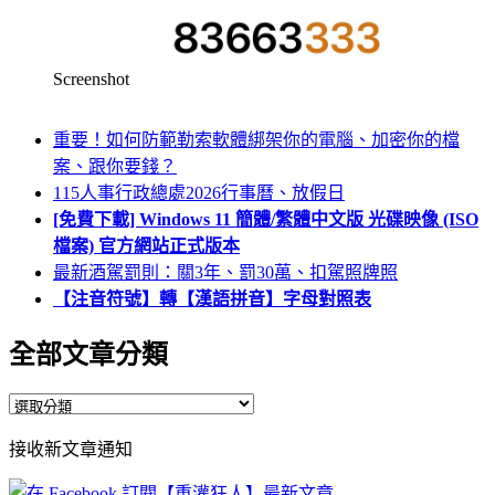
Screenshot
重要！如何防範勒索軟體綁架你的電腦、加密你的檔
案、跟你要錢？
115人事行政總處2026行事曆、放假日
[免費下載] Windows 11 簡體/繁體中文版 光碟映像 (ISO
檔案) 官方網站正式版本
最新酒駕罰則：關3年、罰30萬、扣駕照牌照
【注音符號】轉【漢語拼音】字母對照表
全部文章分類
全
部
接收新文章通知
文
章