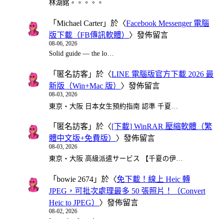
林湖銘。。。。。
「
Michael Carter
」於〈
Facebook Messenger 電腦
版下載（FB傳訊軟體）
〉發佈留言
08-06, 2026
Solid guide — the lo…
「
匿名訪客
」於〈
LINE 電腦版官方下載 2026 最
新版（Win+Mac 版）
〉發佈留言
08-03, 2026
東京・大阪 日本女生預約指南 認準 千夏…
「
匿名訪客
」於〈
[下載] WinRAR 壓縮軟體（繁
體中文版+免費版）
〉發佈留言
08-03, 2026
東京・大阪 高級派遣サービス 【千夏の伊…
「
bowie 2674
」於〈
免下載！線上 Heic 轉
JPEG，可批次處理最多 50 張照片！（Convert
Heic to JPEG）
〉發佈留言
08-02, 2026