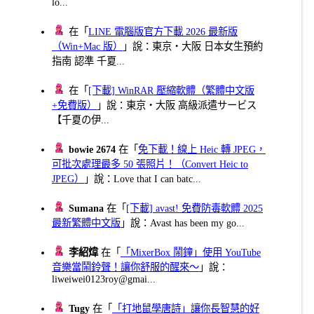
lo...
在「
LINE 電腦版官方下載 2026 最新版
（Win+Mac 版）
」說：東京・大阪 日本女生預約
指南 認準 千夏...
在「
[下載] WinRAR 壓縮軟體（繁體中文版
+免費版）
」說：東京・大阪 高級派遣サービス
【千夏の伊...
bowie 2674
在「
免下載！線上 Heic 轉 JPEG，
可批次處理最多 50 張照片！（Convert Heic to
JPEG）
」說：Love that I can batc...
Sumana
在「
[下載] avast! 免費防毒軟體 2025
最新繁體中文版
」說：Avast has been my go...
李紹煒
在「
「MixerBox 鬧鐘」使用 YouTube
音樂當鬧鈴聲！讓你舒服的醒來～
」說：
liweiwei0123roy@gmai...
Tugy
在「
「打地鼠學唐詩」讓你長智慧的好