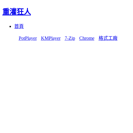
重灌狂人
Menu
Skip
首頁
to
content
PotPlayer
KMPlayer
7-Zip
Chrome
格式工廠