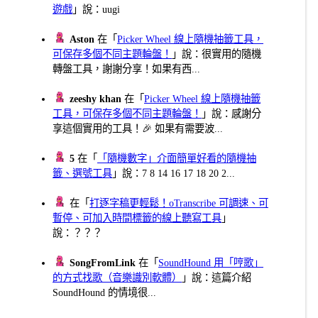
遊戲
」說：uugi
Aston
在「
Picker Wheel 線上隨機抽籤工具，
可保存多個不同主題輪盤！
」說：很實用的隨機
轉盤工具，謝謝分享！如果有西...
zeeshy khan
在「
Picker Wheel 線上隨機抽籤
工具，可保存多個不同主題輪盤！
」說：感謝分
享這個實用的工具！🎉 如果有需要波...
5
在「
「隨機數字」介面簡單好看的隨機抽
籤、選號工具
」說：7 8 14 16 17 18 20 2...
在「
打逐字稿更輕鬆！oTranscribe 可調速、可
暫停、可加入時間標籤的線上聽寫工具
」
說：？？？
SongFromLink
在「
SoundHound 用「哼歌」
的方式找歌（音樂識別軟體）
」說：這篇介紹
SoundHound 的情境很...