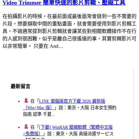
Video Trimmer 簡單快速的影片剪輯、壓縮工具
在拍攝影片的時候，在最前面或最後面常會錄到一些不需要的
片段，想要擷取中間的重點畫面，就會需要使用到影片剪輯工
具，不過通常提到影片剪輯就會讓某些對相關軟體操作不在行
的人感到很困難，似乎是離自己很遙遠的事，其實剪輯影片可
以非常簡單。 只要在 And…
最新留言
在「
LINE 電腦版官方下載 2026 最新版
（Win+Mac 版）
」說：東京・大阪 日本女生預約
指南 認準 千夏...
在「
[下載] WinRAR 壓縮軟體（繁體中文版
+免費版）
」說：東京・大阪 高級派遣サービス