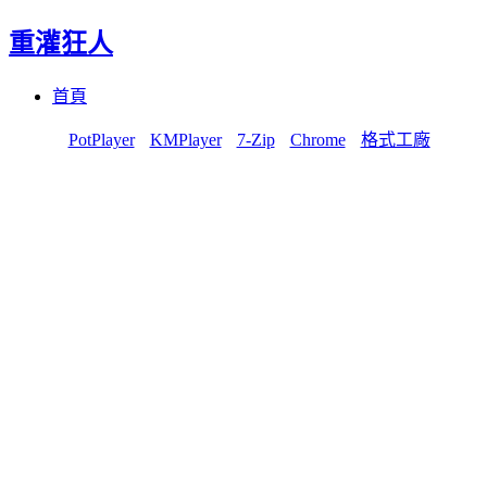
重灌狂人
Menu
Skip
首頁
to
content
PotPlayer
KMPlayer
7-Zip
Chrome
格式工廠