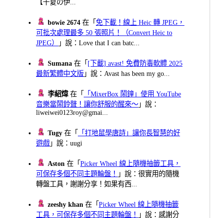
【千夏の伊...
bowie 2674
在「
免下載！線上 Heic 轉 JPEG，
可批次處理最多 50 張照片！（Convert Heic to
JPEG）
」說：Love that I can batc...
Sumana
在「
[下載] avast! 免費防毒軟體 2025
最新繁體中文版
」說：Avast has been my go...
李紹煒
在「
「MixerBox 鬧鐘」使用 YouTube
音樂當鬧鈴聲！讓你舒服的醒來～
」說：
liweiwei0123roy@gmai...
Tugy
在「
「打地鼠學唐詩」讓你長智慧的好
遊戲
」說：uugi
Aston
在「
Picker Wheel 線上隨機抽籤工具，
可保存多個不同主題輪盤！
」說：很實用的隨機
轉盤工具，謝謝分享！如果有西...
zeeshy khan
在「
Picker Wheel 線上隨機抽籤
工具，可保存多個不同主題輪盤！
」說：感謝分