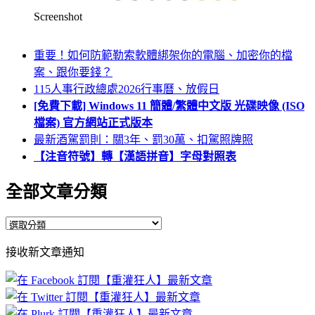
Screenshot
重要！如何防範勒索軟體綁架你的電腦、加密你的檔
案、跟你要錢？
115人事行政總處2026行事曆、放假日
[免費下載] Windows 11 簡體/繁體中文版 光碟映像 (ISO
檔案) 官方網站正式版本
最新酒駕罰則：關3年、罰30萬、扣駕照牌照
【注音符號】轉【漢語拼音】字母對照表
全部文章分類
全
部
接收新文章通知
文
章
分
類