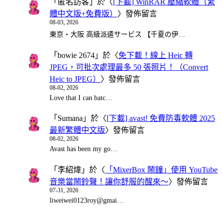
「
匿名訪客
」於〈
[下載] WinRAR 壓縮軟體（繁
體中文版+免費版）
〉發佈留言
08-03, 2026
東京・大阪 高級派遣サービス 【千夏の伊…
「
bowie 2674
」於〈
免下載！線上 Heic 轉
JPEG，可批次處理最多 50 張照片！（Convert
Heic to JPEG）
〉發佈留言
08-02, 2026
Love that I can batc…
「
Sumana
」於〈
[下載] avast! 免費防毒軟體 2025
最新繁體中文版
〉發佈留言
08-02, 2026
Avast has been my go…
「
李紹煒
」於〈
「MixerBox 鬧鐘」使用 YouTube
音樂當鬧鈴聲！讓你舒服的醒來～
〉發佈留言
07-31, 2026
liweiwei0123roy@gmai…