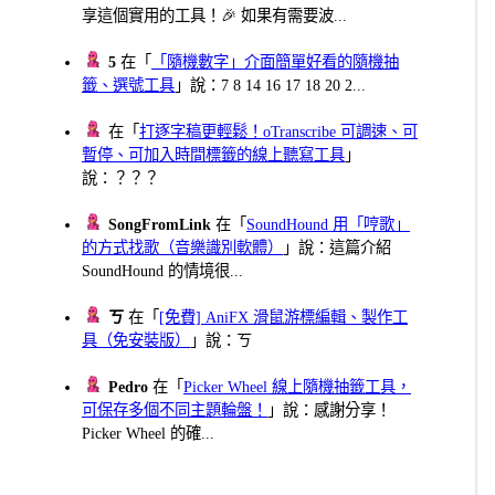
享這個實用的工具！🎉 如果有需要波...
5
在「
「隨機數字」介面簡單好看的隨機抽
籤、選號工具
」說：7 8 14 16 17 18 20 2...
在「
打逐字稿更輕鬆！oTranscribe 可調速、可
暫停、可加入時間標籤的線上聽寫工具
」
說：？？？
SongFromLink
在「
SoundHound 用「哼歌」
的方式找歌（音樂識別軟體）
」說：這篇介紹
SoundHound 的情境很...
ㄎ
在「
[免費] AniFX 滑鼠游標編輯、製作工
具（免安裝版）
」說：ㄎ
Pedro
在「
Picker Wheel 線上隨機抽籤工具，
可保存多個不同主題輪盤！
」說：感謝分享！
Picker Wheel 的確...