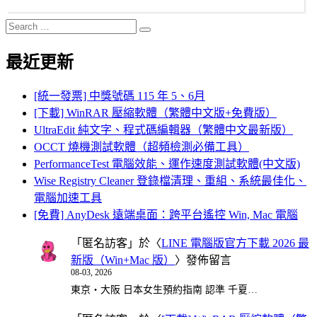
Search
Search
for:
最近更新
[統一發票] 中獎號碼 115 年 5、6月
[下載] WinRAR 壓縮軟體（繁體中文版+免費版）
UltraEdit 純文字、程式碼編輯器（繁體中文最新版）
OCCT 燒機測試軟體（超頻檢測必備工具）
PerformanceTest 電腦效能、運作速度測試軟體(中文版)
Wise Registry Cleaner 登錄檔清理、重組、系統最佳化、
電腦加速工具
[免費] AnyDesk 遠端桌面：跨平台遙控 Win, Mac 電腦
「
匿名訪客
」於〈
LINE 電腦版官方下載 2026 最
新版（Win+Mac 版）
〉發佈留言
08-03, 2026
東京・大阪 日本女生預約指南 認準 千夏…