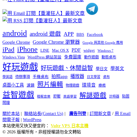
android
android 遊戲
APP
BBS
Facebook
Google Chrome 瀏覽器
Google Chrome
Google 與其他 Google 應用
iPhone
iPad
PDF
widget
LINE
Mac OS X
Windows 7
免費圖庫
Windows Vista
WordPress 網站架設
動作遊戲
動態桌布
好玩遊戲
好玩遊戲、休閒益智
學英文
學日文
播放器
拍照app
待辦事項
手機桌布
學英語
日文學習
桌布
照片編輯
桌面小工具
環境音
濾鏡
療癒
物理遊戲
益智遊戲
解謎遊戲
舒壓
貼圖
計時器
睡眠音樂
英語學習
鬧鐘
關於本站
|
聯絡站長(Contact Us)
|
廣告刊登
|
訂閱新文章
/
用 Email
閱電子報
|
WordPress
本站使用又快又便宜的：
Vultr VPS 日本主機
© 2026 版權所有，非經授權請勿全文轉貼