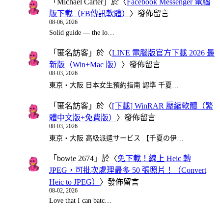
「
Michael Carter
」於〈
Facebook Messenger 電腦
版下載（FB傳訊軟體）
〉發佈留言
08-06, 2026
Solid guide — the lo…
「
匿名訪客
」於〈
LINE 電腦版官方下載 2026 最
新版（Win+Mac 版）
〉發佈留言
08-03, 2026
東京・大阪 日本女生預約指南 認準 千夏…
「
匿名訪客
」於〈
[下載] WinRAR 壓縮軟體（繁
體中文版+免費版）
〉發佈留言
08-03, 2026
東京・大阪 高級派遣サービス 【千夏の伊…
「
bowie 2674
」於〈
免下載！線上 Heic 轉
JPEG，可批次處理最多 50 張照片！（Convert
Heic to JPEG）
〉發佈留言
08-02, 2026
Love that I can batc…