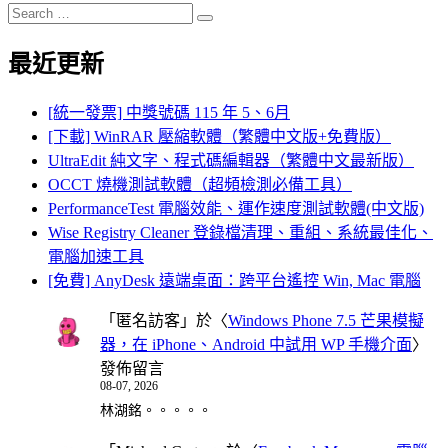
Search
Search
for:
最近更新
[統一發票] 中獎號碼 115 年 5、6月
[下載] WinRAR 壓縮軟體（繁體中文版+免費版）
UltraEdit 純文字、程式碼編輯器（繁體中文最新版）
OCCT 燒機測試軟體（超頻檢測必備工具）
PerformanceTest 電腦效能、運作速度測試軟體(中文版)
Wise Registry Cleaner 登錄檔清理、重組、系統最佳化、
電腦加速工具
[免費] AnyDesk 遠端桌面：跨平台遙控 Win, Mac 電腦
「
匿名訪客
」於〈
Windows Phone 7.5 芒果模擬
器，在 iPhone、Android 中試用 WP 手機介面
〉
發佈留言
08-07, 2026
林湖銘。。。。。