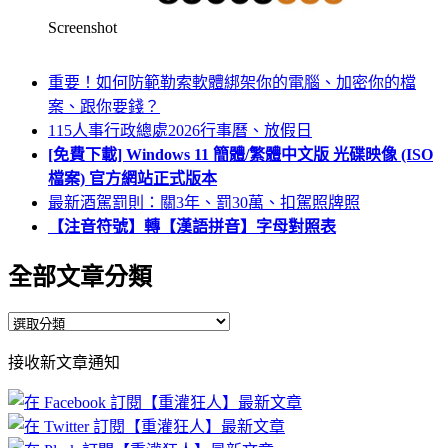
Screenshot
重要！如何防範勒索軟體綁架你的電腦、加密你的檔
案、跟你要錢？
115人事行政總處2026行事曆、放假日
[免費下載] Windows 11 簡體/繁體中文版 光碟映像 (ISO
檔案) 官方網站正式版本
最新酒駕罰則：關3年、罰30萬、扣駕照牌照
【注音符號】轉【漢語拼音】字母對照表
全部文章分類
全
部
接收新文章通知
文
章
分
類