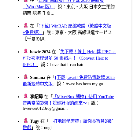
在「
LINE 電腦版官方下載 2026 最新版
（Win+Mac 版）
」說：東京・大阪 日本女生預約
指南 認準 千夏...
在「
[下載] WinRAR 壓縮軟體（繁體中文版
+免費版）
」說：東京・大阪 高級派遣サービス
【千夏の伊...
bowie 2674
在「
免下載！線上 Heic 轉 JPEG，
可批次處理最多 50 張照片！（Convert Heic to
JPEG）
」說：Love that I can batc...
Sumana
在「
[下載] avast! 免費防毒軟體 2025
最新繁體中文版
」說：Avast has been my go...
李紹煒
在「
「MixerBox 鬧鐘」使用 YouTube
音樂當鬧鈴聲！讓你舒服的醒來～
」說：
liweiwei0123roy@gmai...
Tugy
在「
「打地鼠學唐詩」讓你長智慧的好
遊戲
」說：uugi