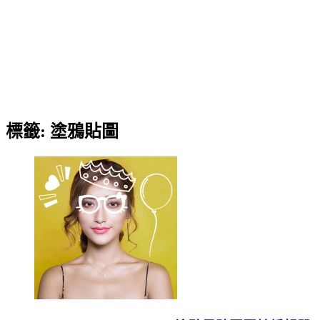
標籤:
塗鴉貼圖