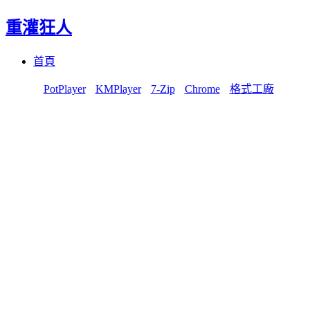
重灌狂人
Menu
Skip
首頁
to
content
PotPlayer
KMPlayer
7-Zip
Chrome
格式工廠