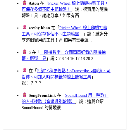
Aston
在「
Picker Wheel 線上隨機抽籤工具，
可保存多個不同主題輪盤！
」說：很實用的隨機
轉盤工具，謝謝分享！如果有西...
zeeshy khan
在「
Picker Wheel 線上隨機抽籤
工具，可保存多個不同主題輪盤！
」說：感謝分
享這個實用的工具！🎉 如果有需要波...
5
在「
「隨機數字」介面簡單好看的隨機抽
籤、選號工具
」說：7 8 14 16 17 18 20 2...
在「
打逐字稿更輕鬆！oTranscribe 可調速、可
暫停、可加入時間標籤的線上聽寫工具
」
說：？？？
SongFromLink
在「
SoundHound 用「哼歌」
的方式找歌（音樂識別軟體）
」說：這篇介紹
SoundHound 的情境很...