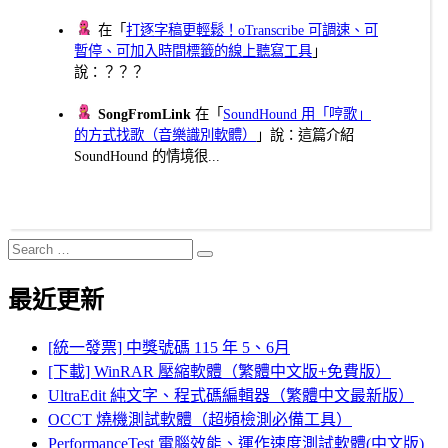
在「
打逐字稿更輕鬆！oTranscribe 可調速、可
暫停、可加入時間標籤的線上聽寫工具
」
說：？？？
SongFromLink
在「
SoundHound 用「哼歌」
的方式找歌（音樂識別軟體）
」說：這篇介紹
SoundHound 的情境很...
Search
Search
for:
最近更新
[統一發票] 中獎號碼 115 年 5、6月
[下載] WinRAR 壓縮軟體（繁體中文版+免費版）
UltraEdit 純文字、程式碼編輯器（繁體中文最新版）
OCCT 燒機測試軟體（超頻檢測必備工具）
PerformanceTest 電腦效能、運作速度測試軟體(中文版)