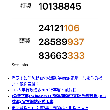
Screenshot
重要！如何防範勒索軟體綁架你的電腦、加密你的檔
案、跟你要錢？
115人事行政總處2026行事曆、放假日
[免費下載] Windows 11 簡體/繁體中文版 光碟映像 (ISO
檔案) 官方網站正式版本
最新酒駕罰則：關3年、罰30萬、扣駕照牌照