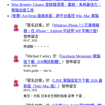
Wise Registry Cleaner 登錄檔清理、重組、系統最佳化、
電腦加速工具
[免費] AnyDesk 遠端桌面：跨平台遙控 Win, Mac 電腦
「
匿名訪客
」於〈
Windows Phone 7.5 芒果模擬
器，在 iPhone、Android 中試用 WP 手機介面
〉
發佈留言
08-07, 2026
林湖銘。。。。。
「
Michael Carter
」於〈
Facebook Messenger 電腦
版下載（FB傳訊軟體）
〉發佈留言
08-06, 2026
Solid guide — the lo…
「
匿名訪客
」於〈
LINE 電腦版官方下載 2026 最
新版（Win+Mac 版）
〉發佈留言
08-03, 2026
東京・大阪 日本女生預約指南 認準 千夏…