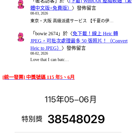
「
匿名訪客
」於〈
[下載] WinRAR 壓縮軟體（繁
體中文版+免費版）
〉發佈留言
08-03, 2026
東京・大阪 高級派遣サービス 【千夏の伊…
「
bowie 2674
」於〈
免下載！線上 Heic 轉
JPEG，可批次處理最多 50 張照片！（Convert
Heic to JPEG）
〉發佈留言
08-02, 2026
Love that I can batc…
[統一發票] 中獎號碼 115 年5、6月