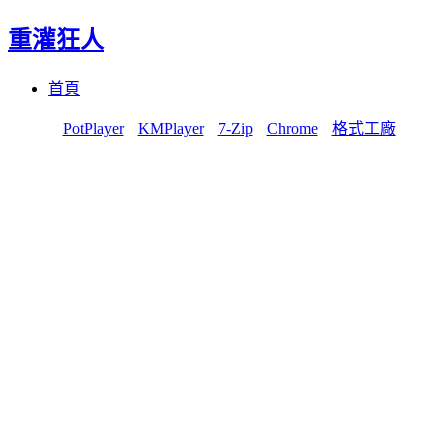
重灌狂人
Menu
Skip
首頁
to
content
PotPlayer
KMPlayer
7-Zip
Chrome
格式工廠