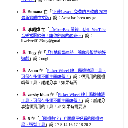
Sumana
在「
[下載] avast! 免費防毒軟體 2025
最新繁體中文版
」說：Avast has been my go...
李紹煒
在「
「MixerBox 鬧鐘」使用 YouTube
音樂當鬧鈴聲！讓你舒服的醒來～
」說：
liweiwei0123roy@gmai...
Tugy
在「
「打地鼠學唐詩」讓你長智慧的好
遊戲
」說：uugi
Aston
在「
Picker Wheel 線上隨機抽籤工具，
可保存多個不同主題輪盤！
」說：很實用的隨機
轉盤工具，謝謝分享！如果有西...
zeeshy khan
在「
Picker Wheel 線上隨機抽籤
工具，可保存多個不同主題輪盤！
」說：感謝分
享這個實用的工具！🎉 如果有需要波...
5
在「
「隨機數字」介面簡單好看的隨機抽
籤、選號工具
」說：7 8 14 16 17 18 20 2...