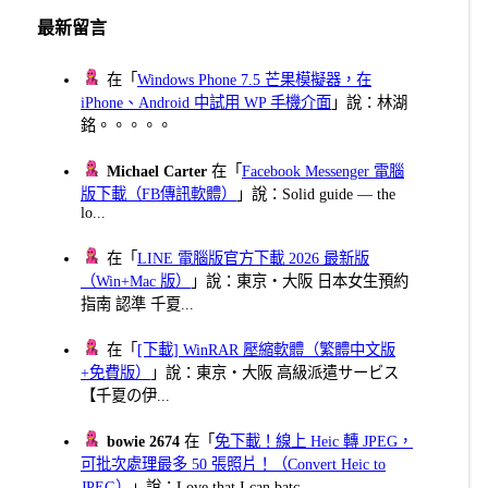
最新留言
在「
Windows Phone 7.5 芒果模擬器，在
iPhone、Android 中試用 WP 手機介面
」說：林湖
銘。。。。。
Michael Carter
在「
Facebook Messenger 電腦
版下載（FB傳訊軟體）
」說：Solid guide — the
lo...
在「
LINE 電腦版官方下載 2026 最新版
（Win+Mac 版）
」說：東京・大阪 日本女生預約
指南 認準 千夏...
在「
[下載] WinRAR 壓縮軟體（繁體中文版
+免費版）
」說：東京・大阪 高級派遣サービス
【千夏の伊...
bowie 2674
在「
免下載！線上 Heic 轉 JPEG，
可批次處理最多 50 張照片！（Convert Heic to
JPEG）
」說：Love that I can batc...