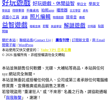
好玩遊戲
好玩遊戲、休閒益智
學英文
學日文
播放器
拍照app
待辦事項
手機桌布
學英語
日文學習
桌布
照片編輯
桌面小工具
環境音
濾鏡
療癒
物理遊戲
益智遊戲
解謎遊戲
舒壓
貼圖
計時器
睡眠音樂
英語學習
鬧鐘
關於本站
|
聯絡站長(Contact Us)
|
廣告刊登
|
訂閱新文章
/
用 Email
閱電子報
|
WordPress
本站使用又快又便宜的：
Vultr VPS 日本主機
© 2026 版權所有，非經授權請勿全文轉貼
本站並無銷售任何軟體、光碟、大補帖等商品，本站與任何
xyz 網站完全無關。
本站並無委託或授權任何個人、公司或第三者承辦任何電腦維
修買賣、宣傳推廣或商品銷售之業務，
若發現盜用 "重灌狂人" 或 "不來恩" 名義之行為，請協助通報
「
與我聯繫
」，謝謝！