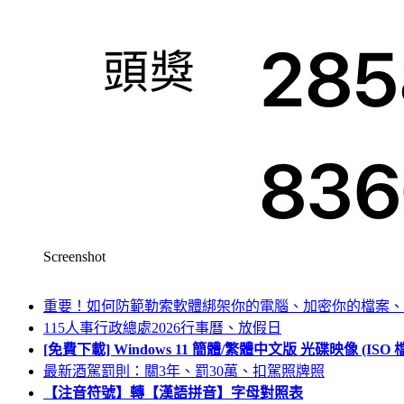
Screenshot
重要！如何防範勒索軟體綁架你的電腦、加密你的檔案、
115人事行政總處2026行事曆、放假日
[免費下載] Windows 11 簡體/繁體中文版 光碟映像 (IS
最新酒駕罰則：關3年、罰30萬、扣駕照牌照
【注音符號】轉【漢語拼音】字母對照表