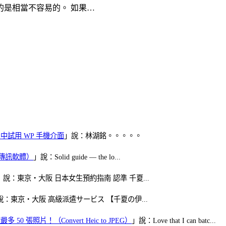
是相當不容易的。 如果…
oid 中試用 WP 手機介面
」說：林湖銘。。。。。
（FB傳訊軟體）
」說：Solid guide — the lo...
」說：東京・大阪 日本女生預約指南 認準 千夏...
說：東京・大阪 高級派遣サービス 【千夏の伊...
50 張照片！（Convert Heic to JPEG）
」說：Love that I can batc...