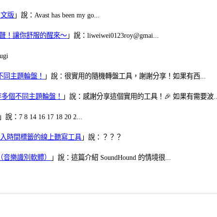
體中文版
」說：Avast has been my go...
當鬧鈴聲！讓你舒服的醒來～
」說：liweiwei0123roy@gmai...
gi
多個不同主題輪盤！
」說：很實用的隨機轉盤工具，謝謝分享！如果有西...
可保存多個不同主題輪盤！
」說：感謝分享這個實用的工具！🎉 如果有需要波..
」說：7 8 14 16 17 18 20 2...
、可加入時間標籤的線上聽寫工具
」說：？？？
找歌（音樂識別軟體）
」說：這篇介紹 SoundHound 的情境很...