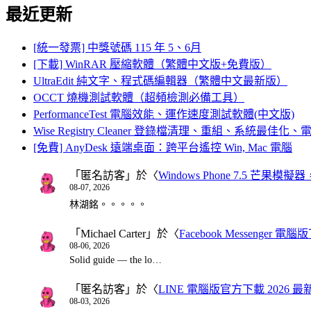
最近更新
[統一發票] 中獎號碼 115 年 5、6月
[下載] WinRAR 壓縮軟體（繁體中文版+免費版）
UltraEdit 純文字、程式碼編輯器（繁體中文最新版）
OCCT 燒機測試軟體（超頻檢測必備工具）
PerformanceTest 電腦效能、運作速度測試軟體(中文版)
Wise Registry Cleaner 登錄檔清理、重組、系統最佳
[免費] AnyDesk 遠端桌面：跨平台遙控 Win, Mac 電腦
「
匿名訪客
」於〈
Windows Phone 7.5 芒果模擬
08-07, 2026
林湖銘。。。。。
「
Michael Carter
」於〈
Facebook Messenger
08-06, 2026
Solid guide — the lo…
「
匿名訪客
」於〈
LINE 電腦版官方下載 2026 最
08-03, 2026