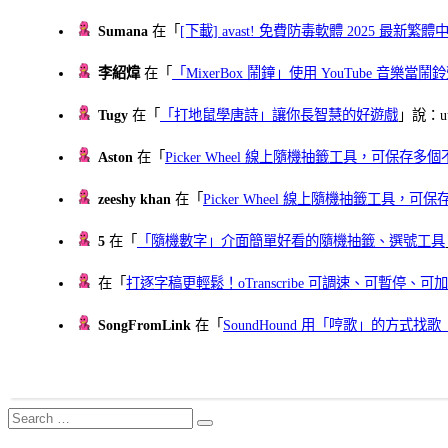
Sumana
在「
[下載] avast! 免費防毒軟體 2025 最新繁
李紹煒
在「
「MixerBox 鬧鐘」使用 YouTube 音樂
Tugy
在「
「打地鼠學唐詩」讓你長智慧的好遊戲
」說：uu
Aston
在「
Picker Wheel 線上隨機抽籤工具，可保存
zeeshy khan
在「
Picker Wheel 線上隨機抽籤工具，
5
在「
「隨機數字」介面簡單好看的隨機抽籤、選號工具
在「
打逐字稿更輕鬆！oTranscribe 可調速、可暫停
SongFromLink
在「
SoundHound 用「哼歌」的方式
Search
Search
for: