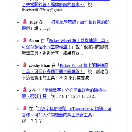
音樂當鬧鈴聲！讓你舒服的醒來～
」說：
liweiwei0123roy@gmai...
Tugy
在「
「打地鼠學唐詩」讓你長智慧的好
遊戲
」說：uugi
Aston
在「
Picker Wheel 線上隨機抽籤工具，
可保存多個不同主題輪盤！
」說：很實用的隨機
轉盤工具，謝謝分享！如果有西...
zeeshy khan
在「
Picker Wheel 線上隨機抽籤
工具，可保存多個不同主題輪盤！
」說：感謝分
享這個實用的工具！🎉 如果有需要波...
5
在「
「隨機數字」介面簡單好看的隨機抽
籤、選號工具
」說：7 8 14 16 17 18 20 2...
在「
打逐字稿更輕鬆！oTranscribe 可調速、可
暫停、可加入時間標籤的線上聽寫工具
」
說：？？？