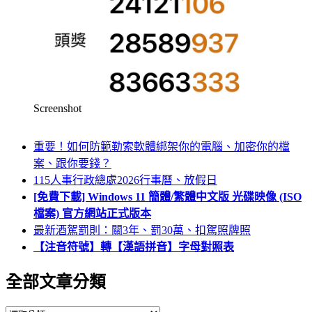
Screenshot
重要！如何防範勒索軟體綁架你的電腦、加密你的檔
案、跟你要錢？
115人事行政總處2026行事曆、放假日
[免費下載] Windows 11 簡體/繁體中文版 光碟映像 (ISO
檔案) 官方網站正式版本
最新酒駕罰則：關3年、罰30萬、扣駕照牌照
【注音符號】轉【漢語拼音】字母對照表
全部文章分類