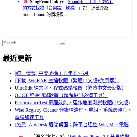
SongFromLink
在「
SoundHound 用「哼歌」
的方式找歌（音樂識別軟體）
」說：這篇介紹
SoundHound 的情境很...
Search
Search
for:
最近更新
[統一發票] 中獎號碼 115 年 5、6月
[下載] WinRAR 壓縮軟體（繁體中文版+免費版）
UltraEdit 純文字、程式碼編輯器（繁體中文最新版）
OCCT 燒機測試軟體（超頻檢測必備工具）
PerformanceTest 電腦效能、運作速度測試軟體(中文版)
Wise Registry Cleaner 登錄檔清理、重組、系統最佳化、
電腦加速工具
[免費] AnyDesk 遠端桌面：跨平台遙控 Win, Mac 電腦
「
匿名訪客
」於〈
Windows Phone 7.5 芒果模擬