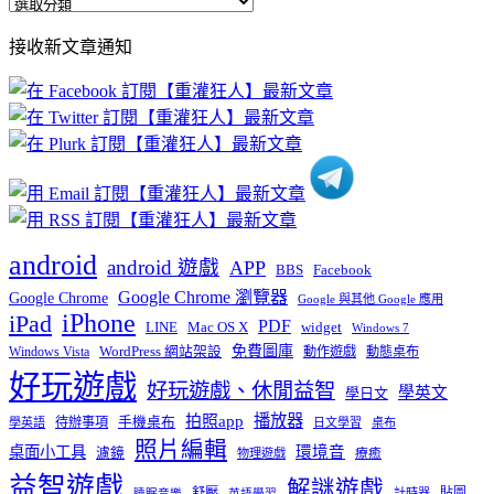
全
部
接收新文章通知
文
章
分
類
android
android 遊戲
APP
BBS
Facebook
Google Chrome 瀏覽器
Google Chrome
Google 與其他 Google 應用
iPhone
iPad
PDF
widget
LINE
Mac OS X
Windows 7
免費圖庫
Windows Vista
WordPress 網站架設
動作遊戲
動態桌布
好玩遊戲
好玩遊戲、休閒益智
學英文
學日文
播放器
拍照app
待辦事項
手機桌布
學英語
日文學習
桌布
照片編輯
桌面小工具
環境音
濾鏡
療癒
物理遊戲
益智遊戲
解謎遊戲
舒壓
貼圖
計時器
睡眠音樂
英語學習