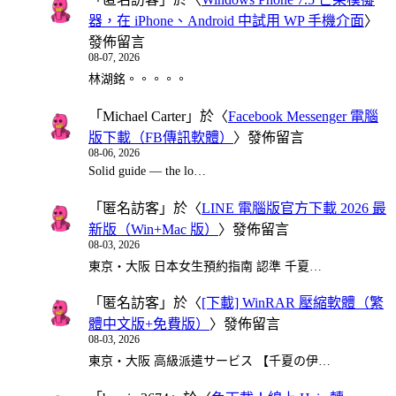
器，在 iPhone、Android 中試用 WP 手機介面
〉
發佈留言
08-07, 2026
林湖銘。。。。。
「
Michael Carter
」於〈
Facebook Messenger 電腦
版下載（FB傳訊軟體）
〉發佈留言
08-06, 2026
Solid guide — the lo…
「
匿名訪客
」於〈
LINE 電腦版官方下載 2026 最
新版（Win+Mac 版）
〉發佈留言
08-03, 2026
東京・大阪 日本女生預約指南 認準 千夏…
「
匿名訪客
」於〈
[下載] WinRAR 壓縮軟體（繁
體中文版+免費版）
〉發佈留言
08-03, 2026
東京・大阪 高級派遣サービス 【千夏の伊…