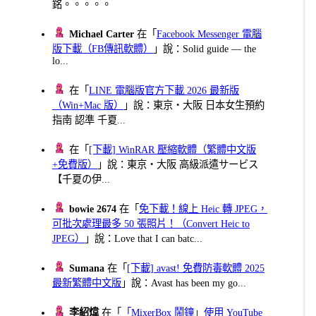
銘。。。。。
Michael Carter
在「
Facebook Messenger 電腦
版下載（FB傳訊軟體）
」說：Solid guide — the
lo...
在「
LINE 電腦版官方下載 2026 最新版
（Win+Mac 版）
」說：東京・大阪 日本女生預約
指南 認準 千夏...
在「
[下載] WinRAR 壓縮軟體（繁體中文版
+免費版）
」說：東京・大阪 高級派遣サービス
【千夏の伊...
bowie 2674
在「
免下載！線上 Heic 轉 JPEG，
可批次處理最多 50 張照片！（Convert Heic to
JPEG）
」說：Love that I can batc...
Sumana
在「
[下載] avast! 免費防毒軟體 2025
最新繁體中文版
」說：Avast has been my go...
李紹煒
在「
「MixerBox 鬧鐘」使用 YouTube