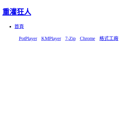
重灌狂人
Menu
Skip
首頁
to
content
PotPlayer
KMPlayer
7-Zip
Chrome
格式工廠