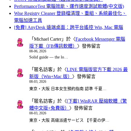
PerformanceTest 電腦效能、運作速度測試軟體(中文版)
Wise Registry Cleaner 登錄檔清理、重組、系統最佳化、
電腦加速工具
[免費] AnyDesk 遠端桌面：跨平台遙控 Win, Mac 電腦
「
Michael Carter
」於〈
Facebook Messenger 電腦
版下載（FB傳訊軟體）
〉發佈留言
08-06, 2026
Solid guide — the lo…
「
匿名訪客
」於〈
LINE 電腦版官方下載 2026 最
新版（Win+Mac 版）
〉發佈留言
08-03, 2026
東京・大阪 日本女生預約指南 認準 千夏…
「
匿名訪客
」於〈
[下載] WinRAR 壓縮軟體（繁
體中文版+免費版）
〉發佈留言
08-03, 2026
東京・大阪 高級派遣サービス 【千夏の伊…