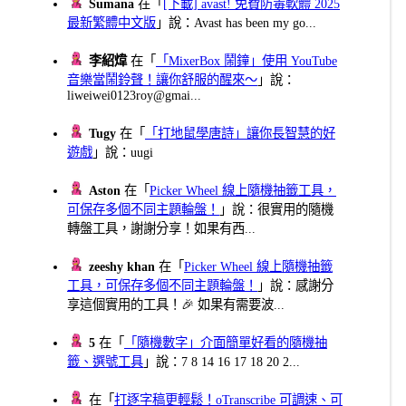
Sumana
在「
[下載] avast! 免費防毒軟體 2025
最新繁體中文版
」說：Avast has been my go...
李紹煒
在「
「MixerBox 鬧鐘」使用 YouTube
音樂當鬧鈴聲！讓你舒服的醒來～
」說：
liweiwei0123roy@gmai...
Tugy
在「
「打地鼠學唐詩」讓你長智慧的好
遊戲
」說：uugi
Aston
在「
Picker Wheel 線上隨機抽籤工具，
可保存多個不同主題輪盤！
」說：很實用的隨機
轉盤工具，謝謝分享！如果有西...
zeeshy khan
在「
Picker Wheel 線上隨機抽籤
工具，可保存多個不同主題輪盤！
」說：感謝分
享這個實用的工具！🎉 如果有需要波...
5
在「
「隨機數字」介面簡單好看的隨機抽
籤、選號工具
」說：7 8 14 16 17 18 20 2...
在「
打逐字稿更輕鬆！oTranscribe 可調速、可