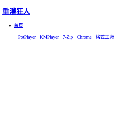
重灌狂人
Menu
Skip
首頁
to
content
PotPlayer
KMPlayer
7-Zip
Chrome
格式工廠