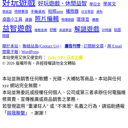
好玩遊戲
好玩遊戲、休閒益智
學英文
學日文
播放器
拍照app
待辦事項
手機桌布
學英語
日文學習
桌布
照片編輯
桌面小工具
環境音
濾鏡
療癒
物理遊戲
益智遊戲
解謎遊戲
舒壓
貼圖
計時器
睡眠音樂
英語學習
鬧鐘
關於本站
|
聯絡站長(Contact Us)
|
廣告刊登
|
訂閱新文章
/
用 Email
閱電子報
|
WordPress
本站使用又快又便宜的：
Vultr VPS 日本主機
© 2026 版權所有，非經授權請勿全文轉貼
本站並無銷售任何軟體、光碟、大補帖等商品，本站與任何
xyz 網站完全無關。
本站並無委託或授權任何個人、公司或第三者承辦任何電腦維
修買賣、宣傳推廣或商品銷售之業務，
若發現盜用 "重灌狂人" 或 "不來恩" 名義之行為，請協助通報
「
與我聯繫
」，謝謝！