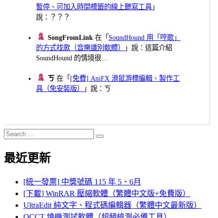
暫停、可加入時間標籤的線上聽寫工具
」
說：？？？
SongFromLink
在「
SoundHound 用「哼歌」
的方式找歌（音樂識別軟體）
」說：這篇介紹
SoundHound 的情境很...
ㄎ
在「
[免費] AniFX 滑鼠游標編輯、製作工
具（免安裝版）
」說：ㄎ
Search
Search
for:
最近更新
[統一發票] 中獎號碼 115 年 5、6月
[下載] WinRAR 壓縮軟體（繁體中文版+免費版）
UltraEdit 純文字、程式碼編輯器（繁體中文最新版）
OCCT 燒機測試軟體（超頻檢測必備工具）