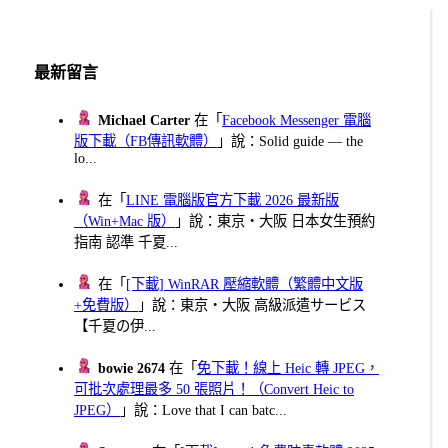
分
頁
最新留言
Michael Carter
在「
Facebook Messenger 電腦
版下載（FB傳訊軟體）
」說：Solid guide — the
lo...
在「
LINE 電腦版官方下載 2026 最新版
（Win+Mac 版）
」說：東京・大阪 日本女生預約
指南 認準 千夏...
在「
[下載] WinRAR 壓縮軟體（繁體中文版
+免費版）
」說：東京・大阪 高級派遣サービス
【千夏の伊...
bowie 2674
在「
免下載！線上 Heic 轉 JPEG，
可批次處理最多 50 張照片！（Convert Heic to
JPEG）
」說：Love that I can batc...