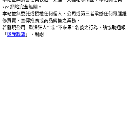
xyz 網站完全無關。
本站並無委託或授權任何個人、公司或第三者承辦任何電腦維
修買賣、宣傳推廣或商品銷售之業務，
若發現盜用 "重灌狂人" 或 "不來恩" 名義之行為，請協助通報
「
與我聯繫
」，謝謝！