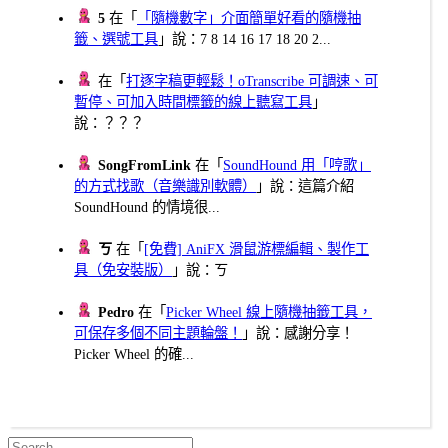
5
在「
「隨機數字」介面簡單好看的隨機抽
籤、選號工具
」說：7 8 14 16 17 18 20 2...
在「
打逐字稿更輕鬆！oTranscribe 可調速、可
暫停、可加入時間標籤的線上聽寫工具
」
說：？？？
SongFromLink
在「
SoundHound 用「哼歌」
的方式找歌（音樂識別軟體）
」說：這篇介紹
SoundHound 的情境很...
ㄎ
在「
[免費] AniFX 滑鼠游標編輯、製作工
具（免安裝版）
」說：ㄎ
Pedro
在「
Picker Wheel 線上隨機抽籤工具，
可保存多個不同主題輪盤！
」說：感謝分享！
Picker Wheel 的確...
Search