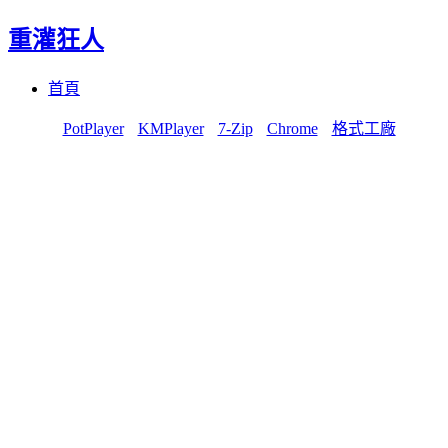
重灌狂人
Menu
Skip
首頁
to
content
PotPlayer
KMPlayer
7-Zip
Chrome
格式工廠