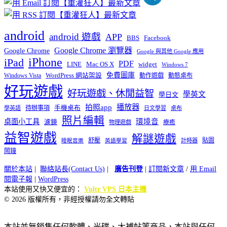
android
android 遊戲
APP
BBS
Facebook
Google Chrome 瀏覽器
Google Chrome
Google 與其他 Google 應用
iPhone
iPad
PDF
widget
LINE
Mac OS X
Windows 7
免費圖庫
Windows Vista
WordPress 網站架設
動作遊戲
動態桌布
好玩遊戲
好玩遊戲、休閒益智
學英文
學日文
播放器
拍照app
待辦事項
手機桌布
學英語
日文學習
桌布
照片編輯
桌面小工具
環境音
濾鏡
療癒
物理遊戲
益智遊戲
解謎遊戲
舒壓
貼圖
計時器
睡眠音樂
英語學習
鬧鐘
關於本站
|
聯絡站長(Contact Us)
|
廣告刊登
|
訂閱新文章
/
用 Email
閱電子報
|
WordPress
本站使用又快又便宜的：
Vultr VPS 日本主機
© 2026 版權所有，非經授權請勿全文轉貼
本站並無銷售任何軟體、光碟、大補帖等商品，本站與任何