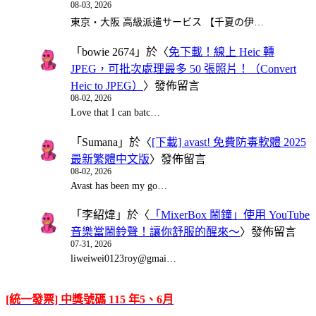
08-03, 2026
東京・大阪 高級派遣サービス 【千夏の伊…
「
bowie 2674
」於〈
免下載！線上 Heic 轉
JPEG，可批次處理最多 50 張照片！（Convert
Heic to JPEG）
〉發佈留言
08-02, 2026
Love that I can batc…
「
Sumana
」於〈
[下載] avast! 免費防毒軟體 2025
最新繁體中文版
〉發佈留言
08-02, 2026
Avast has been my go…
「
李紹煒
」於〈
「MixerBox 鬧鐘」使用 YouTube
音樂當鬧鈴聲！讓你舒服的醒來～
〉發佈留言
07-31, 2026
liweiwei0123roy@gmai…
[統一發票] 中獎號碼 115 年5、6月