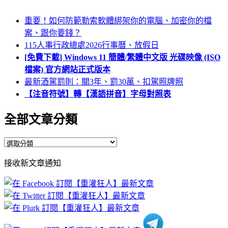
重要！如何防範勒索軟體綁架你的電腦、加密你的檔
案、跟你要錢？
115人事行政總處2026行事曆、放假日
[免費下載] Windows 11 簡體/繁體中文版 光碟映像 (ISO
檔案) 官方網站正式版本
最新酒駕罰則：關3年、罰30萬、扣駕照牌照
【注音符號】轉【漢語拼音】字母對照表
全部文章分類
全
部
接收新文章通知
文
章
分
類