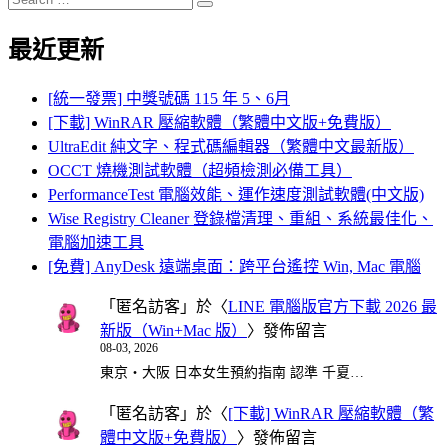
Search
for:
最近更新
[統一發票] 中獎號碼 115 年 5、6月
[下載] WinRAR 壓縮軟體（繁體中文版+免費版）
UltraEdit 純文字、程式碼編輯器（繁體中文最新版）
OCCT 燒機測試軟體（超頻檢測必備工具）
PerformanceTest 電腦效能、運作速度測試軟體(中文版)
Wise Registry Cleaner 登錄檔清理、重組、系統最佳化、
電腦加速工具
[免費] AnyDesk 遠端桌面：跨平台遙控 Win, Mac 電腦
「
匿名訪客
」於〈
LINE 電腦版官方下載 2026 最
新版（Win+Mac 版）
〉發佈留言
08-03, 2026
東京・大阪 日本女生預約指南 認準 千夏…
「
匿名訪客
」於〈
[下載] WinRAR 壓縮軟體（繁
體中文版+免費版）
〉發佈留言