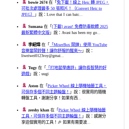
bowie 2674
在「
免下載！線上 Heic 轉 JPEG，
可批次處理最多 50 張照片！（Convert Heic to
JPEG）
」說：Love that I can batc...
Sumana
在「
[下載] avast! 免費防毒軟體 2025
最新繁體中文版
」說：Avast has been my go...
李紹煒
在「
「MixerBox 鬧鐘」使用 YouTube
音樂當鬧鈴聲！讓你舒服的醒來～
」說：
liweiwei0123roy@gmai...
Tugy
在「
「打地鼠學唐詩」讓你長智慧的好
遊戲
」說：uugi
Aston
在「
Picker Wheel 線上隨機抽籤工具，
可保存多個不同主題輪盤！
」說：很實用的隨機
轉盤工具，謝謝分享！如果有西...
zeeshy khan
在「
Picker Wheel 線上隨機抽籤
工具，可保存多個不同主題輪盤！
」說：感謝分
享這個實用的工具！🎉 如果有需要波...