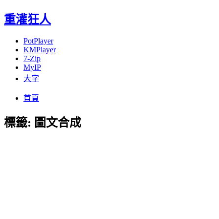
重灌狂人
PotPlayer
KMPlayer
7-Zip
MyIP
大字
Menu
Skip
首頁
to
content
標籤:
圖文合成