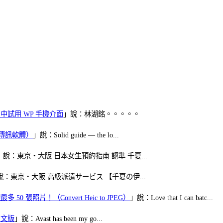
oid 中試用 WP 手機介面
」說：林湖銘。。。。。
（FB傳訊軟體）
」說：Solid guide — the lo...
」說：東京・大阪 日本女生預約指南 認準 千夏...
說：東京・大阪 高級派遣サービス 【千夏の伊...
50 張照片！（Convert Heic to JPEG）
」說：Love that I can batc...
體中文版
」說：Avast has been my go...