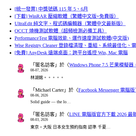
[統一發票] 中獎號碼 115 年 5、6月
[下載] WinRAR 壓縮軟體（繁體中文版+免費版）
UltraEdit 純文字、程式碼編輯器（繁體中文最新版）
OCCT 燒機測試軟體（超頻檢測必備工具）
PerformanceTest 電腦效能、運作速度測試軟體(中文版)
Wise Registry Cleaner 登錄檔清理、重組、系統最佳
[免費] AnyDesk 遠端桌面：跨平台遙控 Win, Mac 電腦
「
匿名訪客
」於〈
Windows Phone 7.5 芒果模擬
08-07, 2026
林湖銘。。。。。
「
Michael Carter
」於〈
Facebook Messenger
08-06, 2026
Solid guide — the lo…
「
匿名訪客
」於〈
LINE 電腦版官方下載 2026 最
08-03, 2026
東京・大阪 日本女生預約指南 認準 千夏…