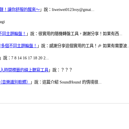
當鬧鈴聲！讓你舒服的醒來～
」說：liweiwei0123roy@gmai...
gi
多個不同主題輪盤！
」說：很實用的隨機轉盤工具，謝謝分享！如果有西...
可保存多個不同主題輪盤！
」說：感謝分享這個實用的工具！🎉 如果有需要波..
」說：7 8 14 16 17 18 20 2...
、可加入時間標籤的線上聽寫工具
」說：？？？
找歌（音樂識別軟體）
」說：這篇介紹 SoundHound 的情境很...