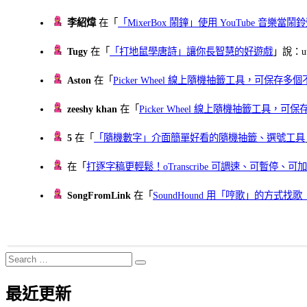
李紹煒
在「
「MixerBox 鬧鐘」使用 YouTube 音樂
Tugy
在「
「打地鼠學唐詩」讓你長智慧的好遊戲
」說：uu
Aston
在「
Picker Wheel 線上隨機抽籤工具，可保存
zeeshy khan
在「
Picker Wheel 線上隨機抽籤工具，
5
在「
「隨機數字」介面簡單好看的隨機抽籤、選號工具
在「
打逐字稿更輕鬆！oTranscribe 可調速、可暫停
SongFromLink
在「
SoundHound 用「哼歌」的方式
Search
Search
for:
最近更新