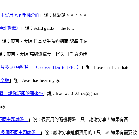
oid 中試用 WP 手機介面
」說：林湖銘。。。。。
（FB傳訊軟體）
」說：Solid guide — the lo...
」說：東京・大阪 日本女生預約指南 認準 千夏...
說：東京・大阪 高級派遣サービス 【千夏の伊...
50 張照片！（Convert Heic to JPEG）
」說：Love that I can batc...
體中文版
」說：Avast has been my go...
當鬧鈴聲！讓你舒服的醒來～
」說：liweiwei0123roy@gmai...
gi
多個不同主題輪盤！
」說：很實用的隨機轉盤工具，謝謝分享！如果有西...
可保存多個不同主題輪盤！
」說：感謝分享這個實用的工具！🎉 如果有需要波..