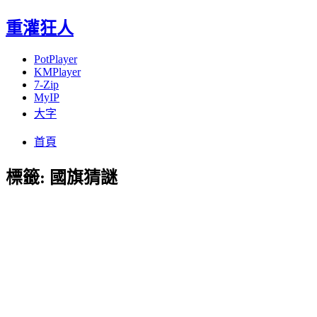
重灌狂人
PotPlayer
KMPlayer
7-Zip
MyIP
大字
Menu
Skip
首頁
to
content
標籤:
國旗猜謎