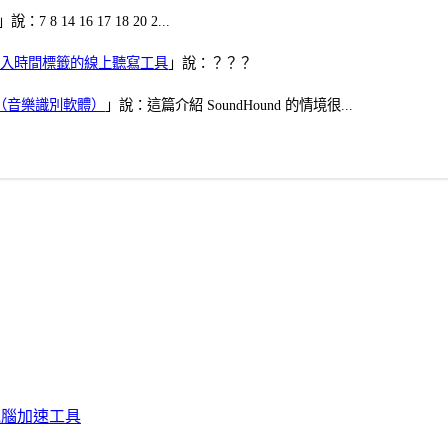
」說：7 8 14 16 17 18 20 2...
、可加入時間標籤的線上聽寫工具
」說：？？？
找歌（音樂識別軟體）
」說：這篇介紹 SoundHound 的情境很...
化、電腦加速工具