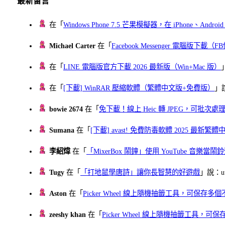
最新留言
在「
Windows Phone 7.5 芒果模擬器，在 iPhone、Andr
Michael Carter
在「
Facebook Messenger 電腦版下載
在「
LINE 電腦版官方下載 2026 最新版（Win+Mac 版）
在「
[下載] WinRAR 壓縮軟體（繁體中文版+免費版）
」
bowie 2674
在「
免下載！線上 Heic 轉 JPEG，可批次處理最多 
Sumana
在「
[下載] avast! 免費防毒軟體 2025 最新繁
李紹煒
在「
「MixerBox 鬧鐘」使用 YouTube 音樂
Tugy
在「
「打地鼠學唐詩」讓你長智慧的好遊戲
」說：uu
Aston
在「
Picker Wheel 線上隨機抽籤工具，可保存
zeeshy khan
在「
Picker Wheel 線上隨機抽籤工具，