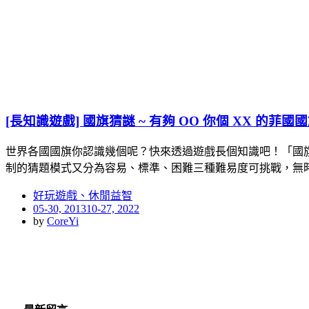
[長知識遊戲] 國旗猜謎 ~ 有夠 OO 你個 XX 的菲國國旗你
世界各國國旗你認識幾個呢？快來透過遊戲長個知識吧！「國
制的猜題模式又分為容易、標準、困難三種難易度可挑戰，無
好玩遊戲、休閒益智
Posted
05-30, 2013
10-27, 2022
on
by
CoreYi