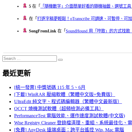
5
在「
「隨機數字」介面簡單好看的隨機抽籤、選號工具
在「
打逐字稿更輕鬆！oTranscribe 可調速、可暫停
SongFromLink
在「
SoundHound 用「哼歌」的方式
Search
Search
for:
最近更新
[統一發票] 中獎號碼 115 年 5、6月
[下載] WinRAR 壓縮軟體（繁體中文版+免費版）
UltraEdit 純文字、程式碼編輯器（繁體中文最新版）
OCCT 燒機測試軟體（超頻檢測必備工具）
PerformanceTest 電腦效能、運作速度測試軟體(中文版)
Wise Registry Cleaner 登錄檔清理、重組、系統最佳
[免費] AnyDesk 遠端桌面：跨平台遙控 Win, Mac 電腦