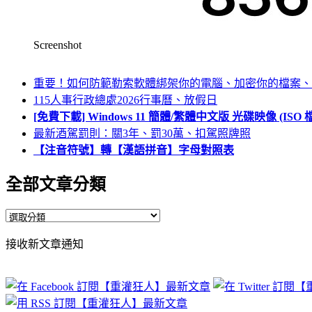
Screenshot
重要！如何防範勒索軟體綁架你的電腦、加密你的檔案、
115人事行政總處2026行事曆、放假日
[免費下載] Windows 11 簡體/繁體中文版 光碟映像 (IS
最新酒駕罰則：關3年、罰30萬、扣駕照牌照
【注音符號】轉【漢語拼音】字母對照表
全部文章分類
全
部
接收新文章通知
文
章
分
類