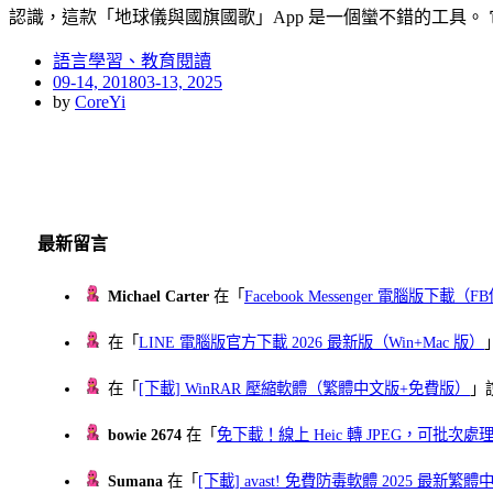
認識，這款「地球儀與國旗國歌」App 是一個蠻不錯的工具。
語言學習、教育閱讀
Posted
09-14, 2018
03-13, 2025
on
by
CoreYi
最新留言
Michael Carter
在「
Facebook Messenger 電腦版下載
在「
LINE 電腦版官方下載 2026 最新版（Win+Mac 版）
在「
[下載] WinRAR 壓縮軟體（繁體中文版+免費版）
」
bowie 2674
在「
免下載！線上 Heic 轉 JPEG，可批次處理最多 
Sumana
在「
[下載] avast! 免費防毒軟體 2025 最新繁