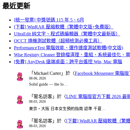
最近更新
[統一發票] 中獎號碼 115 年 5、6月
[下載] WinRAR 壓縮軟體（繁體中文版+免費版）
UltraEdit 純文字、程式碼編輯器（繁體中文最新版）
OCCT 燒機測試軟體（超頻檢測必備工具）
PerformanceTest 電腦效能、運作速度測試軟體(中文版)
Wise Registry Cleaner 登錄檔清理、重組、系統最佳
[免費] AnyDesk 遠端桌面：跨平台遙控 Win, Mac 電腦
「
Michael Carter
」於〈
Facebook Messenger
08-06, 2026
Solid guide — the lo…
「
匿名訪客
」於〈
LINE 電腦版官方下載 2026 最
08-03, 2026
東京・大阪 日本女生預約指南 認準 千夏…
「
匿名訪客
」於〈
[下載] WinRAR 壓縮軟體（
08-03, 2026