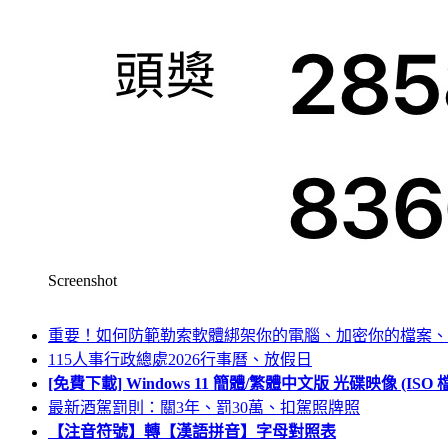
Screenshot
重要！如何防範勒索軟體綁架你的電腦、加密你的檔案、
115人事行政總處2026行事曆、放假日
[免費下載] Windows 11 簡體/繁體中文版 光碟映像 (IS
最新酒駕罰則：關3年、罰30萬、扣駕照牌照
【注音符號】轉【漢語拼音】字母對照表