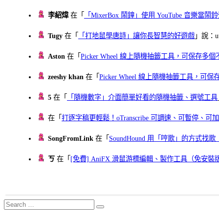
李紹煒
在「
「MixerBox 鬧鐘」使用 YouTube 音樂
Tugy
在「
「打地鼠學唐詩」讓你長智慧的好遊戲
」說：uu
Aston
在「
Picker Wheel 線上隨機抽籤工具，可保存
zeeshy khan
在「
Picker Wheel 線上隨機抽籤工具，
5
在「
「隨機數字」介面簡單好看的隨機抽籤、選號工具
在「
打逐字稿更輕鬆！oTranscribe 可調速、可暫停
SongFromLink
在「
SoundHound 用「哼歌」的方式
ㄎ
在「
[免費] AniFX 滑鼠游標編輯、製作工具（免安裝
Search
Search
for: