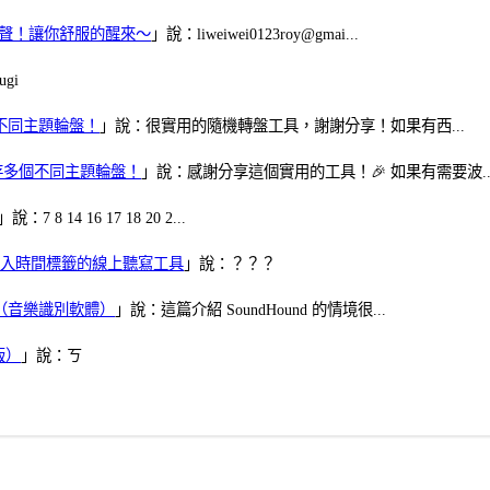
當鬧鈴聲！讓你舒服的醒來～
」說：liweiwei0123roy@gmai...
gi
多個不同主題輪盤！
」說：很實用的隨機轉盤工具，謝謝分享！如果有西...
可保存多個不同主題輪盤！
」說：感謝分享這個實用的工具！🎉 如果有需要波..
」說：7 8 14 16 17 18 20 2...
、可加入時間標籤的線上聽寫工具
」說：？？？
找歌（音樂識別軟體）
」說：這篇介紹 SoundHound 的情境很...
版）
」說：ㄎ