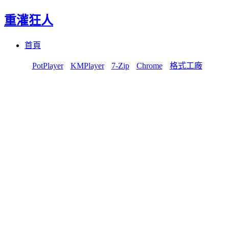
重灌狂人
Menu
Skip
首頁
to
content
PotPlayer
KMPlayer
7-Zip
Chrome
格式工廠