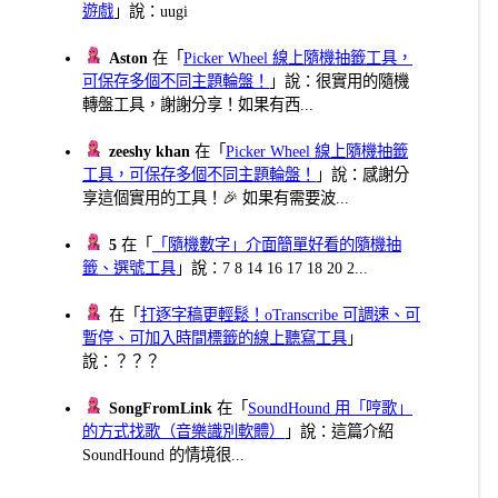
遊戲
」說：uugi
Aston
在「
Picker Wheel 線上隨機抽籤工具，
可保存多個不同主題輪盤！
」說：很實用的隨機
轉盤工具，謝謝分享！如果有西...
zeeshy khan
在「
Picker Wheel 線上隨機抽籤
工具，可保存多個不同主題輪盤！
」說：感謝分
享這個實用的工具！🎉 如果有需要波...
5
在「
「隨機數字」介面簡單好看的隨機抽
籤、選號工具
」說：7 8 14 16 17 18 20 2...
在「
打逐字稿更輕鬆！oTranscribe 可調速、可
暫停、可加入時間標籤的線上聽寫工具
」
說：？？？
SongFromLink
在「
SoundHound 用「哼歌」
的方式找歌（音樂識別軟體）
」說：這篇介紹
SoundHound 的情境很...