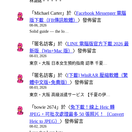
林湖銘。。。。。
「
Michael Carter
」於〈
Facebook Messenger 電腦
版下載（FB傳訊軟體）
〉發佈留言
08-06, 2026
Solid guide — the lo…
「
匿名訪客
」於〈
LINE 電腦版官方下載 2026 最
新版（Win+Mac 版）
〉發佈留言
08-03, 2026
東京・大阪 日本女生預約指南 認準 千夏…
「
匿名訪客
」於〈
[下載] WinRAR 壓縮軟體（繁
體中文版+免費版）
〉發佈留言
08-03, 2026
東京・大阪 高級派遣サービス 【千夏の伊…
「
bowie 2674
」於〈
免下載！線上 Heic 轉
JPEG，可批次處理最多 50 張照片！（Convert
Heic to JPEG）
〉發佈留言
08-02, 2026