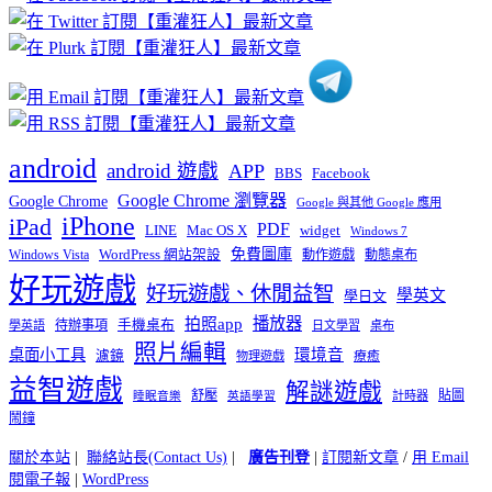
分
類
android
android 遊戲
APP
BBS
Facebook
Google Chrome 瀏覽器
Google Chrome
Google 與其他 Google 應用
iPhone
iPad
PDF
widget
LINE
Mac OS X
Windows 7
免費圖庫
Windows Vista
WordPress 網站架設
動作遊戲
動態桌布
好玩遊戲
好玩遊戲、休閒益智
學英文
學日文
播放器
拍照app
待辦事項
手機桌布
學英語
日文學習
桌布
照片編輯
桌面小工具
環境音
濾鏡
療癒
物理遊戲
益智遊戲
解謎遊戲
舒壓
貼圖
計時器
睡眠音樂
英語學習
鬧鐘
關於本站
|
聯絡站長(Contact Us)
|
廣告刊登
|
訂閱新文章
/
用 Email
閱電子報
|
WordPress