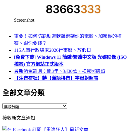
Screenshot
重要！如何防範勒索軟體綁架你的電腦、加密你的檔
案、跟你要錢？
115人事行政總處2026行事曆、放假日
[免費下載] Windows 11 簡體/繁體中文版 光碟映像 (ISO
檔案) 官方網站正式版本
最新酒駕罰則：關3年、罰30萬、扣駕照牌照
【注音符號】轉【漢語拼音】字母對照表
全部文章分類
全
部
接收新文章通知
文
章