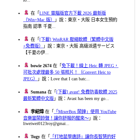
在「
LINE 電腦版官方下載 2026 最新版
（Win+Mac 版）
」說：東京・大阪 日本女生預約
指南 認準 千夏...
在「
[下載] WinRAR 壓縮軟體（繁體中文版
+免費版）
」說：東京・大阪 高級派遣サービス
【千夏の伊...
bowie 2674
在「
免下載！線上 Heic 轉 JPEG，
可批次處理最多 50 張照片！（Convert Heic to
JPEG）
」說：Love that I can batc...
Sumana
在「
[下載] avast! 免費防毒軟體 2025
最新繁體中文版
」說：Avast has been my go...
李紹煒
在「
「MixerBox 鬧鐘」使用 YouTube
音樂當鬧鈴聲！讓你舒服的醒來～
」說：
liweiwei0123roy@gmai...
Tugy
在「
「打地鼠學唐詩」讓你長智慧的好