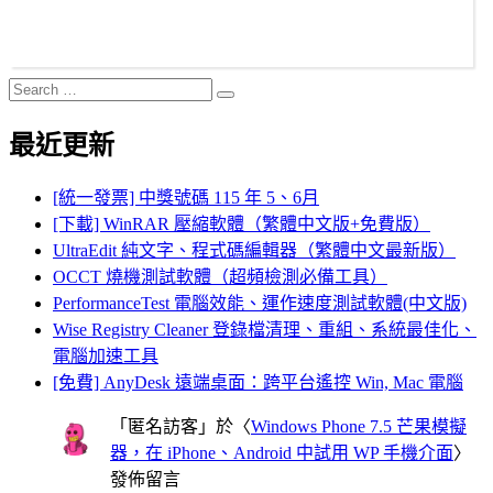
Search
Search
for:
最近更新
[統一發票] 中獎號碼 115 年 5、6月
[下載] WinRAR 壓縮軟體（繁體中文版+免費版）
UltraEdit 純文字、程式碼編輯器（繁體中文最新版）
OCCT 燒機測試軟體（超頻檢測必備工具）
PerformanceTest 電腦效能、運作速度測試軟體(中文版)
Wise Registry Cleaner 登錄檔清理、重組、系統最佳化、
電腦加速工具
[免費] AnyDesk 遠端桌面：跨平台遙控 Win, Mac 電腦
「
匿名訪客
」於〈
Windows Phone 7.5 芒果模擬
器，在 iPhone、Android 中試用 WP 手機介面
〉
發佈留言