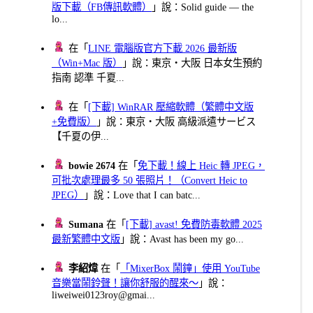
版下載（FB傳訊軟體）
」說：Solid guide — the
lo...
在「
LINE 電腦版官方下載 2026 最新版
（Win+Mac 版）
」說：東京・大阪 日本女生預約
指南 認準 千夏...
在「
[下載] WinRAR 壓縮軟體（繁體中文版
+免費版）
」說：東京・大阪 高級派遣サービス
【千夏の伊...
bowie 2674
在「
免下載！線上 Heic 轉 JPEG，
可批次處理最多 50 張照片！（Convert Heic to
JPEG）
」說：Love that I can batc...
Sumana
在「
[下載] avast! 免費防毒軟體 2025
最新繁體中文版
」說：Avast has been my go...
李紹煒
在「
「MixerBox 鬧鐘」使用 YouTube
音樂當鬧鈴聲！讓你舒服的醒來～
」說：
liweiwei0123roy@gmai...