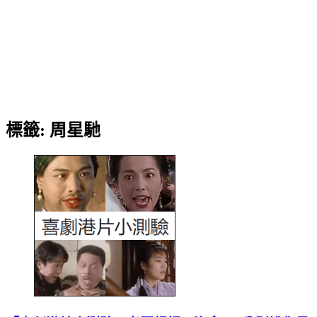
標籤:
周星馳