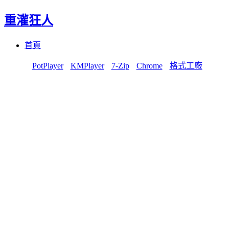
重灌狂人
Menu
Skip
首頁
to
content
PotPlayer
KMPlayer
7-Zip
Chrome
格式工廠