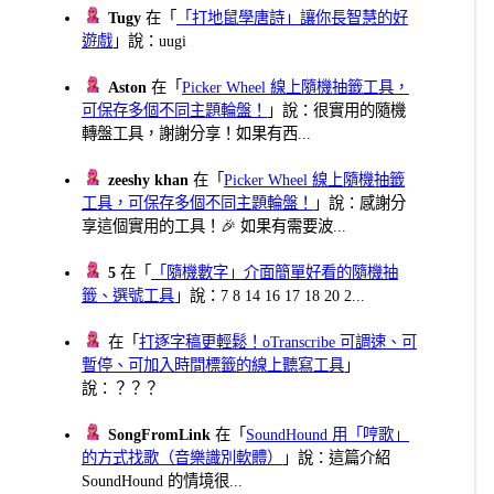
Tugy
在「
「打地鼠學唐詩」讓你長智慧的好
遊戲
」說：uugi
Aston
在「
Picker Wheel 線上隨機抽籤工具，
可保存多個不同主題輪盤！
」說：很實用的隨機
轉盤工具，謝謝分享！如果有西...
zeeshy khan
在「
Picker Wheel 線上隨機抽籤
工具，可保存多個不同主題輪盤！
」說：感謝分
享這個實用的工具！🎉 如果有需要波...
5
在「
「隨機數字」介面簡單好看的隨機抽
籤、選號工具
」說：7 8 14 16 17 18 20 2...
在「
打逐字稿更輕鬆！oTranscribe 可調速、可
暫停、可加入時間標籤的線上聽寫工具
」
說：？？？
SongFromLink
在「
SoundHound 用「哼歌」
的方式找歌（音樂識別軟體）
」說：這篇介紹
SoundHound 的情境很...