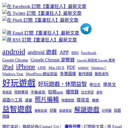
章
分
類
android
android 遊戲
APP
BBS
Facebook
Google Chrome 瀏覽器
Google Chrome
Google 與其他 Google 應用
iPhone
iPad
PDF
widget
LINE
Mac OS X
Windows 7
免費圖庫
Windows Vista
WordPress 網站架設
動作遊戲
動態桌布
好玩遊戲
好玩遊戲、休閒益智
學英文
學日文
播放器
拍照app
待辦事項
手機桌布
學英語
日文學習
桌布
照片編輯
桌面小工具
環境音
濾鏡
療癒
物理遊戲
益智遊戲
解謎遊戲
舒壓
貼圖
計時器
睡眠音樂
英語學習
鬧鐘
關於本站
|
聯絡站長(Contact Us)
|
廣告刊登
|
訂閱新文章
/
用 Email