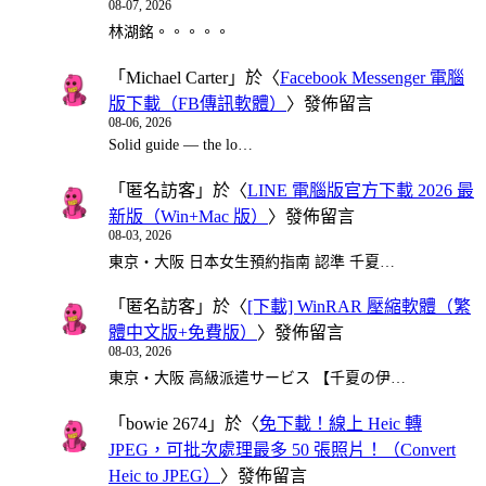
08-07, 2026
林湖銘。。。。。
「
Michael Carter
」於〈
Facebook Messenger 電腦
版下載（FB傳訊軟體）
〉發佈留言
08-06, 2026
Solid guide — the lo…
「
匿名訪客
」於〈
LINE 電腦版官方下載 2026 最
新版（Win+Mac 版）
〉發佈留言
08-03, 2026
東京・大阪 日本女生預約指南 認準 千夏…
「
匿名訪客
」於〈
[下載] WinRAR 壓縮軟體（繁
體中文版+免費版）
〉發佈留言
08-03, 2026
東京・大阪 高級派遣サービス 【千夏の伊…
「
bowie 2674
」於〈
免下載！線上 Heic 轉
JPEG，可批次處理最多 50 張照片！（Convert
Heic to JPEG）
〉發佈留言