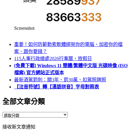
Screenshot
重要！如何防範勒索軟體綁架你的電腦、加密你的檔
案、跟你要錢？
115人事行政總處2026行事曆、放假日
[免費下載] Windows 11 簡體/繁體中文版 光碟映像 (ISO
檔案) 官方網站正式版本
最新酒駕罰則：關3年、罰30萬、扣駕照牌照
【注音符號】轉【漢語拼音】字母對照表
全部文章分類
全
部
接收新文章通知
文