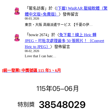
「
匿名訪客
」於〈
[下載] WinRAR 壓縮軟體（繁
體中文版+免費版）
〉發佈留言
08-03, 2026
東京・大阪 高級派遣サービス 【千夏の伊…
「
bowie 2674
」於〈
免下載！線上 Heic 轉
JPEG，可批次處理最多 50 張照片！（Convert
Heic to JPEG）
〉發佈留言
08-02, 2026
Love that I can batc…
[統一發票] 中獎號碼 115 年5、6月