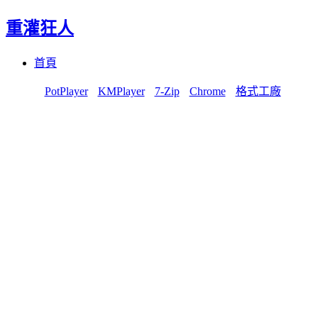
重灌狂人
Menu
Skip
首頁
to
content
PotPlayer
KMPlayer
7-Zip
Chrome
格式工廠