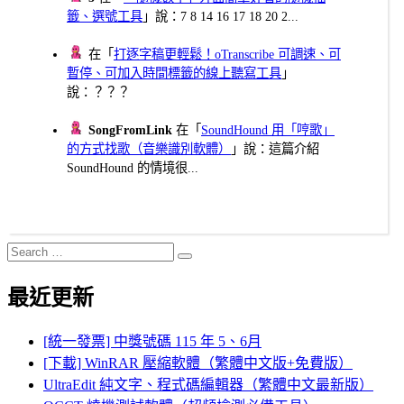
籤、選號工具
」說：7 8 14 16 17 18 20 2...
在「
打逐字稿更輕鬆！oTranscribe 可調速、可
暫停、可加入時間標籤的線上聽寫工具
」
說：？？？
SongFromLink
在「
SoundHound 用「哼歌」
的方式找歌（音樂識別軟體）
」說：這篇介紹
SoundHound 的情境很...
Search
Search
for:
最近更新
[統一發票] 中獎號碼 115 年 5、6月
[下載] WinRAR 壓縮軟體（繁體中文版+免費版）
UltraEdit 純文字、程式碼編輯器（繁體中文最新版）