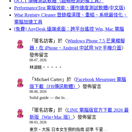
OCCT 燒機測試軟體（超頻檢測必備工具）
PerformanceTest 電腦效能、運作速度測試軟體(中文版)
Wise Registry Cleaner 登錄檔清理、重組、系統最佳化、
電腦加速工具
[免費] AnyDesk 遠端桌面：跨平台遙控 Win, Mac 電腦
「
匿名訪客
」於〈
Windows Phone 7.5 芒果模擬
器，在 iPhone、Android 中試用 WP 手機介面
〉
發佈留言
08-07, 2026
林湖銘。。。。。
「
Michael Carter
」於〈
Facebook Messenger 電腦
版下載（FB傳訊軟體）
〉發佈留言
08-06, 2026
Solid guide — the lo…
「
匿名訪客
」於〈
LINE 電腦版官方下載 2026 最
新版（Win+Mac 版）
〉發佈留言
08-03, 2026
東京・大阪 日本女生預約指南 認準 千夏…