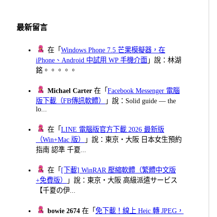
最新留言
在「
Windows Phone 7.5 芒果模擬器，在
iPhone、Android 中試用 WP 手機介面
」說：林湖
銘。。。。。
Michael Carter
在「
Facebook Messenger 電腦
版下載（FB傳訊軟體）
」說：Solid guide — the
lo...
在「
LINE 電腦版官方下載 2026 最新版
（Win+Mac 版）
」說：東京・大阪 日本女生預約
指南 認準 千夏...
在「
[下載] WinRAR 壓縮軟體（繁體中文版
+免費版）
」說：東京・大阪 高級派遣サービス
【千夏の伊...
bowie 2674
在「
免下載！線上 Heic 轉 JPEG，