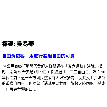
標籤:
吳易蓁
自由背包客：用旅行體驗自由的可貴
＊公民1985行動聯盟發起人柳醫師在「五六運動」演說／攝
影／關魚＊ 今天是1月23日，你聽過「一二三自由日」嗎？ 90
年代之前，這一天被國民黨政府大肆宣揚為「反共義士」歸台
的重獲自由日，但隨著「消滅萬惡共匪、解救大陸同胞」變成
一句可笑荒謬的口…