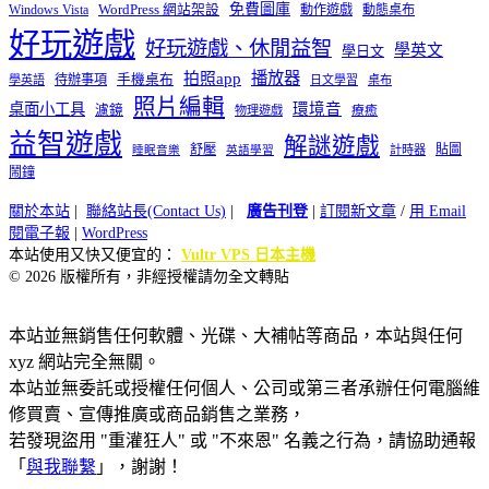
免費圖庫
Windows Vista
WordPress 網站架設
動作遊戲
動態桌布
好玩遊戲
好玩遊戲、休閒益智
學英文
學日文
播放器
拍照app
待辦事項
手機桌布
學英語
日文學習
桌布
照片編輯
桌面小工具
環境音
濾鏡
療癒
物理遊戲
益智遊戲
解謎遊戲
舒壓
貼圖
計時器
睡眠音樂
英語學習
鬧鐘
關於本站
|
聯絡站長(Contact Us)
|
廣告刊登
|
訂閱新文章
/
用 Email
閱電子報
|
WordPress
本站使用又快又便宜的：
Vultr VPS 日本主機
© 2026 版權所有，非經授權請勿全文轉貼
本站並無銷售任何軟體、光碟、大補帖等商品，本站與任何
xyz 網站完全無關。
本站並無委託或授權任何個人、公司或第三者承辦任何電腦維
修買賣、宣傳推廣或商品銷售之業務，
若發現盜用 "重灌狂人" 或 "不來恩" 名義之行為，請協助通報
「
與我聯繫
」，謝謝！