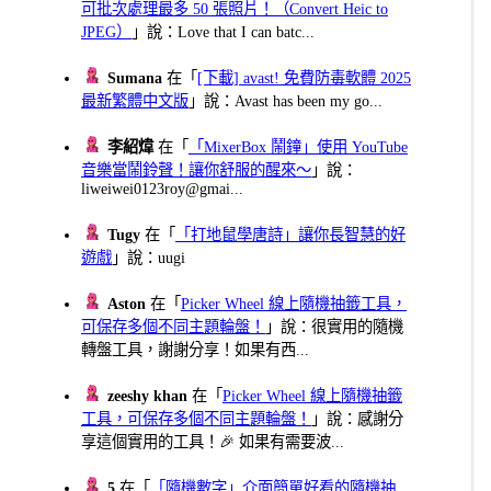
可批次處理最多 50 張照片！（Convert Heic to
JPEG）
」說：Love that I can batc...
Sumana
在「
[下載] avast! 免費防毒軟體 2025
最新繁體中文版
」說：Avast has been my go...
李紹煒
在「
「MixerBox 鬧鐘」使用 YouTube
音樂當鬧鈴聲！讓你舒服的醒來～
」說：
liweiwei0123roy@gmai...
Tugy
在「
「打地鼠學唐詩」讓你長智慧的好
遊戲
」說：uugi
Aston
在「
Picker Wheel 線上隨機抽籤工具，
可保存多個不同主題輪盤！
」說：很實用的隨機
轉盤工具，謝謝分享！如果有西...
zeeshy khan
在「
Picker Wheel 線上隨機抽籤
工具，可保存多個不同主題輪盤！
」說：感謝分
享這個實用的工具！🎉 如果有需要波...
5
在「
「隨機數字」介面簡單好看的隨機抽