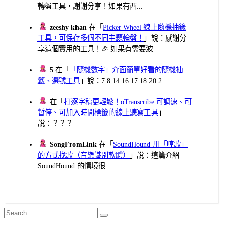
轉盤工具，謝謝分享！如果有西...
zeeshy khan
在「
Picker Wheel 線上隨機抽籤
工具，可保存多個不同主題輪盤！
」說：感謝分
享這個實用的工具！🎉 如果有需要波...
5
在「
「隨機數字」介面簡單好看的隨機抽
籤、選號工具
」說：7 8 14 16 17 18 20 2...
在「
打逐字稿更輕鬆！oTranscribe 可調速、可
暫停、可加入時間標籤的線上聽寫工具
」
說：？？？
SongFromLink
在「
SoundHound 用「哼歌」
的方式找歌（音樂識別軟體）
」說：這篇介紹
SoundHound 的情境很...
Search
Search
for: