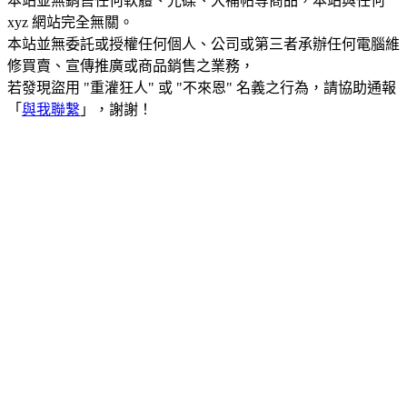
本站並無銷售任何軟體、光碟、大補帖等商品，本站與任何
xyz 網站完全無關。
本站並無委託或授權任何個人、公司或第三者承辦任何電腦維
修買賣、宣傳推廣或商品銷售之業務，
若發現盜用 "重灌狂人" 或 "不來恩" 名義之行為，請協助通報
「
與我聯繫
」，謝謝！