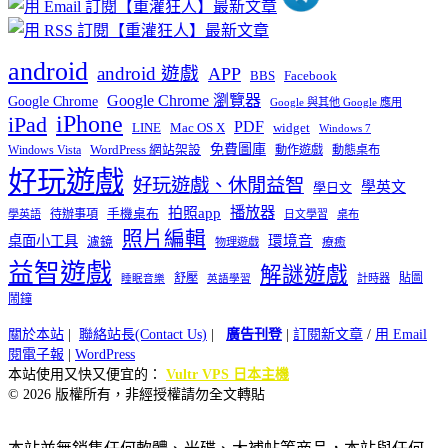
android
android 遊戲
APP
BBS
Facebook
Google Chrome 瀏覽器
Google Chrome
Google 與其他 Google 應用
iPhone
iPad
PDF
widget
LINE
Mac OS X
Windows 7
免費圖庫
Windows Vista
WordPress 網站架設
動作遊戲
動態桌布
好玩遊戲
好玩遊戲、休閒益智
學英文
學日文
播放器
拍照app
待辦事項
手機桌布
學英語
日文學習
桌布
照片編輯
桌面小工具
環境音
濾鏡
療癒
物理遊戲
益智遊戲
解謎遊戲
舒壓
貼圖
計時器
睡眠音樂
英語學習
鬧鐘
關於本站
|
聯絡站長(Contact Us)
|
廣告刊登
|
訂閱新文章
/
用 Email
閱電子報
|
WordPress
本站使用又快又便宜的：
Vultr VPS 日本主機
© 2026 版權所有，非經授權請勿全文轉貼