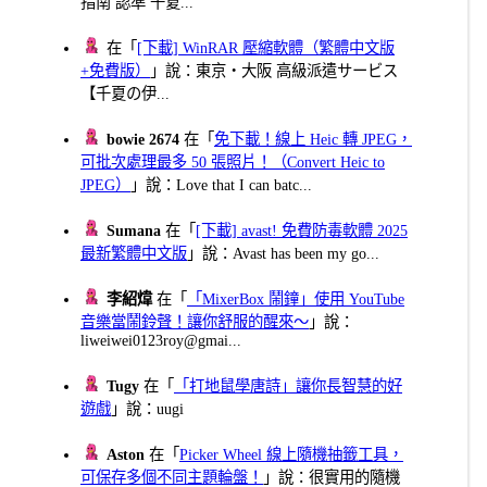
指南 認準 千夏...
在「
[下載] WinRAR 壓縮軟體（繁體中文版
+免費版）
」說：東京・大阪 高級派遣サービス
【千夏の伊...
bowie 2674
在「
免下載！線上 Heic 轉 JPEG，
可批次處理最多 50 張照片！（Convert Heic to
JPEG）
」說：Love that I can batc...
Sumana
在「
[下載] avast! 免費防毒軟體 2025
最新繁體中文版
」說：Avast has been my go...
李紹煒
在「
「MixerBox 鬧鐘」使用 YouTube
音樂當鬧鈴聲！讓你舒服的醒來～
」說：
liweiwei0123roy@gmai...
Tugy
在「
「打地鼠學唐詩」讓你長智慧的好
遊戲
」說：uugi
Aston
在「
Picker Wheel 線上隨機抽籤工具，
可保存多個不同主題輪盤！
」說：很實用的隨機