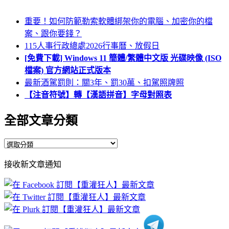
重要！如何防範勒索軟體綁架你的電腦、加密你的檔
案、跟你要錢？
115人事行政總處2026行事曆、放假日
[免費下載] Windows 11 簡體/繁體中文版 光碟映像 (ISO
檔案) 官方網站正式版本
最新酒駕罰則：關3年、罰30萬、扣駕照牌照
【注音符號】轉【漢語拼音】字母對照表
全部文章分類
全
部
接收新文章通知
文
章
分
類