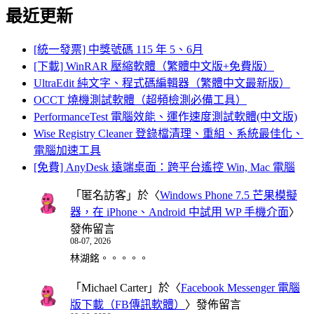
最近更新
[統一發票] 中獎號碼 115 年 5、6月
[下載] WinRAR 壓縮軟體（繁體中文版+免費版）
UltraEdit 純文字、程式碼編輯器（繁體中文最新版）
OCCT 燒機測試軟體（超頻檢測必備工具）
PerformanceTest 電腦效能、運作速度測試軟體(中文版)
Wise Registry Cleaner 登錄檔清理、重組、系統最佳化、
電腦加速工具
[免費] AnyDesk 遠端桌面：跨平台遙控 Win, Mac 電腦
「
匿名訪客
」於〈
Windows Phone 7.5 芒果模擬
器，在 iPhone、Android 中試用 WP 手機介面
〉
發佈留言
08-07, 2026
林湖銘。。。。。
「
Michael Carter
」於〈
Facebook Messenger 電腦
版下載（FB傳訊軟體）
〉發佈留言