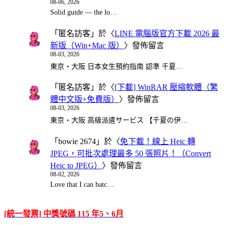
08-06, 2026
Solid guide — the lo…
「
匿名訪客
」於〈
LINE 電腦版官方下載 2026 最
新版（Win+Mac 版）
〉發佈留言
08-03, 2026
東京・大阪 日本女生預約指南 認準 千夏…
「
匿名訪客
」於〈
[下載] WinRAR 壓縮軟體（繁
體中文版+免費版）
〉發佈留言
08-03, 2026
東京・大阪 高級派遣サービス 【千夏の伊…
「
bowie 2674
」於〈
免下載！線上 Heic 轉
JPEG，可批次處理最多 50 張照片！（Convert
Heic to JPEG）
〉發佈留言
08-02, 2026
Love that I can batc…
[統一發票] 中獎號碼 115 年5、6月