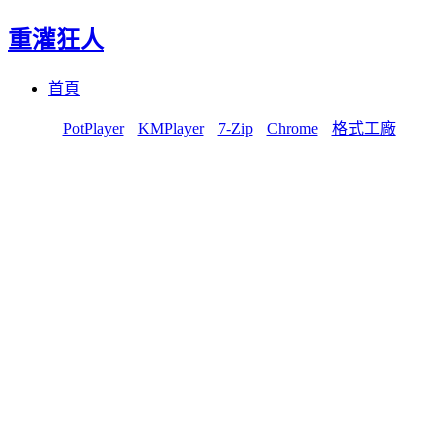
重灌狂人
Menu
Skip
首頁
to
content
PotPlayer
KMPlayer
7-Zip
Chrome
格式工廠