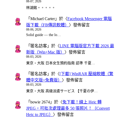
08-07, 2026
林湖銘。。。。。
「
Michael Carter
」於〈
Facebook Messenger 電腦
版下載（FB傳訊軟體）
〉發佈留言
08-06, 2026
Solid guide — the lo…
「
匿名訪客
」於〈
LINE 電腦版官方下載 2026 最
新版（Win+Mac 版）
〉發佈留言
08-03, 2026
東京・大阪 日本女生預約指南 認準 千夏…
「
匿名訪客
」於〈
[下載] WinRAR 壓縮軟體（繁
體中文版+免費版）
〉發佈留言
08-03, 2026
東京・大阪 高級派遣サービス 【千夏の伊…
「
bowie 2674
」於〈
免下載！線上 Heic 轉
JPEG，可批次處理最多 50 張照片！（Convert
Heic to JPEG）
〉發佈留言