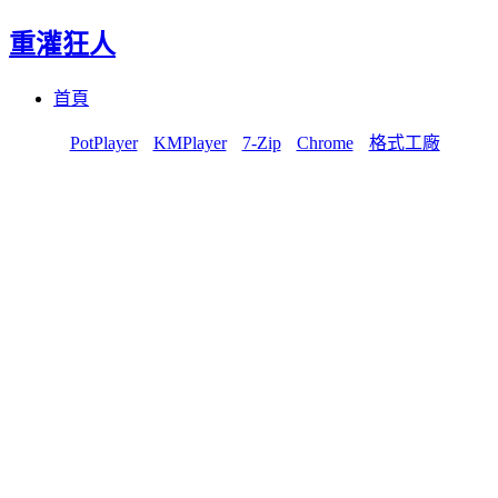
重灌狂人
Menu
Skip
首頁
to
content
PotPlayer
KMPlayer
7-Zip
Chrome
格式工廠