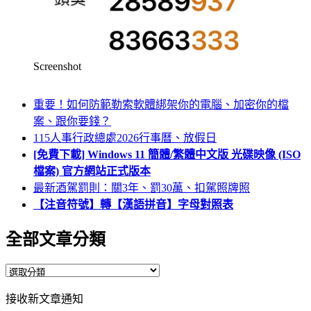
Screenshot
重要！如何防範勒索軟體綁架你的電腦、加密你的檔
案、跟你要錢？
115人事行政總處2026行事曆、放假日
[免費下載] Windows 11 簡體/繁體中文版 光碟映像 (ISO
檔案) 官方網站正式版本
最新酒駕罰則：關3年、罰30萬、扣駕照牌照
【注音符號】轉【漢語拼音】字母對照表
全部文章分類
全
部
接收新文章通知
文