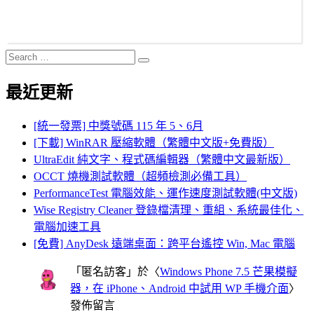
Search
Search
for:
最近更新
[統一發票] 中獎號碼 115 年 5、6月
[下載] WinRAR 壓縮軟體（繁體中文版+免費版）
UltraEdit 純文字、程式碼編輯器（繁體中文最新版）
OCCT 燒機測試軟體（超頻檢測必備工具）
PerformanceTest 電腦效能、運作速度測試軟體(中文版)
Wise Registry Cleaner 登錄檔清理、重組、系統最佳化、
電腦加速工具
[免費] AnyDesk 遠端桌面：跨平台遙控 Win, Mac 電腦
「
匿名訪客
」於〈
Windows Phone 7.5 芒果模擬
器，在 iPhone、Android 中試用 WP 手機介面
〉
發佈留言