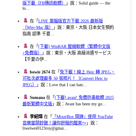
版下載（FB傳訊軟體）
」說：Solid guide — the
lo...
在「
LINE 電腦版官方下載 2026 最新版
（Win+Mac 版）
」說：東京・大阪 日本女生預約
指南 認準 千夏...
在「
[下載] WinRAR 壓縮軟體（繁體中文版
+免費版）
」說：東京・大阪 高級派遣サービス
【千夏の伊...
bowie 2674
在「
免下載！線上 Heic 轉 JPEG，
可批次處理最多 50 張照片！（Convert Heic to
JPEG）
」說：Love that I can batc...
Sumana
在「
[下載] avast! 免費防毒軟體 2025
最新繁體中文版
」說：Avast has been my go...
李紹煒
在「
「MixerBox 鬧鐘」使用 YouTube
音樂當鬧鈴聲！讓你舒服的醒來～
」說：
liweiwei0123roy@gmai...