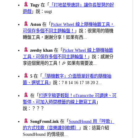
Tugy
在「
「打地鼠學唐詩」讓你長智慧的好
遊戲
」說：uugi
Aston
在「
Picker Wheel 線上隨機抽籤工具，
可保存多個不同主題輪盤！
」說：很實用的隨機
轉盤工具，謝謝分享！如果有西...
zeeshy khan
在「
Picker Wheel 線上隨機抽籤
工具，可保存多個不同主題輪盤！
」說：感謝分
享這個實用的工具！🎉 如果有需要波...
5
在「
「隨機數字」介面簡單好看的隨機抽
籤、選號工具
」說：7 8 14 16 17 18 20 2...
在「
打逐字稿更輕鬆！oTranscribe 可調速、可
暫停、可加入時間標籤的線上聽寫工具
」
說：？？？
SongFromLink
在「
SoundHound 用「哼歌」
的方式找歌（音樂識別軟體）
」說：這篇介紹
SoundHound 的情境很...