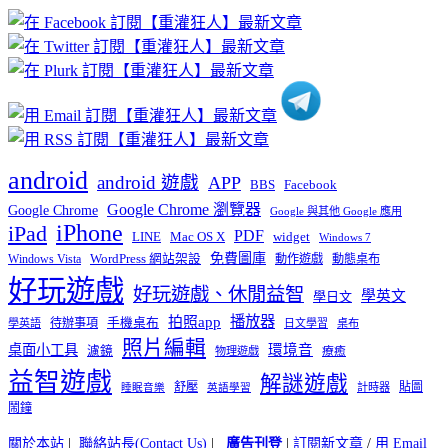
章
分
類
android
android 遊戲
APP
BBS
Facebook
Google Chrome 瀏覽器
Google Chrome
Google 與其他 Google 應用
iPhone
iPad
PDF
widget
LINE
Mac OS X
Windows 7
免費圖庫
Windows Vista
WordPress 網站架設
動作遊戲
動態桌布
好玩遊戲
好玩遊戲、休閒益智
學英文
學日文
播放器
拍照app
待辦事項
手機桌布
學英語
日文學習
桌布
照片編輯
桌面小工具
環境音
濾鏡
療癒
物理遊戲
益智遊戲
解謎遊戲
舒壓
貼圖
計時器
睡眠音樂
英語學習
鬧鐘
關於本站
|
聯絡站長(Contact Us)
|
廣告刊登
|
訂閱新文章
/
用 Email