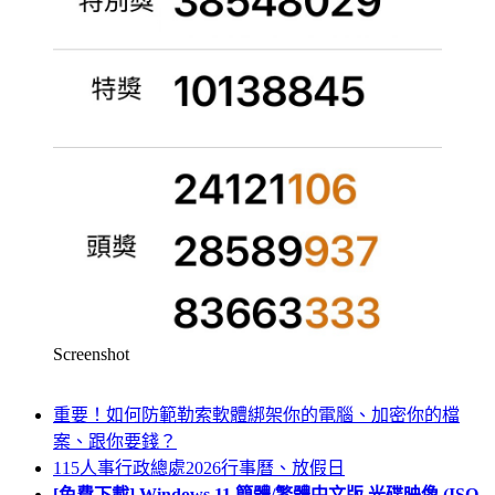
Screenshot
重要！如何防範勒索軟體綁架你的電腦、加密你的檔
案、跟你要錢？
115人事行政總處2026行事曆、放假日
[免費下載] Windows 11 簡體/繁體中文版 光碟映像 (ISO