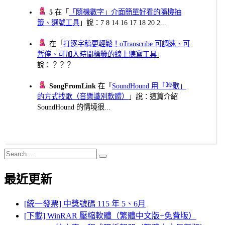
5
在「
「隨機數字」介面簡單好看的隨機抽
籤、選號工具
」說：7 8 14 16 17 18 20 2...
在「
打逐字稿更輕鬆！oTranscribe 可調速、可
暫停、可加入時間標籤的線上聽寫工具
」
說：？？？
SongFromLink
在「
SoundHound 用「哼歌」
的方式找歌（音樂識別軟體）
」說：這篇介紹
SoundHound 的情境很...
Search
Search
for:
最近更新
[統一發票] 中獎號碼 115 年 5、6月
[下載] WinRAR 壓縮軟體（繁體中文版+免費版）