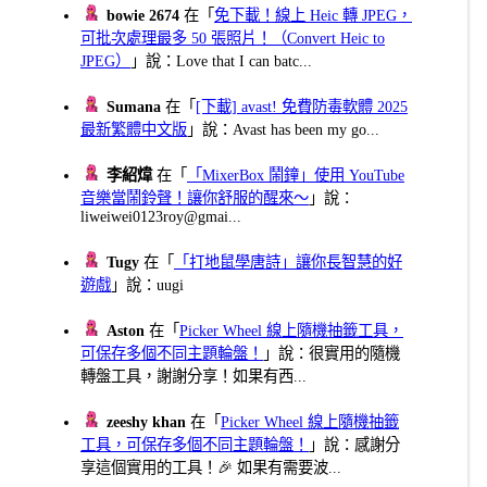
bowie 2674
在「
免下載！線上 Heic 轉 JPEG，
可批次處理最多 50 張照片！（Convert Heic to
JPEG）
」說：Love that I can batc...
Sumana
在「
[下載] avast! 免費防毒軟體 2025
最新繁體中文版
」說：Avast has been my go...
李紹煒
在「
「MixerBox 鬧鐘」使用 YouTube
音樂當鬧鈴聲！讓你舒服的醒來～
」說：
liweiwei0123roy@gmai...
Tugy
在「
「打地鼠學唐詩」讓你長智慧的好
遊戲
」說：uugi
Aston
在「
Picker Wheel 線上隨機抽籤工具，
可保存多個不同主題輪盤！
」說：很實用的隨機
轉盤工具，謝謝分享！如果有西...
zeeshy khan
在「
Picker Wheel 線上隨機抽籤
工具，可保存多個不同主題輪盤！
」說：感謝分
享這個實用的工具！🎉 如果有需要波...