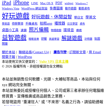
iPhone
iPad
PDF
widget
LINE
Mac OS X
Windows 7
免費圖庫
Windows Vista
WordPress 網站架設
動作遊戲
動態桌布
好玩遊戲
好玩遊戲、休閒益智
學英文
學日文
播放器
拍照app
待辦事項
手機桌布
學英語
日文學習
桌布
照片編輯
桌面小工具
環境音
濾鏡
療癒
物理遊戲
益智遊戲
解謎遊戲
舒壓
貼圖
計時器
睡眠音樂
英語學習
鬧鐘
關於本站
|
聯絡站長(Contact Us)
|
廣告刊登
|
訂閱新文章
/
用 Email
閱電子報
|
WordPress
本站使用又快又便宜的：
Vultr VPS 日本主機
© 2026 版權所有，非經授權請勿全文轉貼
本站並無銷售任何軟體、光碟、大補帖等商品，本站與任何
xyz 網站完全無關。
本站並無委託或授權任何個人、公司或第三者承辦任何電腦維
修買賣、宣傳推廣或商品銷售之業務，
若發現盜用 "重灌狂人" 或 "不來恩" 名義之行為，請協助通報