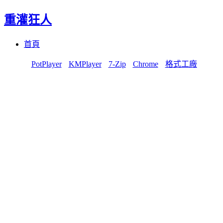
重灌狂人
Menu
Skip
首頁
to
content
PotPlayer
KMPlayer
7-Zip
Chrome
格式工廠