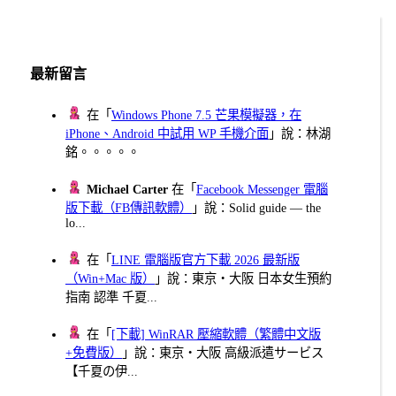
最新留言
在「
Windows Phone 7.5 芒果模擬器，在
iPhone、Android 中試用 WP 手機介面
」說：林湖
銘。。。。。
Michael Carter
在「
Facebook Messenger 電腦
版下載（FB傳訊軟體）
」說：Solid guide — the
lo...
在「
LINE 電腦版官方下載 2026 最新版
（Win+Mac 版）
」說：東京・大阪 日本女生預約
指南 認準 千夏...
在「
[下載] WinRAR 壓縮軟體（繁體中文版
+免費版）
」說：東京・大阪 高級派遣サービス
【千夏の伊...