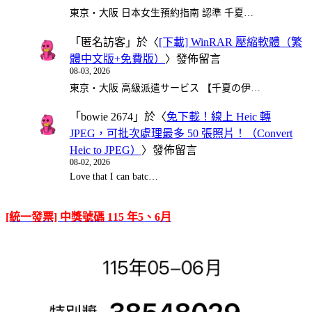
東京・大阪 日本女生預約指南 認準 千夏…
「
匿名訪客
」於〈
[下載] WinRAR 壓縮軟體（繁
體中文版+免費版）
〉發佈留言
08-03, 2026
東京・大阪 高級派遣サービス 【千夏の伊…
「
bowie 2674
」於〈
免下載！線上 Heic 轉
JPEG，可批次處理最多 50 張照片！（Convert
Heic to JPEG）
〉發佈留言
08-02, 2026
Love that I can batc…
[統一發票] 中獎號碼 115 年5、6月