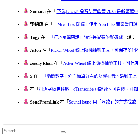
Sumana
在「
[下載] avast! 免費防毒軟體 2025 最新繁
李紹煒
在「
「MixerBox 鬧鐘」使用 YouTube 音樂
Tugy
在「
「打地鼠學唐詩」讓你長智慧的好遊戲
」說：uu
Aston
在「
Picker Wheel 線上隨機抽籤工具，可保存
zeeshy khan
在「
Picker Wheel 線上隨機抽籤工具，
5
在「
「隨機數字」介面簡單好看的隨機抽籤、選號工具
在「
打逐字稿更輕鬆！oTranscribe 可調速、可暫停
SongFromLink
在「
SoundHound 用「哼歌」的方式
Search
Search
for: