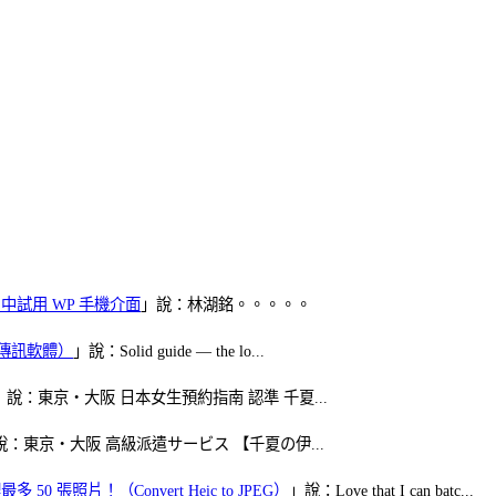
oid 中試用 WP 手機介面
」說：林湖銘。。。。。
（FB傳訊軟體）
」說：Solid guide — the lo...
」說：東京・大阪 日本女生預約指南 認準 千夏...
說：東京・大阪 高級派遣サービス 【千夏の伊...
50 張照片！（Convert Heic to JPEG）
」說：Love that I can batc...