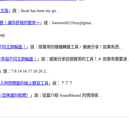
體中文版
」說：Avast has been my go...
當鬧鈴聲！讓你舒服的醒來～
」說：liweiwei0123roy@gmai...
gi
多個不同主題輪盤！
」說：很實用的隨機轉盤工具，謝謝分享！如果有西...
可保存多個不同主題輪盤！
」說：感謝分享這個實用的工具！🎉 如果有需要波..
」說：7 8 14 16 17 18 20 2...
、可加入時間標籤的線上聽寫工具
」說：？？？
找歌（音樂識別軟體）
」說：這篇介紹 SoundHound 的情境很...