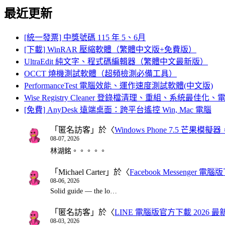
最近更新
[統一發票] 中獎號碼 115 年 5、6月
[下載] WinRAR 壓縮軟體（繁體中文版+免費版）
UltraEdit 純文字、程式碼編輯器（繁體中文最新版）
OCCT 燒機測試軟體（超頻檢測必備工具）
PerformanceTest 電腦效能、運作速度測試軟體(中文版)
Wise Registry Cleaner 登錄檔清理、重組、系統最佳
[免費] AnyDesk 遠端桌面：跨平台遙控 Win, Mac 電腦
「
匿名訪客
」於〈
Windows Phone 7.5 芒果模擬
08-07, 2026
林湖銘。。。。。
「
Michael Carter
」於〈
Facebook Messenger
08-06, 2026
Solid guide — the lo…
「
匿名訪客
」於〈
LINE 電腦版官方下載 2026 最
08-03, 2026