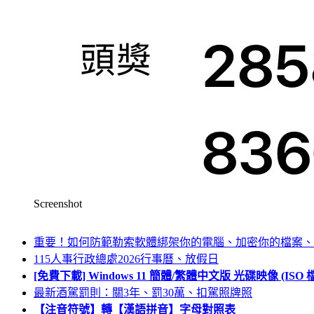
Screenshot
重要！如何防範勒索軟體綁架你的電腦、加密你的檔案、
115人事行政總處2026行事曆、放假日
[免費下載] Windows 11 簡體/繁體中文版 光碟映像 (IS
最新酒駕罰則：關3年、罰30萬、扣駕照牌照
【注音符號】轉【漢語拼音】字母對照表