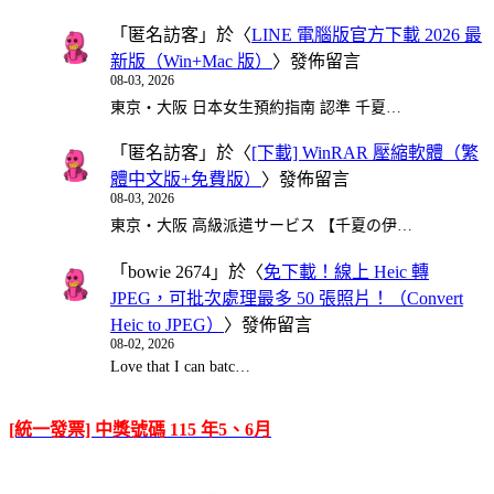
「
匿名訪客
」於〈
LINE 電腦版官方下載 2026 最
新版（Win+Mac 版）
〉發佈留言
08-03, 2026
東京・大阪 日本女生預約指南 認準 千夏…
「
匿名訪客
」於〈
[下載] WinRAR 壓縮軟體（繁
體中文版+免費版）
〉發佈留言
08-03, 2026
東京・大阪 高級派遣サービス 【千夏の伊…
「
bowie 2674
」於〈
免下載！線上 Heic 轉
JPEG，可批次處理最多 50 張照片！（Convert
Heic to JPEG）
〉發佈留言
08-02, 2026
Love that I can batc…
[統一發票] 中獎號碼 115 年5、6月