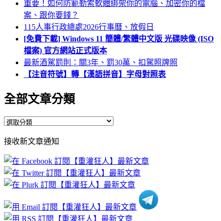
重要！如何防範勒索軟體綁架你的電腦、加密你的檔
案、跟你要錢？
115人事行政總處2026行事曆、放假日
[免費下載] Windows 11 簡體/繁體中文版 光碟映像 (ISO
檔案) 官方網站正式版本
最新酒駕罰則：關3年、罰30萬、扣駕照牌照
【注音符號】轉【漢語拼音】字母對照表
全部文章分類
全
部
接收新文章通知
文
章
分
類