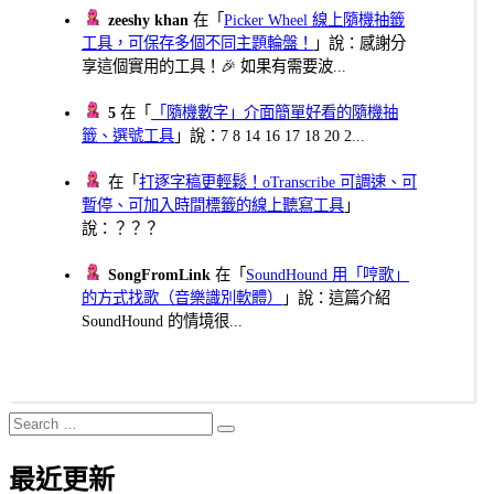
zeeshy khan
在「
Picker Wheel 線上隨機抽籤
工具，可保存多個不同主題輪盤！
」說：感謝分
享這個實用的工具！🎉 如果有需要波...
5
在「
「隨機數字」介面簡單好看的隨機抽
籤、選號工具
」說：7 8 14 16 17 18 20 2...
在「
打逐字稿更輕鬆！oTranscribe 可調速、可
暫停、可加入時間標籤的線上聽寫工具
」
說：？？？
SongFromLink
在「
SoundHound 用「哼歌」
的方式找歌（音樂識別軟體）
」說：這篇介紹
SoundHound 的情境很...
Search
Search
for:
最近更新