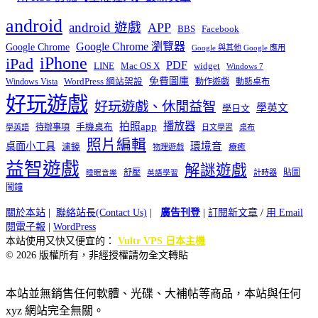
android
android 遊戲
APP
BBS
Facebook
Google Chrome 瀏覽器
Google Chrome
Google 與其他 Google 應用
iPhone
iPad
PDF
widget
LINE
Mac OS X
Windows 7
免費圖庫
Windows Vista
WordPress 網站架設
動作遊戲
動態桌布
好玩遊戲
好玩遊戲、休閒益智
學英文
學日文
播放器
拍照app
待辦事項
手機桌布
學英語
日文學習
桌布
照片編輯
桌面小工具
環境音
濾鏡
療癒
物理遊戲
益智遊戲
解謎遊戲
舒壓
貼圖
計時器
睡眠音樂
英語學習
鬧鐘
關於本站
|
聯絡站長(Contact Us)
|
廣告刊登
|
訂閱新文章
/
用 Email
閱電子報
|
WordPress
本站使用又快又便宜的：
Vultr VPS 日本主機
© 2026 版權所有，非經授權請勿全文轉貼
本站並無銷售任何軟體、光碟、大補帖等商品，本站與任何
xyz 網站完全無關。