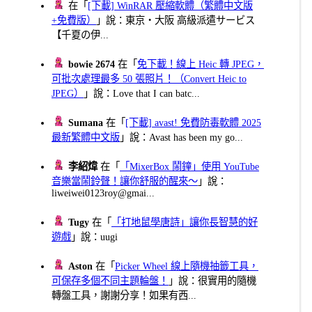
在「
[下載] WinRAR 壓縮軟體（繁體中文版
+免費版）
」說：東京・大阪 高級派遣サービス
【千夏の伊...
bowie 2674
在「
免下載！線上 Heic 轉 JPEG，
可批次處理最多 50 張照片！（Convert Heic to
JPEG）
」說：Love that I can batc...
Sumana
在「
[下載] avast! 免費防毒軟體 2025
最新繁體中文版
」說：Avast has been my go...
李紹煒
在「
「MixerBox 鬧鐘」使用 YouTube
音樂當鬧鈴聲！讓你舒服的醒來～
」說：
liweiwei0123roy@gmai...
Tugy
在「
「打地鼠學唐詩」讓你長智慧的好
遊戲
」說：uugi
Aston
在「
Picker Wheel 線上隨機抽籤工具，
可保存多個不同主題輪盤！
」說：很實用的隨機
轉盤工具，謝謝分享！如果有西...